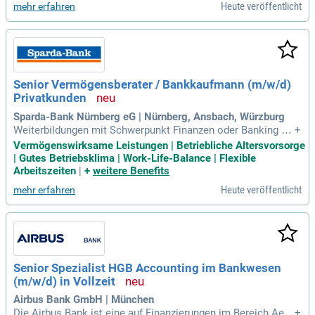
Heute veröffentlicht
mehr erfahren
Senior Vermögensberater / Bankkaufmann (m/w/d)
Privatkunden
Sparda-Bank Nürnberg eG | Nürnberg, Ansbach, Würzburg
Weiterbildungen mit Schwerpunkt Finanzen oder Banking ab
+
solviert Berufserfahrung: Du bringst bereits mehrjährige ein
Vermögenswirksame Leistungen | Betriebliche Altersvorsorge
schlägige Erfahrung mit in der ganzheitlichen Vermögensbe
| Gutes Betriebsklima | Work-Life-Balance | Flexible
ratung für vermögende Privatkunden in einer Bank oder eine
Arbeitszeiten
|
+
weitere Benefits
m Finanzdienstleistungsunternehmen
Heute veröffentlicht
mehr erfahren
Senior Spezialist HGB Accounting im Bankwesen
(m/w/d) in Vollzeit
Airbus Bank GmbH | München
Die Airbus Bank ist eine auf Finanzierungen im Bereich Aero
+