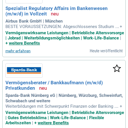
Spezialist Regulatory Affairs im Bankenwesen
(m/w/d) in Vollzeit
Airbus Bank GmbH | München
BESTE VORAUSSETZUNGEN: Abgeschlossenes Studium de
+
r Betriebswirtschafts- oder Volkswirtschaftslehre oder Rech
Vermögenswirksame Leistungen | Betriebliche Altersvorsorge
tswissenschaften mit bankbetrieblicher Spezialisierung von
| Jobrad | Weiterbildungsmöglichkeiten | Work-Life-Balance
|
Vorteil, Ausbildung zur/zum Bankkauffrau/Bankkaufmann, b
+
weitere Benefits
zw. vergleichbare Qualifikation
Heute veröffentlicht
mehr erfahren
Vermögensberater / Bankkaufmann (m/w/d)
Privatkunden
Sparda-Bank Nürnberg eG | Nürnberg, Würzburg, Schweinfurt,
Schwabach und weitere
Weiterbildungen mit Schwerpunkt Finanzen oder Banking ab
+
solviert Berufserfahrung: Du bringst bereits einschlägige Erf
Vermögenswirksame Leistungen | Betriebliche Altersvorsorge
ahrung mit in der Vermögensberatung für Privatkunden in ei
| Gutes Betriebsklima | Work-Life-Balance | Flexible
ner Bank oder einem Finanzdienstleistungsunternehmen, ide
Arbeitszeiten
|
+
weitere Benefits
alerweise mit erster