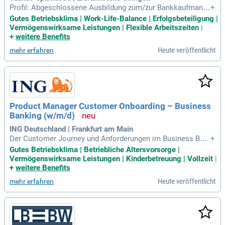
Profil: Abgeschlossene Ausbildung zum/zur Bankkaufmann/
+
Bankkauffrau und eine zertifizierte Weiterbildung zum/zur Ba
Gutes Betriebsklima | Work-Life-Balance | Erfolgsbeteiligung |
nkfachwirt/-in, Sparkassenfachwirt/-in oder Financial Planer;
Vermögenswirksame Leistungen | Flexible Arbeitszeiten
|
Erfahrung in der Betreuung vermögender Privatkunden und i
+
weitere Benefits
n der Vermögensverwaltung
Heute veröffentlicht
mehr erfahren
Product Manager Customer Onboarding – Business
Banking (w/m/d)
ING Deutschland | Frankfurt am Main
Der Customer Journey und Anforderungen im Business Ban
+
king – auch Bewerbungen von Berufseinsteiger*innen sind
Gutes Betriebsklima | Betriebliche Altersvorsorge |
willkommen; Fundiertes Know-how im Design von Custome
Vermögenswirksame Leistungen | Kinderbetreuung | Vollzeit
|
r Journeys im Business Banking; Erfahrung in der Konzeptio
+
weitere Benefits
n von fachlichen Anforderungen
Heute veröffentlicht
mehr erfahren