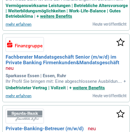
space und Commercial Real Estate spezialisierte Bank.
Vermögenswirksame Leistungen | Betriebliche Altersvorsorge
| Weiterbildungsmöglichkeiten | Work-Life-Balance | Gutes
Betriebsklima
|
+
weitere Benefits
Heute veröffentlicht
mehr erfahren
Fachberater Mandatsgeschäft Senior (m/w/d) im
Private Banking Firmenkunden&Mandatsgeschäft
Sparkasse Essen | Essen, Ruhr
Ihr Profil Sie bringen mit: Eine abgeschlossene Ausbildung z
+
ur Bankkauffrau/zum Bankkaufmann, eine abgeschlossenes
Unbefristeter Vertrag | Vollzeit
|
+
weitere Benefits
betriebswirtschaftliche Weiterbildung (z.B.
Heute veröffentlicht
mehr erfahren
Private-Banking-Betreuer (m/w/d)