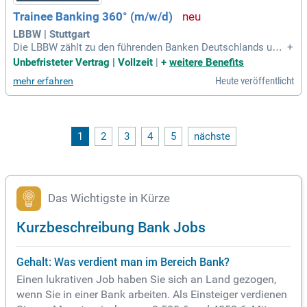
Trainee Banking 360° (m/w/d)
LBBW | Stuttgart
Die LBBW zählt zu den führenden Banken Deutschlands und
+
ist ein innovatives, internationales und nachhaltiges Untern
Unbefristeter Vertrag | Vollzeit
|
+
weitere Benefits
ehmen im Finanzsektor. Wir sind eine verlässliche Bank und
Heute veröffentlicht
mehr erfahren
wissen, was es heißt, sich zu verändern.
1
2
3
4
5
nächste
Das Wichtigste in Kürze
Kurzbeschreibung Bank Jobs
Gehalt: Was verdient man im Bereich Bank?
Einen lukrativen Job haben Sie sich an Land gezogen,
wenn Sie in einer Bank arbeiten. Als Einsteiger verdienen