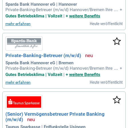
Sparda Bank Hannover eG | Hannover
Private-Banking-Betreuer (m/w/d) Hannover/Bremen Ihre Ve
+
rantwortung: Im Rahmen unserer strategischen Weiterentwi
Gutes Betriebsklima | Vollzeit
|
+
weitere Benefits
cklung bauen wir ein eigenständiges Private Banking auf, u
Heute veröffentlicht
mehr erfahren
m unsere vermögende Kundschaft qualifiziert zu betreuen, g
anzheitlich zu beraten
Private-Banking-Betreuer (m/w/d)
Sparda Bank Hannover eG | Bremen
Private-Banking-Betreuer (m/w/d) Hannover/Bremen Ihre Ve
+
rantwortung: Im Rahmen unserer strategischen Weiterentwi
Gutes Betriebsklima | Vollzeit
|
+
weitere Benefits
cklung bauen wir ein eigenständiges Private Banking auf, u
Heute veröffentlicht
mehr erfahren
m unsere vermögende Kundschaft qualifiziert zu betreuen, g
anzheitlich zu beraten
(Senior) Vermögensbetreuer Private Banking
(m/w/d)
Taunus Sparkasse | Erdfunkstelle Usingen