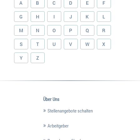
A
B
C
D
E
F
G
H
I
J
K
L
M
N
O
P
Q
R
S
T
U
V
W
X
Y
Z
Über Uns
Stellenangebote schalten
Arbeitgeber