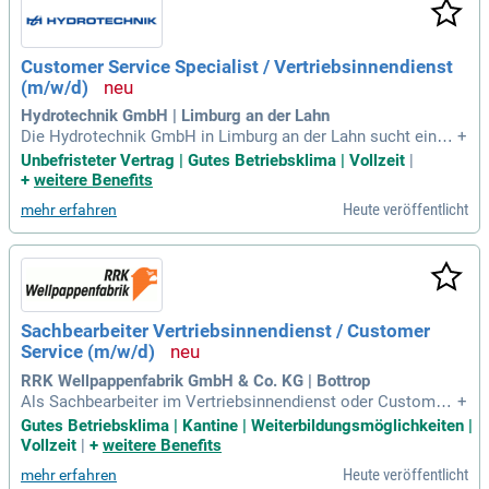
Customer Service Specialist / Vertriebsinnendienst
(m/w/d)
Hydrotechnik GmbH | Limburg an der Lahn
Die Hydrotechnik GmbH in Limburg an der Lahn sucht einen
+
Customer Service Specialist im Vertriebsinnendienst (m/w/
Unbefristeter Vertrag | Gutes Betriebsklima | Vollzeit
|
d). In einer Festanstellung in Vollzeit haben Sie die Möglich
+
weitere Benefits
keit, Kunden zu begeistern und innovative Lösungen zu erm
Heute veröffentlicht
mehr erfahren
öglichen. Mit über 60 Jahren Erfahrung und 150 Mitarbeiten
den sind wir führend in der Entwicklung präziser Sensorik un
d Messsysteme für Fluidsysteme. Unsere Kunden stammen
aus Schlüsselbranchen wie Maschinenbau und Fluidtechnik
weltweit. Exzellenter Kundenservice steht im Mittelpunkt un
serer Unternehmensphilosophie und fördert langfristige Bez
Sachbearbeiter Vertriebsinnendienst / Customer
iehungen. Werden Sie Teil unseres wachsenden Teams und
Service (m/w/d)
gestalten Sie die Zukunft der Hydrotechnik aktiv mit!
RRK Wellpappenfabrik GmbH & Co. KG | Bottrop
Als Sachbearbeiter im Vertriebsinnendienst oder Customer
+
Service (m/w/d) sind Sie die zentrale Schnittstelle zwischen
Gutes Betriebsklima | Kantine | Weiterbildungsmöglichkeiten |
Kunden, Außendienst und Produktion. Zu Ihren Aufgaben ge
Vollzeit
|
+
weitere Benefits
hört die aktive Kundenbetreuung, die Pflege von Stammdate
Heute veröffentlicht
mehr erfahren
n sowie die Bearbeitung von Anfragen und Angeboten. Sie v