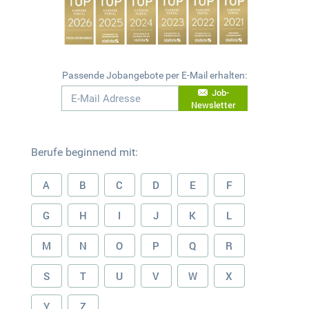
Passende Jobangebote per E-Mail erhalten:
Job-
Newsletter
Berufe beginnend mit:
A
B
C
D
E
F
G
H
I
J
K
L
M
N
O
P
Q
R
S
T
U
V
W
X
Y
Z