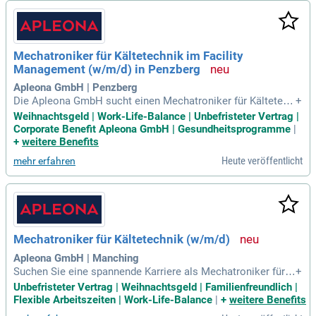
gen Ausbildung stehen dir unsere erfahrenen Kollegen stets
zur Seite. Du führst Funktionsprüfungen durch und kontrollie
rst die Sicherheitsstandards. Bewirb dich jetzt und nutze die
Vorteile unserer Naschflatrate, um bei der Arbeit motiviert z
Mechatroniker für Kältetechnik im Facility
u bleiben!
Management (w/m/d) in Penzberg
Apleona GmbH | Penzberg
Die Apleona GmbH sucht einen Mechatroniker für Kältetech
+
nik (w/m/d) in Penzberg. Diese Position ist sowohl in Teilze
Weihnachtsgeld | Work-Life-Balance | Unbefristeter Vertrag |
it als auch in Vollzeit verfügbar und bietet die Möglichkeit, a
Corporate Benefit Apleona GmbH | Gesundheitsprogramme
|
ls Haustechniker oder mobiler Servicetechniker zu arbeiten.
+
weitere Benefits
Zu Ihren Aufgaben zählen die Wartung, Instandhaltung und R
Heute veröffentlicht
mehr erfahren
eparatur von Kälte- und Klimaanlagen. Zudem verantworten
Sie die Inspektion und Gewerkeübergreifende Betreuung von
versorgungstechnischen Anlagen. Ihr Ziel ist es, Störungen
schnell zu beseitigen und die Funktionsfähigkeit der System
e sicherzustellen. Wenn Sie technisches Know-how und Tea
mgeist mitbringen, freuen wir uns auf Ihre Bewerbung!
Mechatroniker für Kältetechnik (w/m/d)
Apleona GmbH | Manching
Suchen Sie eine spannende Karriere als Mechatroniker für K
+
ältetechnik (w/m/d)? In dieser Position sind Sie für die Inbet
Unbefristeter Vertrag | Weihnachtsgeld | Familienfreundlich |
riebnahme, das Bedienen und Betreiben von Kälte- und Klim
Flexible Arbeitszeiten | Work-Life-Balance
|
+
weitere Benefits
aanlagen zuständig. Sie führen Wartungsarbeiten durch und