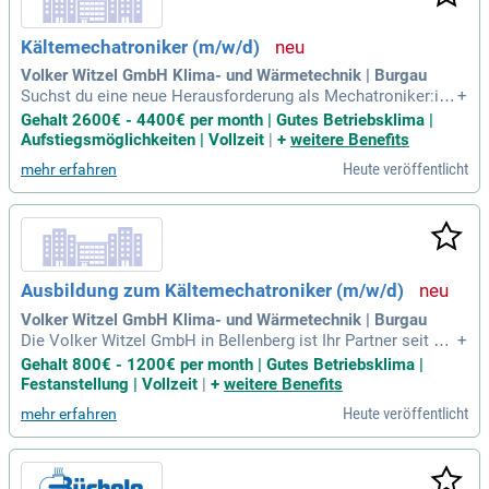
Kältemechatroniker (m/w/d)
Volker Witzel GmbH Klima- und Wärmetechnik | Burgau
Suchst du eine neue Herausforderung als Mechatroniker:in f
+
ür Kältetechnik? Wir bieten dir ein spannendes und vielseitig
Gehalt 2600€ - 4400€ per month | Gutes Betriebsklima |
es Aufgabengebiet in einem engagierten, inhabergeführten U
Aufstiegsmöglichkeiten | Vollzeit
|
+
weitere Benefits
nternehmen. Du bringst eine abgeschlossene Ausbildung al
Heute veröffentlicht
mehr erfahren
s Mechatroniker:in oder Elektriker:in mit Kälteschein sowie
Berufserfahrung mit? Bei uns trittst du freundlich und kunde
norientiert auf und arbeitest eigenständig und gewissenhaft.
Wir gewährleisten ein attraktives Gehaltspaket und eine umf
assende Einarbeitung. Darüber hinaus unterstützen wir dich
bei deiner fachlichen und persönlichen Weiterentwicklung. B
Ausbildung zum Kältemechatroniker (m/w/d)
ewirb dich jetzt!
Volker Witzel GmbH Klima- und Wärmetechnik | Burgau
Die Volker Witzel GmbH in Bellenberg ist Ihr Partner seit 19
+
85 für Klimageräte, Heizgeräte und Wärmepumpen. Wir biete
Gehalt 800€ - 1200€ per month | Gutes Betriebsklima |
n maßgeschneiderte Lösungen für Handel, Industrie und Ha
Festanstellung | Vollzeit
|
+
weitere Benefits
ndwerk, um Heiz-, Entfeuchtungs- und Klimatisierungsbedürf
Heute veröffentlicht
mehr erfahren
nisse zu erfüllen. Besonders Baugewerbe, Landwirtschaft un
d Gartenbau profitieren von unserer Auswahl an mobilen Ra
umklimageräten und Luftentfeuchtern. Zusätzlich vermieten
wir Heizgeräte und Klimaanlagen für flexible Einsätze. Unser