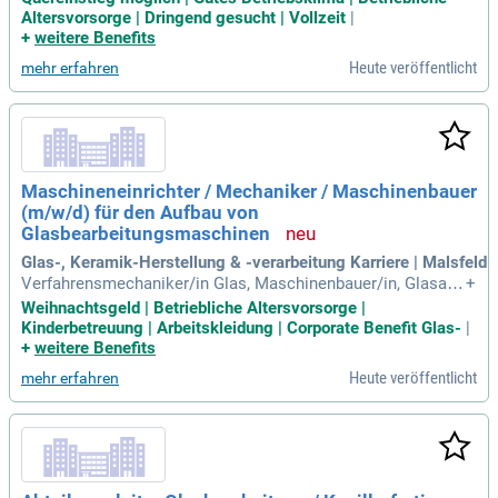
ehr gutem technischen Verständnis sind willkommen; Fundi
Altersvorsorge | Dringend gesucht | Vollzeit
|
ertes Verständnis für Produktionsprozesse sowie Erfahrung
+
weitere Benefits
in der Steuerung und
Heute veröffentlicht
mehr erfahren
Maschineneinrichter / Mechaniker / Maschinenbauer
(m/w/d) für den Aufbau von
Glasbearbeitungsmaschinen
Glas-, Keramik-Herstellung & -verarbeitung Karriere | Malsfeld
Verfahrensmechaniker/in Glas, Maschinenbauer/in, Glasapp
+
aratebauer/in); Technisches Verständnis und sicheres Lese
Weihnachtsgeld | Betriebliche Altersvorsorge |
n von Zeichnungen und Dokumentationen; Erste Berufserfah
Kinderbetreuung | Arbeitskleidung | Corporate Benefit Glas-
|
rung im Produktionsumfeld; Idealerweise Kenntnisse im Ber
+
weitere Benefits
eich CNC-Programmierung und
Heute veröffentlicht
mehr erfahren