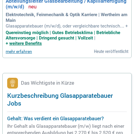
Abteilungsleiter Glasbearbeitung / Kapillarfertigung
(m/w/d)
Elektrotechnik, Feinmechanik & Optik Karriere | Wertheim am
Main
Glasapparatebauer (m/w/d), oder vergleichbare technische
+
Qualifikation; auch engagierte Quereinsteiger (m/w/d) mit s
Quereinstieg möglich | Gutes Betriebsklima | Betriebliche
ehr gutem technischen Verständnis sind willkommen; Fundi
Altersvorsorge | Dringend gesucht | Vollzeit
|
ertes Verständnis für Produktionsprozesse sowie Erfahrung
+
weitere Benefits
in der Steuerung und
Heute veröffentlicht
mehr erfahren
Das Wichtigste in Kürze
Kurzbeschreibung Glasapparatebauer
Jobs
Gehalt: Was verdient ein Glasapparatebauer?
Ihr Gehalt als Glasapparatebauer (m/w) liegt nach einer
entsprechenden Ausbildung bei 2.270 € bis 2.520 € pro