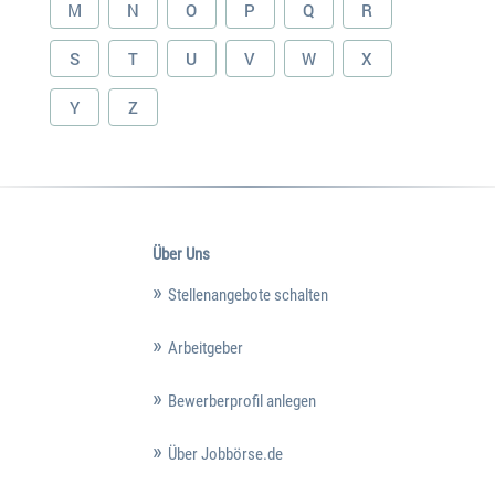
M
N
O
P
Q
R
S
T
U
V
W
X
Y
Z
Über Uns
Stellenangebote schalten
Arbeitgeber
Bewerberprofil anlegen
Über Jobbörse.de