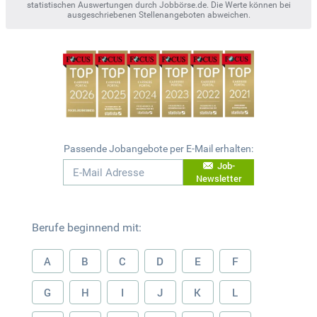
statistischen Auswertungen durch Jobbörse.de. Die Werte können bei
ausgeschriebenen Stellenangeboten abweichen.
Passende Jobangebote per E-Mail erhalten:
Job-
Newsletter
Berufe beginnend mit:
A
B
C
D
E
F
G
H
I
J
K
L