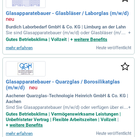
Glasapparatebauer - Glasbläser / Laborglas (m/w/d)
Burdich Laborbedarf GmbH & Co. KG | Limburg an der Lahn
Sie sind Glasapparatebauer (m/w/d) oder Glasbläser (m/w/
+
d) mit handwerklichem Geschick und Erfahrung in der Verar
Gutes Betriebsklima | Vollzeit
|
+
weitere Benefits
beitung von Borosilikat- oder Quarzglas? Wenn Sie über eine
Heute veröffentlicht
mehr erfahren
sorgfältige und präzise Arbeitsweise verfügen, sind Sie bei u
ns genau richtig! Wir bieten Ihnen eine abwechslungsreiche
Tätigkeit mit individuellen Sonderanfertigungen in einem eta
blierten mittelständischen Unternehmen. In unserer modern
en Glasbläserei erwartet Sie ein inspirierendes Umfeld mit k
ollegialem Teamgeist. Teamfähigkeit und Deutschkenntniss
Glasapparatebauer - Quarzglas / Borosilikatglas
e (Niveau C1) sind bei uns Voraussetzung. Nutzen Sie die C
(m/w/d)
hance auf einen sicheren Arbeitsplatz und gestalten Sie Ihre
Karriere mit uns!
Aachener Quarzglas-Technologie Heinrich GmbH & Co. KG |
Aachen
Sind Sie Glasapparatebauer (m/w/d) oder verfügen über ein
+
e vergleichbare Qualifikation? Dann bringen Sie handwerklic
Gutes Betriebsklima | Vermögenswirksame Leistungen |
hes Geschick und Erfahrung in der Verarbeitung von Quarz-
Unbefristeter Vertrag | Flexible Arbeitszeiten | Vollzeit
|
oder Borosilikatglas mit. Ihre Fähigkeit, präzise und selbstst
+
weitere Benefits
ändig nach technischen Zeichnungen zu arbeiten, macht Sie
Heute veröffentlicht
mehr erfahren
zur idealen Ergänzung für unser Team. Wir legen Wert auf Q