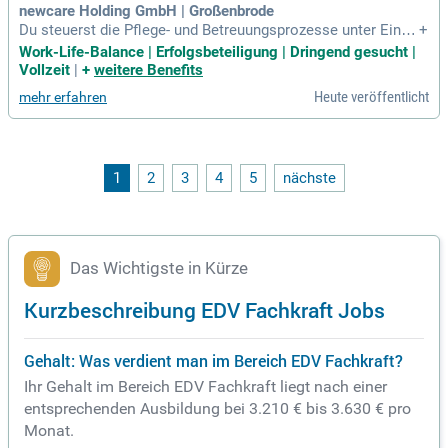
newcare Holding GmbH | Großenbrode
Du steuerst die Pflege- und Betreuungsprozesse unter Einbe
+
ziehung fachlicher, gesetzlicher und qualitätsrelevanter Asp
Work-Life-Balance | Erfolgsbeteiligung | Dringend gesucht |
ekte; Du entwickelst Stellenpläne und führst die Dienst- und
Vollzeit
|
+
weitere Benefits
Urlaubsplanung durch; Du verantwortest und stellst die Pfle
Heute veröffentlicht
mehr erfahren
gequalität sicher
1
2
3
4
5
nächste
Das Wichtigste in Kürze
Kurzbeschreibung EDV Fachkraft Jobs
Gehalt: Was verdient man im Bereich EDV Fachkraft?
Ihr Gehalt im Bereich EDV Fachkraft liegt nach einer
entsprechenden Ausbildung bei 3.210 € bis 3.630 € pro
Monat.