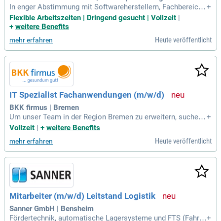
In enger Abstimmung mit Softwareherstellern, Fachbereiche
+
n und dem IT-Betrieb koordinieren und begleiten Sie Release
Flexible Arbeitszeiten | Dringend gesucht | Vollzeit
|
s, Updates und Patches; Bestehende Prozesse sowie Schnit
+
weitere Benefits
tstellen zwischen kaufmännischen Systemen und angrenzen
Heute veröffentlicht
mehr erfahren
den IT-Landschaften analysieren
IT Spezialist Fachanwendungen (m/w/d)
BKK firmus | Bremen
Um unser Team in der Region Bremen zu erweitern, suchen
+
wir zum nächstmöglichen Zeitpunkt motivierte und talentier
Vollzeit
|
+
weitere Benefits
te Fachkräfte als:IT Spezialist Fachanwendungen (m⁠/⁠w⁠/⁠d); O
Heute veröffentlicht
mehr erfahren
riginal Stellenanzeige auf Step Stone.de bit.ly/4w2X7RCQTJ
B1_DE.
Mitarbeiter (m/w/d) Leitstand Logistik
Sanner GmbH | Bensheim
Fördertechnik, automatische Lagersysteme und FTS (Fahrer
+