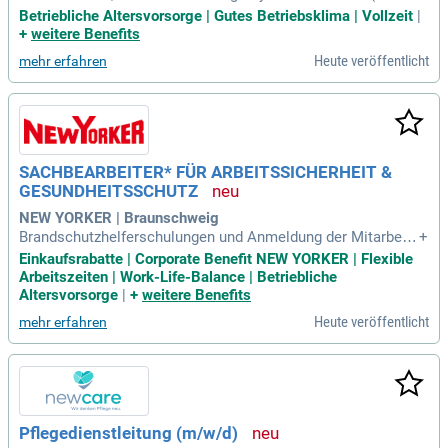
lose Transportsysteme); Klärung von Fehlern im Prozessabl
Betriebliche Altersvorsorge | Gutes Betriebsklima | Vollzeit
|
auf; Bestandsüberwachung inklusive Korrekturen/ Inventurtä
+
weitere Benefits
tigkeiten: Kommunikation mit interner Rufbereitschaft der l
Heute veröffentlicht
mehr erfahren
ogistischen Gewerke /
SACHBEARBEITER* FÜR ARBEITSSICHERHEIT &
GESUNDHEITSSCHUTZ
NEW YORKER | Braunschweig
Brandschutzhelferschulungen und Anmeldung der Mitarbeite
+
nden; Dokumentation von Arbeitsunfällen; Erstellung und Üb
Einkaufsrabatte | Corporate Benefit NEW YORKER | Flexible
erarbeitung von Alarm- und Notfallplänen; Unterstützung bei
Arbeitszeiten | Work-Life-Balance | Betriebliche
der Koordination und Implementierung der Onlineunterweisu
Altersvorsorge
|
+
weitere Benefits
ng; Unterstützung der Sicherheitsfachkraft
Heute veröffentlicht
mehr erfahren
Pflegedienstleitung (m/w/d)