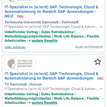
IT-Spezialist:in (w/m/d) SAP-Technologie, Cloud &
Automatisierung im Bereich SAP-Anwendungen -
NEU!
Technische Universität Darmstadt | Darmstadt
IT-Spezialist:in (w/m/d) SAP-Technologie, Cloud & Automati
+
sierung im Bereich SAP-Anwendungen: An der Technischen
Unbefristeter Vertrag | Gutes Betriebsklima |
Universität Darmstadt ist im Bereich IT und Prozesskoordin
Weiterbildungsmöglichkeiten | Work-Life-Balance | Flexible
ation (ITuP) zum nächstmöglichen Zeitpunkt die Stelle als IT
Arbeitszeiten
|
+
weitere Benefits
-Spezialist:in (w/m/
Heute veröffentlicht
mehr erfahren
IT-Spezialist:in (w/m/d) SAP-Technologie, Cloud &
Automatisierung im Bereich SAP-Anwendungen
TU Darmstadt | Hessen
IT-Spezialist:in (w/m/d) SAP-Technologie, Cloud & Automati
+
sierung im Bereich SAP-Anwendungen An der Technischen
Unbefristeter Vertrag | Gutes Betriebsklima |
Universität Darmstadt ist im Bereich IT und Prozesskoordin
Weiterbildungsmöglichkeiten | Work-Life-Balance | Flexible
ation (ITuP) zum nächstmöglichen Zeitpunkt die Stelle als IT
Arbeitszeiten
|
+
weitere Benefits
-Spezialist:in (w/m/d