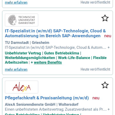
Heute veröffentlicht
mehr erfahren
IT-Spezialist:in (w/m/d) SAP-Technologie, Cloud &
Automatisierung im Bereich SAP-Anwendungen
TU Darmstadt | Griesheim
IT-Spezialist:in (w/m/d) SAP-Technologie, Cloud & Automati
+
sierung im Bereich SAP-Anwendungen An der Technischen
Unbefristeter Vertrag | Gutes Betriebsklima |
Universität Darmstadt ist im Bereich IT und Prozesskoordin
Weiterbildungsmöglichkeiten | Work-Life-Balance | Flexible
ation (ITuP) zum nächstmöglichen Zeitpunkt die Stelle als IT
Arbeitszeiten
|
+
weitere Benefits
-Spezialist:in (w/m/d
Heute veröffentlicht
mehr erfahren
Pflegefachkraft & Praxisanleitung (m/w/d)
AlexA Seniorendienste GmbH | Woltersdorf
Einen unbefristeten Arbeitsvertrag; Zusatzverdienst als Prax
+
isanleitung von 200 €/Monat; Jahressonderzahlungen bis zu