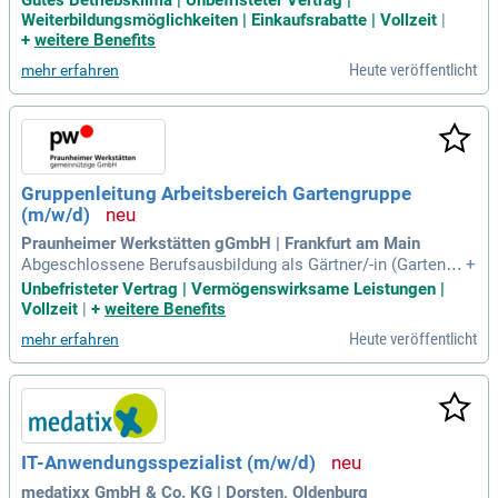
Gutes Betriebsklima | Unbefristeter Vertrag |
3.000 Euro, Kita-/Baby-/Hochzeits-Zuschuss sowie Mitarbei
Weiterbildungsmöglichkeiten | Einkaufsrabatte | Vollzeit
|
ter:innen werben Mitarbeiter:innen Aktion; Entgeltsystem na
+
weitere Benefits
ch dem Tariftreuegesetz
Heute veröffentlicht
mehr erfahren
Gruppenleitung Arbeitsbereich Gartengruppe
(m/w/d)
Praunheimer Werkstätten gGmbH | Frankfurt am Main
Abgeschlossene Berufsausbildung als Gärtner/-in (Garten- u
+
nd Landschaftsbau) und Abschluss als geprüfte Fachkraft fü
Unbefristeter Vertrag | Vermögenswirksame Leistungen |
r Arbeits- und Berufsförderung, ersatzweise einer anerkannt
Vollzeit
|
+
weitere Benefits
en sonderpädagogischen Zusatzqualifikation oder Abschlus
Heute veröffentlicht
mehr erfahren
s als Arbeitserzieher
IT-Anwendungsspezialist (m/w/d)
medatixx GmbH & Co. KG | Dorsten, Oldenburg