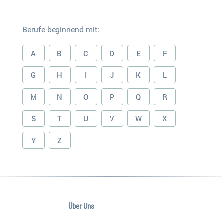
Berufe beginnend mit:
A
B
C
D
E
F
G
H
I
J
K
L
M
N
O
P
Q
R
S
T
U
V
W
X
Y
Z
Über Uns