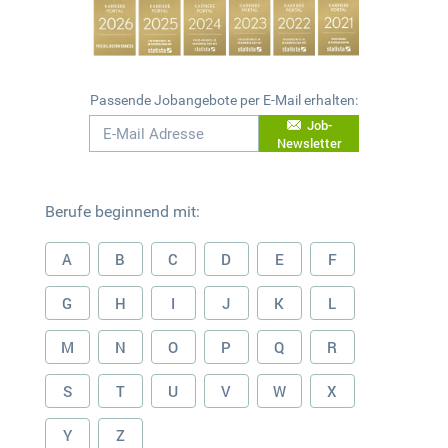
Passende Jobangebote per E-Mail erhalten:
Job-
Newsletter
Berufe beginnend mit:
A
B
C
D
E
F
G
H
I
J
K
L
M
N
O
P
Q
R
S
T
U
V
W
X
Y
Z