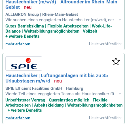
Haustechniker (m/w/d) - Allrounder im Rhein-Main-
Beweis und bewerben Sie sich jetzt!
Gebiet
ALLEGRON Group | Rhein-Main-Gebiet
Wir suchen einen engagierten Haustechniker (m/w/d), der u
+
nser Team mit handwerklichem Geschick und technischem
Gutes Betriebsklima | Flexible Arbeitszeiten | Work-Life-
Know-how verstärkt. Zu Ihren Aufgaben gehören die selbsts
Balance | Weiterbildungsmöglichkeiten | Vollzeit
|
tändige Wartung und Instandhaltung von technischen Anlag
+
weitere Benefits
en sowie die Durchführung kleinerer Reparaturen in den Ber
Heute veröffentlicht
mehr erfahren
eichen Sanitär, Heizung und Lüftung. Sie koordinieren extern
e Handwerker und sorgen für die Einhaltung relevanter Sich
erheitsstandards. Ihre Expertise fließt zudem in Modernisier
ungs- und Renovierungsprojekte ein, während Sie als Anspre
chpartner für Mieter und interne Abteilungen fungieren. Wir
erwarten eine abgeschlossene technische Berufsausbildung
Haustechniker | Lüftungsanlagen mit bis zu 35
und relevante Berufserfahrung. Flexibilität und Eigeninitiativ
Urlaubstagen m/w/d
e sind für diese Position essenziell.
SPIE Efficient Facilities GmbH | Hamburg
Werde Teil eines engagierten Teams als Haustechniker für L
+
üftungsanlagen in Hamburg Nord! In diesem langfristigen Pr
Unbefristeter Vertrag | Quereinstieg möglich | Flexible
ojekt profitierst du von unendlich vielen Entwicklungsmögli
Arbeitszeiten | Arbeitskleidung | Weiterbildungsmöglichkeiten
chkeiten und einem krisensicheren Arbeitsplatz. Du übernim
|
+
weitere Benefits
mst Service-, Wartungs- und Instandhaltungsarbeiten an mo
Heute veröffentlicht
mehr erfahren
dernen raumlufttechnischen Anlagen. Dazu gehören profess
ionelle Reinigungen, Funktionsprüfungen und kleinere Instan