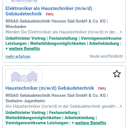
Elektroniker als Haustechniker (m/w/d)
Gebäudetechnik
WISAG Gebäudetechnik Hessen Süd GmbH & Co. KG |
Wiesbaden
Werden Sie Elektroniker als Haustechniker (m/w/d) in der G
+
ebäudetechnik in Wiesbaden! Ihre Aufgaben umfassen Wart
Unbefristeter Vertrag | Festanstellung | Vermögenswirksame
ungs- und Instandsetzungsarbeiten an elektro-technischen
Leistungen | Weiterbildungsmöglichkeiten | Arbeitskleidung
|
Anlagen sowie die Durchführung von Leistungsmessungen.
+
weitere Benefits
Sie sind Ansprechpartner für Kunden und Kollegen und erled
Heute veröffentlicht
mehr erfahren
igen eigenständig Reparaturen. Vorausgesetzt wird eine abg
eschlossene Berufsausbildung im Bereich Elektronik und er
ste Berufserfahrung. Profitieren Sie von einer unbefristeten
Festanstellung, attraktiver Vergütung und 30 Tagen Urlaub jä
hrlich. Nutzen Sie darüber hinaus individuelle Weiterbildung
smöglichkeiten, um Ihre Karriere voranzutreiben!
Haustechniker (m/w/d) Gebäudetechnik
WISAG Gebäudetechnik Hessen Süd GmbH & Co. KG |
Seeheim-Jugenheim
Als Haustechniker (m/w/d) in der Gebäudetechnik gewährle
+
isten Sie die reibungslose Funktion gebäudetechnischer Anl
Unbefristeter Vertrag | Festanstellung |
agen in Seeheim-Jugenheim. Ihre Aufgaben umfassen Instal
Weiterbildungsmöglichkeiten | Arbeitskleidung |
lation, Wartung und Reparatur von technischen Systemen so
Vermögenswirksame Leistungen
|
+
weitere Benefits
wie die Fehleranalyse und Störungsbehebung. Zudem koordi