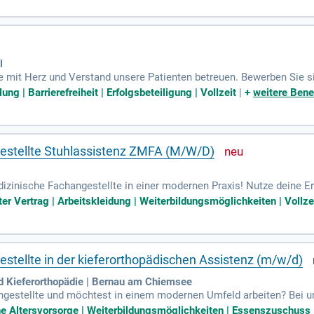
nartikulieren von Modellen sowie die Anfertigung individueller Löff
ergütung und zahlreiche Weiterbildungsmöglichkeiten. Bewerben Sie s
l
 mit Herz und Verstand unsere Patienten betreuen. Bewerben Sie si
rgst du dafür, dass sich unsere Patienten in der Praxis wohlfühlen
ng | Barrierefreiheit | Erfolgsbeteiligung | Vollzeit
|
+
weitere Bene
m einen reibungslosen Ablauf zu gewährleisten. Deine Zuverlässig
stützung. Starke Deutschkenntnisse und Kommunikationsfähigkeiten s
herzustellen.
stellte Stuhlassistenz ZMFA (M/W/D)
dizinische Fachangestellte in einer modernen Praxis! Nutze deine E
nissen in Dampsoft oder ähnlicher Software. Deine strukturierte und
er Vertrag | Arbeitskleidung | Weiterbildungsmöglichkeiten | Vollze
fähigkeit und Eigeninitiative sind für dich selbstverständlich und 
mit deinem freundlichen Auftreten! Freue dich auf vielfältige Firme
ag bringen.
tellte in der kieferorthopädischen Assistenz (m/w/d)
ld Kieferorthopädie | Bernau am Chiemsee
gestellte und möchtest in einem modernen Umfeld arbeiten? Bei un
lle Entscheidungen ermöglichen. KFO-Erfahrung ist wünschenswert, j
he Altersvorsorge | Weiterbildungsmöglichkeiten | Essenszuschuss |