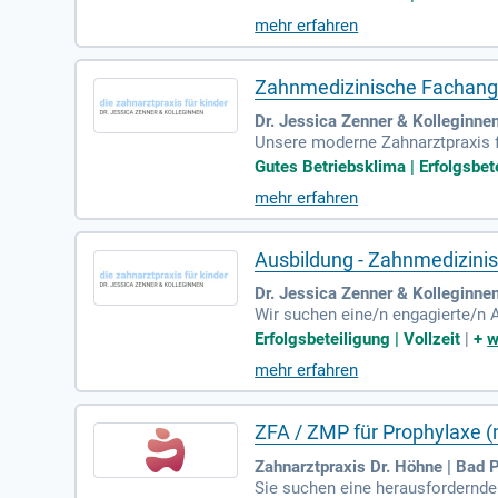
ch gerne weiter. Genieße die Mi
mehr erfahren
e betriebliche Altersvorsorge so
eigenverantwortlich und zuverläs
Zahnmedizinische Fachangest
Dr. Jessica Zenner & Kolleginne
Unsere moderne Zahnarztpraxis f
Voll- als auch Teilzeitstellen (2
Gutes Betriebsklima | Erfolgsbete
darauf, Dich willkommen zu heiß
mehr erfahren
ich attraktive steuerfreie Gehal
insgesamt etwa 45 freie Tage im
Ausbildung - Zahnmedizinis
Dr. Jessica Zenner & Kolleginne
Wir suchen eine/n engagierte/n 
inder in Mannheim. Die Ausbildun
Erfolgsbeteiligung | Vollzeit
|
+
w
u nehmen. In deiner Ausbildung 
mehr erfahren
keit sind für uns essenziell, un
Fähigkeiten zur Röntgenbild-Anf
ZFA / ZMP für Prophylaxe 
Zahnarztpraxis Dr. Höhne | Bad 
Sie suchen eine herausfordernde 