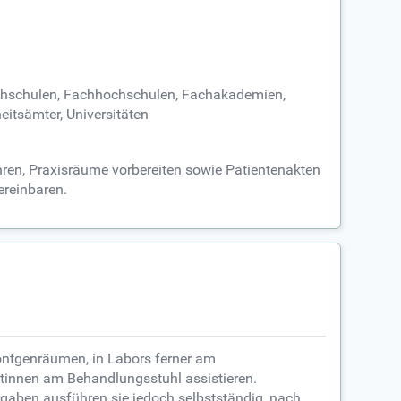
ochschulen, Fachhochschulen, Fachakademien,
eitsämter, Universitäten
hren, Praxisräume vorbereiten sowie Patientenakten
vereinbaren.
öntgenräumen, in Labors ferner am
ztinnen am Behandlungsstuhl assistieren.
fgaben ausführen sie jedoch selbstständig, nach