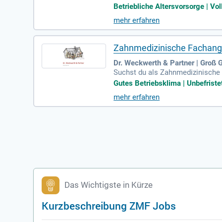
ZMP oder DH Verantwortung über
Betriebliche Altersvorsorge | Vol
sammen. Genießen Sie attraktive
mehr erfahren
n. Profitieren Sie von regelmäßi
Altersvorsorge. Werden Sie Teil 
Zahnmedizinische Fachange
Dr. Weckwerth & Partner | Groß 
Suchst du als Zahnmedizinische F
Zahnarztpraxis in Groß Grönau be
Gutes Betriebsklima | Unbefristet
e Vorteile der modernen Zahnmed
mehr erfahren
Praxisorganisation zu gewährleist
starte deine Karriere in einem he
Das Wichtigste in Kürze
Kurzbeschreibung ZMF Jobs