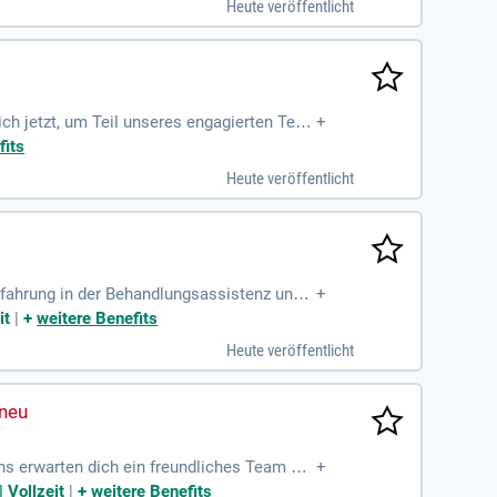
Heute veröffentlicht
el und Bissschablonen. Wir bieten flexible
ich jetzt und werden Sie Teil unseres inno
ch jetzt, um Teil unseres engagierten Tea
+
. Du übernimmst die Terminkoordination und
fits
keit und Verantwortungsbewusstsein mache
Heute veröffentlicht
ind essentiell, um effektive Interaktione
rfahrung in der Behandlungsassistenz und p
+
 zuverlässige Arbeitsweise garantiert einen
it
|
+
weitere Benefits
fördern eine positive Arbeitsatmosphäre. Be
Heute veröffentlicht
nevents und Veranstaltungen, die Spaß und
s erwarten dich ein freundliches Team un
+
edoch keine Voraussetzung – wir bilden di
 Vollzeit
|
+
weitere Benefits