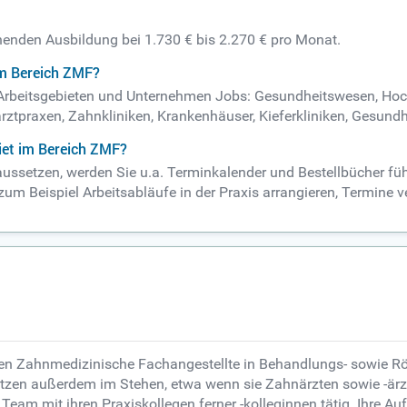
chenden Ausbildung bei 1.730 € bis 2.270 € pro Monat.
im Bereich ZMF?
en Arbeitsgebieten und Unternehmen Jobs: Gesundheitswesen, H
rztpraxen, Zahnkliniken, Krankenhäuser, Kieferkliniken, Gesundh
iet im Bereich ZMF?
aussetzen, werden Sie u.a. Terminkalender und Bestellbücher fü
t zum Beispiel Arbeitsabläufe in der Praxis arrangieren, Termine 
ten Zahnmedizinische Fachangestellte in Behandlungs- sowie R
Sitzen außerdem im Stehen, etwa wenn sie Zahnärzten sowie -är
eam mit ihren Praxiskollegen ferner -kolleginnen tätig. Ihre Au