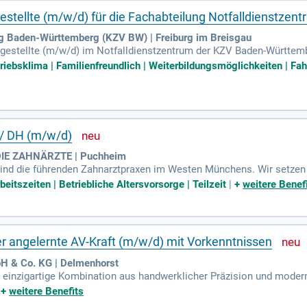
tellte (m/w/d) für die Fachabteilung Notfalldienstzen
g Baden-Württemberg (KZV BW) | Freiburg im Breisgau
stellte (m/w/d) im Notfalldienstzentrum der KZV Baden-Württembe
 Voll- oder Teilzeit sowie Minijobs. In einem modernen Umfeld bist D
triebsklima | Familienfreundlich | Weiterbildungsmöglichkeiten | Fah
. Deine Expertise ist hier gefragt, wo schnelle Hilfe zählt. Zudem p
ste. Ergreife die Chance und gestalte Deine berufliche Zukunft im 
 / DH (m/w/d)
- DIE ZAHNÄRZTE | Puchheim
d die führenden Zahnarztpraxen im Westen Münchens. Wir setzen a
ützt durch unser eigenes Meisterlabor. Unser engagiertes Team biete
beitszeiten | Betriebliche Altersvorsorge | Teilzeit
|
+
weitere Benef
Weiterbildung. Modernste Technik sorgt für eine effiziente Behandlun
it überdurchschnittlicher Vergütung und flexiblem Arbeitszeitmodel
sundheit – Ihre Zähne sind bei uns in besten Händen!
r angelernte AV-Kraft (m/w/d) mit Vorkenntnissen
& Co. KG | Delmenhorst
ne einzigartige Kombination aus handwerklicher Präzision und moder
hen Service, einschließlich Unterstützung bei Behandlungen und Za
|
+
weitere Benefits
AV-Kraft, die Erfahrung in der Modellherstellung mitbringt. Ihre 