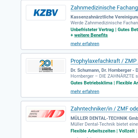
Zahnmedizinische Fachanges
Kassenzahnärztliche Vereinigun
Werde Zahnmedizinische Fachange
eten wir unbefristete Stellen in
Unbefristeter Vertrag | Gutes Be
ereit ist, wenn es darauf ankommt
+
weitere Benefits
ht-, Wochenend- und Schichtdien
mehr erfahren
Prophylaxefachkraft / ZMP
Dr. Schumann, Dr. Hornberger 
Hornberger – DIE ZAHNÄRZTE sin
d hochwertige Prothetik, unterst
Gutes Betriebsklima | Flexible Ar
ahnreinigung und kontinuierliche 
mehr erfahren
rn ein positives Arbeitsumfeld m
etreuung und langfristige Zahnge
Zahntechniker/in / ZMF ode
MÜLLER DENTAL-TECHNIK GmbH 
Müller Dental-Technik bietet ei
m legt großen Wert auf persönlic
Flexible Arbeitszeiten | Vollzeit
ahntechniker/in oder angelernte 