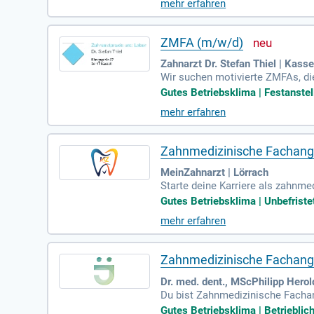
mehr erfahren
ungen, die Herstellung und das Ei
Arbeitszeiten, eine attraktive V
vativen Teams!
ZMFA (m/w/d)
Zahnarzt Dr. Stefan Thiel | Kasse
Wir suchen motivierte ZMFAs, die
ms zu werden! In deiner Rolle so
Gutes Betriebsklima | Festanstellu
assistierst bei Behandlungen, u
mehr erfahren
n dich zu einer wertvollen Unter
n mit Patienten und Kollegen sic
Zahnmedizinische Fachange
MeinZahnarzt | Lörrach
Starte deine Karriere als zahnme
rofitiere idealerweise von Kennt
Gutes Betriebsklima | Unbefristet
reibungslosen Praxisablauf. Team
mehr erfahren
geistere Patienten und Kollegen 
Abwechslung in deinen Berufsallt
Zahnmedizinische Fachanges
Dr. med. dent., MScPhilipp Hero
Du bist Zahnmedizinische Fachan
d flache Hierarchien, die schne
Gutes Betriebsklima | Betrieblic