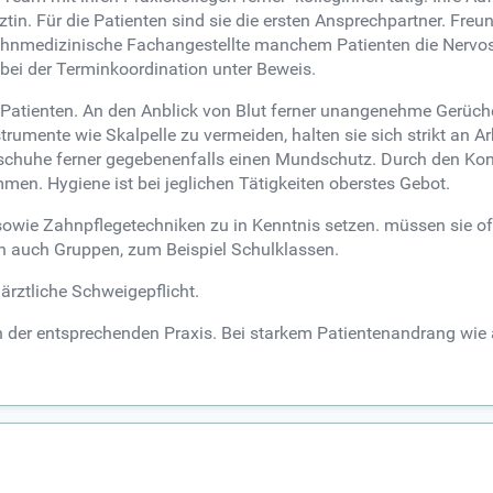
tin. Für die Patienten sind sie die ersten Ansprechpartner. Fre
ahnmedizinische Fachangestellte manchem Patienten die Nervo
 bei der Terminkoordination unter Beweis.
Patienten. An den Anblick von Blut ferner unangenehme Gerüch
umente wie Skalpelle zu vermeiden, halten sie sich strikt an Ar
ndschuhe ferner gegebenenfalls einen Mundschutz. Durch den Ko
en. Hygiene ist bei jeglichen Tätigkeiten oberstes Gebot.
wie Zahnpflegetechniken zu in Kenntnis setzen. müssen sie oft
en auch Gruppen, zum Beispiel Schulklassen.
ärztliche Schweigepflicht.
en der entsprechenden Praxis. Bei starkem Patientenandrang wie 