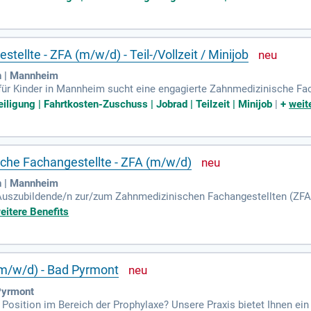
ttagspause auf unserer sonnigen Dachterrasse und nutze unsere Fit
rgt für deine Zukunft. Werde Teil unseres engagierten Teams und br
sig arbeitest!
ellte - ZFA (m/w/d) - Teil-/Vollzeit / Minijob
n | Mannheim
ür Kinder in Mannheim sucht eine engagierte Zahnmedizinische Fac
-3 Tage) oder Minijobs an. Unser internationales Team von 16 Kolleg
iligung | Fahrtkosten-Zuschuss | Jobrad | Teilzeit | Minijob
|
+
weit
en. Genieße eine wertschätzende, familiäre Arbeitsatmosphäre mit
tszulagen und Bonuszahlungen. Bei einer Vollzeitstelle erhältst Du a
 Jahr bedeutet.
che Fachangestellte - ZFA (m/w/d)
n | Mannheim
Auszubildende/n zur/zum Zahnmedizinischen Fachangestellten (ZFA)
g startet im August/September 2026. Du hilfst dabei, unseren klei
eitere Benefits
assistierst du Zahnärztinnen, dokumentierst Behandlungsverläufe u
d du wirst lernen, die Instrumente sowie Behandlungsräume entsprec
ertigung und Verwaltung, um optimale Patientenbetreuung zu gewähr
(m/w/d) - Bad Pyrmont
Pyrmont
Position im Bereich der Prophylaxe? Unsere Praxis bietet Ihnen ein