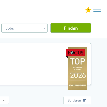
Finden
Jobs
»
e
Sortieren