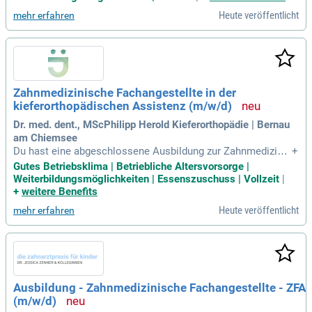
bgeschlossen und setzt deine Erfahrung in der Behandlungs
Heute veröffentlicht
mehr erfahren
assistenz gekonnt
Zahnmedizinische Fachangestellte in der
kieferorthopädischen Assistenz (m/w/d)
Dr. med. dent., MScPhilipp Herold Kieferorthopädie | Bernau
am Chiemsee
Du hast eine abgeschlossene Ausbildung zur Zahnmedizinis
+
chen Fachangestellten und bringst Freude an deinem Beruf
Gutes Betriebsklima | Betriebliche Altersvorsorge |
mit. KFO-Erfahrung ist wünschenswert, aber keine Vorausse
Weiterbildungsmöglichkeiten | Essenszuschuss | Vollzeit
|
tzung. Gerne lernen wir dich ein und bringen dir das notwend
+
weitere Benefits
ige Wissen bei.
Heute veröffentlicht
mehr erfahren
Ausbildung - Zahnmedizinische Fachangestellte - ZFA
(m/w/d)