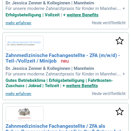
Dr. Jessica Zenner & Kolleginnen | Mannheim
Für unsere moderne Zahnarztpraxis für Kinder in Mannheim
+
suchen wir eine/n Auszubildende/n zur/zum Zahnmedizinisc
Erfolgsbeteiligung | Vollzeit
|
+
weitere Benefits
hen Fachangestellten; ZFA (m/w/d). Ausbildungsstart: Augu
Heute veröffentlicht
mehr erfahren
st/September 2026.
Zahnmedizinische Fachangestellte - ZFA (m/w/d) -
Teil-/Vollzeit / Minijob
Dr. Jessica Zenner & Kolleginnen | Mannheim
Für unsere moderne Zahnarztpraxis für Kinder in Mannheim
+
suchen wir eine engagierte und erfahrene Zahnmedizinische
Gutes Betriebsklima | Erfolgsbeteiligung | Fahrtkosten-
Fachangestellte; ZFA (m/w/d) in Voll- oder Teilzeit (2-3 ganz
Zuschuss | Jobrad | Teilzeit
|
+
weitere Benefits
e Tage) oder als Minijob.
Heute veröffentlicht
mehr erfahren
Zahnmedizinische Fachangestellte / ZFA als