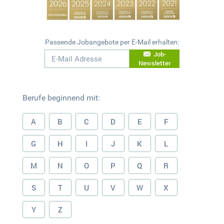
Passende Jobangebote per E-Mail erhalten:
Job-
Newsletter
Berufe beginnend mit:
A
B
C
D
E
F
G
H
I
J
K
L
M
N
O
P
Q
R
S
T
U
V
W
X
Y
Z