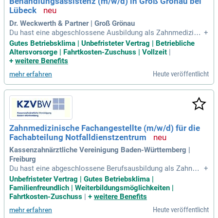
Behandlungsassistenz (m/w/d) in Groß Grönau bei
Lübeck
Dr. Weckwerth & Partner | Groß Grönau
Du hast eine abgeschlossene Ausbildung als Zahnmedizinis
+
che Fachangestellte / ZFA oder Zahnarzthelferin. Du bist fre
Gutes Betriebsklima | Unbefristeter Vertrag | Betriebliche
undlich, zuverlässig und hast Freude am Umgang mit Patien
Altersvorsorge | Fahrtkosten-Zuschuss | Vollzeit
|
tinnen und Patienten.
+
weitere Benefits
Heute veröffentlicht
mehr erfahren
Zahnmedizinische Fachangestellte (m/w/d) für die
Fachabteilung Notfalldienstzentrum
Kassenzahnärztliche Vereinigung Baden-Württemberg |
Freiburg
Du hast eine abgeschlossene Berufsausbildung als Zahnme
+
dizinische Fachangestellte (m/w/d); Du besitzt eine Fachku
Unbefristeter Vertrag | Gutes Betriebsklima |
ndebescheinigung gemäß der Strahlen- und Röntgenverordn
Familienfreundlich | Weiterbildungsmöglichkeiten |
ung; Du hast Ruhe und Übersicht, auch wenn's mal turbulent
Fahrtkosten-Zuschuss
|
+
weitere Benefits
er wird; Du besitzt Teamgeist
Heute veröffentlicht
mehr erfahren