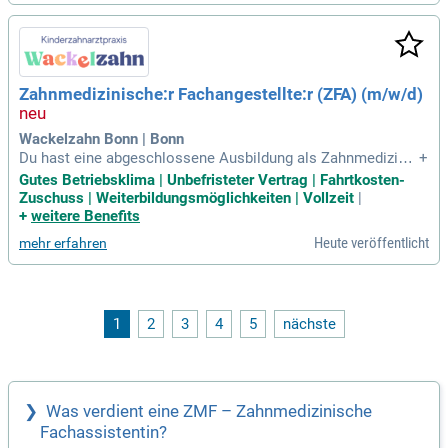
Zahnmedizinische:r Fachangestellte:r (ZFA) (m/w/d)
Wackelzahn Bonn | Bonn
Du hast eine abgeschlossene Ausbildung als Zahnmedizinis
+
che:r Fachangestellte:r (ZFA). Du zeichnest Dich durch Prof
Gutes Betriebsklima | Unbefristeter Vertrag | Fahrtkosten-
essionalität in der Assistenz sowie in der Behandlung aus u
Zuschuss | Weiterbildungsmöglichkeiten | Vollzeit
|
nd trägst damit zur hohen Qualität unserer Praxis bei.
+
weitere Benefits
Heute veröffentlicht
mehr erfahren
1
2
3
4
5
nächste
Was verdient eine ZMF – Zahnmedizinische
Fachassistentin?