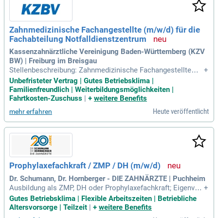
Zahnmedizinische Fachangestellte (m/w/d) für die
Fachabteilung Notfalldienstzentrum
Kassenzahnärztliche Vereinigung Baden-Württemberg (KZV
BW) | Freiburg im Breisgau
Stellenbeschreibung: Zahnmedizinische Fachangestellte
+
(m/w/d) für die Fachabteilung; Notfalldienstzentrum; ab 01.
Unbefristeter Vertrag | Gutes Betriebsklima |
Oktober 2026; Voll- oder Teilzeit, Minijob; unbefristet; Stand
Familienfreundlich | Weiterbildungsmöglichkeiten |
ort Freiburg Als Körperschaft des öffentlichen Rechts ist die
Fahrtkosten-Zuschuss
|
+
weitere Benefits
Kassenzahnärztliche
Heute veröffentlicht
mehr erfahren
Prophylaxefachkraft / ZMP / DH (m/w/d)
Dr. Schumann, Dr. Hornberger - DIE ZAHNÄRZTE | Puchheim
Ausbildung als ZMP, DH oder Prophylaxefachkraft; Eigenver
+
antwortliches Arbeiten; Freundlichkeit und Empathie; Freude
Gutes Betriebsklima | Flexible Arbeitszeiten | Betriebliche
an hochwertiger Zahnmedizin; Interesse an Fortbildungen; T
Altersvorsorge | Teilzeit
|
+
weitere Benefits
eamgeist.