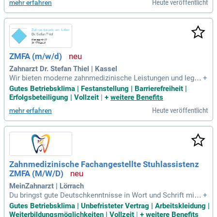
Heute veröffentlicht
mehr erfahren
ZMFA (m/w/d)
Zahnarzt Dr. Stefan Thiel | Kassel
Wir bieten moderne zahnmedizinische Leistungen und legen
+
großen Wert auf Qualität und kontinuierliche Weiterbildung.
Gutes Betriebsklima | Festanstellung | Barrierefreiheit |
Als Arbeitgeber schätzen wir Eigeninitiative, Zuverlässigkeit
Erfolgsbeteiligung | Vollzeit
|
+
weitere Benefits
und ein freundliches Auftreten gegenüber Patienten und Koll
Heute veröffentlicht
mehr erfahren
egen.
Zahnmedizinische Fachangestellte Stuhlassistenz
ZMFA (M/W/D)
MeinZahnarzt | Lörrach
Du bringst gute Deutschkenntnisse in Wort und Schrift mit,
+
die dir helfen, effektiv zu kommunizieren; Deine Ausbildung
Gutes Betriebsklima | Unbefristeter Vertrag | Arbeitskleidung |
als zahnmedizinische Fachangestellte hast du erfolgreich a
Weiterbildungsmöglichkeiten | Vollzeit
|
+
weitere Benefits