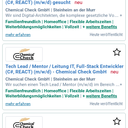
(C#, REACT) (m/w/d) gesucht
twicklung und werde Teil unseres Teams!
Chemical Check GmbH | Steinheim an der Murr
Wir sind Digital-Architekten, die komplexe gesetzliche Vorg
+
aben in smarte digitale Workflows verwandeln. Als Tech Le
Familienfreundlich | Homeoffice | Flexible Arbeitszeiten |
ad und Mentor im IT-Team bist du unser Nordstern und inspi
Weiterbildungsmöglichkeiten | Vollzeit
|
+
weitere Benefits
rierst unsere talentierten Entwickler. Unsere über 30-jährige
Heute veröffentlicht
mehr erfahren
Erfahrung sichert uns den Goldstandard im Markt für KMUs
und Konzerne. Mit einem stabilen Team von 50 Mitarbeitern
legen wir Wert auf Professionalität und familiäres Ambient
e. Setze den Fokus auf sauberen Code und perfektioniere un
sere Toolchain mit Sonar Qube und Grafana. Wenn du Leide
nschaft für Full-Stack Entwicklung in C# und REACT mitbrin
Tech Lead / Mentor / Leitung IT, Full-Stack Entwickler
gst, werde Teil unseres zukunftsorientierten Unternehmens!
(C#, REACT) (m/w/d) - Chemical Check GmbH
Chemical Check GmbH | Steinheim an der Murr
Wir suchen einen Tech Lead / Mentor (m/w/d) im Bereich F
+
ull-Stack-Entwicklung (C#, REACT). Als führende Digital-Arc
Familienfreundlich | Homeoffice | Flexible Arbeitszeiten |
hitekten verwandeln wir komplexe gesetzliche Anforderunge
Weiterbildungsmöglichkeiten | Vollzeit
|
+
weitere Benefits
n in innovative digitale Workflows. Mit über 30 Jahren Erfah
Heute veröffentlicht
mehr erfahren
rung setzen wir den Goldstandard für KMUs und Konzerne u
nd bieten eine familiäre Unternehmenskultur mit einem stab
ilen Team von 50 Mitarbeitern. Dein Fokus liegt auf saubere
n Code und inspirierenden Code-Reviews, wobei du unsere I
T-Strategie entscheidend mitgestaltest. Du agierst als Coac