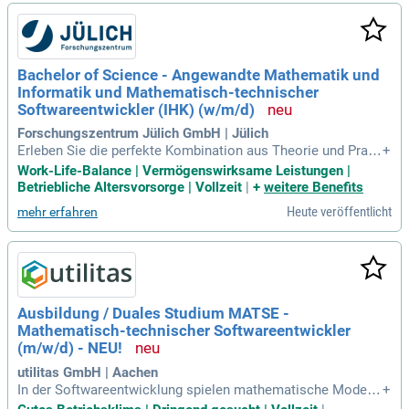
Bachelor of Science - Angewandte Mathematik und
Informatik und Mathematisch-technischer
Softwareentwickler (IHK) (w/m/d)
Forschungszentrum Jülich GmbH | Jülich
Erleben Sie die perfekte Kombination aus Theorie und Praxi
+
s mit einem Bachelor in Angewandter Mathematik und Infor
Work-Life-Balance | Vermögenswirksame Leistungen |
matik sowie einer Ausbildung zum Mathematisch-technisch
Betriebliche Altersvorsorge | Vollzeit
|
+
weitere Benefits
en Softwareentwickler (IHK) (w/m/d). Die Ausbildung im For
Heute veröffentlicht
mehr erfahren
schungszentrum Jülich ermöglicht Ihnen, gleichzeitig an der
Fachhochschule Aachen zu studieren. Sie müssen sich nich
t entscheiden, ob Studium oder Ausbildung – Sie bekomme
n beides! Dieser Beruf ist sowohl für Frauen als auch für Mä
nner attraktiv und bietet Perspektiven in der Technologiebra
nche. Nutzen Sie die Gelegenheit, Ihre Leidenschaft für Mat
Ausbildung / Duales Studium MATSE -
hematik und Informatik in eine vielversprechende Karriere z
Mathematisch-technischer Softwareentwickler
u verwandeln. Werden Sie zum gefragten Experten im Arbeit
smarkt!
(m/w/d) - NEU!
utilitas GmbH | Aachen
In der Softwareentwicklung spielen mathematische Modelle
+
eine zentrale Rolle, und Kenntnisse in TypeScript, JavaScrip