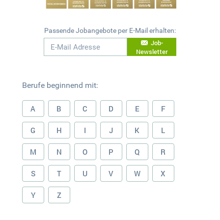
Passende Jobangebote per E-Mail erhalten:
Job-
Newsletter
Berufe beginnend mit:
A
B
C
D
E
F
G
H
I
J
K
L
M
N
O
P
Q
R
S
T
U
V
W
X
Y
Z