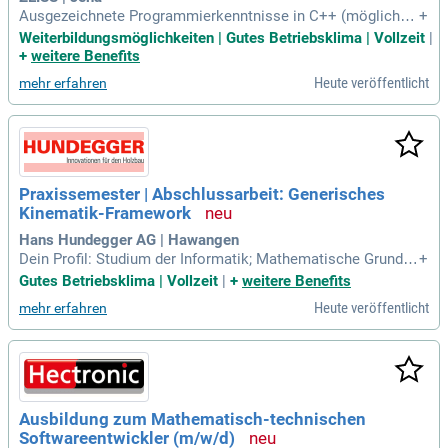
Ausgezeichnete Programmierkenntnisse in C++ (möglichst
+
C++17/20) und der C++ Standard Template Library sowie ve
Weiterbildungsmöglichkeiten | Gutes Betriebsklima | Vollzeit
|
rtiefte 3D-Computergrafik-Kenntnisse inklusive der benötigt
+
weitere Benefits
en mathematischen Grundlagen (Begriffe wie Template, La
Heute veröffentlicht
mehr erfahren
mbda-Funktion, Exception,
Praxissemester | Abschlussarbeit: Generisches
Kinematik-Framework
Hans Hundegger AG | Hawangen
Dein Profil: Studium der Informatik; Mathematische Grundke
+
nntnisse (lineare Algebra, Vektorgeometrie); Bereitschaft, si
Gutes Betriebsklima | Vollzeit
|
+
weitere Benefits
ch in neue Themenfelder einzuarbeiten; Strukturierte und an
Heute veröffentlicht
mehr erfahren
alytische Vorgehensweise; Kommunikations- und Teamfähi
gkeit.
Ausbildung zum Mathematisch-technischen
Softwareentwickler (m/w/d)