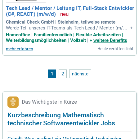
h für unser Team und optimierst unsere Toolchain mit Tech
Tech Lead / Mentor / Leitung IT, Full-Stack Entwickler
nologien wie SonarQube und Grafana. Werde Teil unserer Vi
(C#, REACT) (m/w/d)
sion für nachhaltiges Handeln und Familienfreundlichkeit!
Chemical Check GmbH | Steinheim, teilweise remote
Werde Teil unseres IT-Teams als Tech Lead / Mentor (m/w/
+
d) und forme digitale Masterpieces! Bei uns, den Digital-Arc
Homeoffice | Familienfreundlich | Flexible Arbeitszeiten |
hitekten, transformieren wir komplexe gesetzliche Vorgabe
Weiterbildungsmöglichkeiten | Vollzeit
|
+
weitere Benefits
n in smarte Workflows. Mit über 30 Jahren Erfahrung setzen
Heute veröffentlicht
mehr erfahren
wir den Goldstandard für KMUs und Konzerne. Wir bieten ein
professionelles, aber familiäres Arbeitsumfeld mit 50 Exper
ten, darunter 5 IT-Spezialisten. Fokussiert auf sauberen Cod
e und nachhaltiges Handeln, bist du der Nordstern unserer
Mantine Maniacs. Deine Mission: eine stabile, sichere Code
1
2
nächste
basis, die Leistung und Ruhe für alle garantiert!
Das Wichtigste in Kürze
Kurzbeschreibung Mathematisch
technischer Softwareentwickler Jobs
Gehalt: Was verdient ein Mathematisch technischer