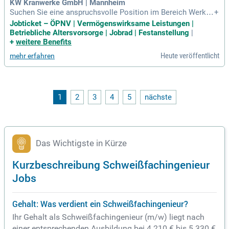
KW Kranwerke GmbH | Mannheim
Suchen Sie eine anspruchsvolle Position im Bereich Werkst
+
offtechnik oder Maschinenbau? Wir bieten eine Festanstellu
Jobticket – ÖPNV | Vermögenswirksame Leistungen |
ng für einen Schweißfachingenieur (IWE/EWE), bevorzugt mi
Betriebliche Altersvorsorge | Jobrad | Festanstellung
|
t Berufserfahrung in der Schweißtechnik. Ihre fundierten Ken
+
weitere Benefits
ntnisse der relevanten Normen und Standards sind uns wich
Heute veröffentlicht
mehr erfahren
tig, ebenso eine strukturierte, eigenverantwortliche Arbeitsw
eise. Sie sollten Verantwortungsbewusstsein, Teamfähigkei
t und gute Deutsch- und Englischkenntnisse mitbringen. Pro
fitieren Sie von attraktiven Benefits wie einem Jobticket, bet
rieblicher Altersvorsorge und 30 Tagen Urlaub. Bewerben Si
1
2
3
4
5
nächste
e sich jetzt und gestalten Sie Ihre Zukunft in einem innovati
ven Unternehmen!
Das Wichtigste in Kürze
Kurzbeschreibung Schweißfachingenieur
Jobs
Gehalt: Was verdient ein Schweißfachingenieur?
Ihr Gehalt als Schweißfachingenieur (m/w) liegt nach
einer entsprechenden Ausbildung bei 4.210 € bis 5.330 €