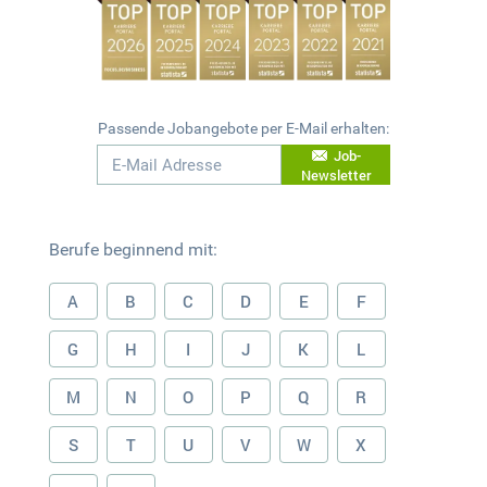
Passende Jobangebote per E-Mail erhalten:
Job-
Newsletter
Berufe beginnend mit:
A
B
C
D
E
F
G
H
I
J
K
L
M
N
O
P
Q
R
S
T
U
V
W
X