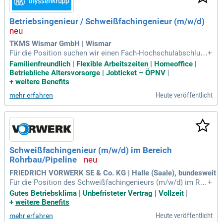
Betriebsingenieur / Schweißfachingenieur (m/w/d)
TKMS Wismar GmbH | Wismar
Für die Position suchen wir einen Fach-Hochschulabschlus
+
s in einem technischen Bereich wie Maschinenbau oder Wir
Familienfreundlich | Flexible Arbeitszeiten | Homeoffice |
tschaftsingenieurwesen. Zudem ist eine Ausbildung zum Int
Betriebliche Altersvorsorge | Jobticket – ÖPNV
|
ernationalen Schweißfachingenieur (z. B. DVS-IIW 1173) erf
+
weitere Benefits
orderlich. Mehrjährige Erfahrung in der Schweißtechnik, idea
Heute veröffentlicht
mehr erfahren
lerweise in Schiffbau oder Rohrleitungsbau, wird vorausges
etzt. Ein fundiertes Verständnis der relevanten Normen und
deren praktische Anwendung ist unerlässlich. Wir fördern pr
ozessbewusstes Handeln und setzen auf die Identifikation v
on Verbesserungspotenzialen. Außerdem bieten wir optimal
e Rahmenbedingungen, inklusive eines Welcomedays und ei
Schweißfachingenieur (m/w/d) im Bereich
nem umfassenden Onboardingprogramm.
Rohrbau/Pipeline
FRIEDRICH VORWERK SE & Co. KG | Halle (Saale), bundesweit
Für die Position des Schweißfachingenieurs (m/w/d) im Ro
+
hrbau/Pipeline in Halle (Saale) suchen wir versierte Fachkrä
Gutes Betriebsklima | Unbefristeter Vertrag | Vollzeit
|
fte. Diese Vollzeitstelle umfasst die schweißtechnische Lei
+
weitere Benefits
tung von Baustellen, von der Planung bis zur Abnahme. Zu Ih
Heute veröffentlicht
mehr erfahren
ren Aufgaben gehören die Erstellung von Dokumentationen