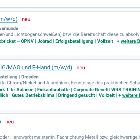
(m/w/d)
avemünde
r/und Lichtbogenschweißen) bzw. die Bereitschaft diese zu absolvi
bticket – ÖPNV | Jobrad | Erfolgsbeteiligung | Vollzeit
|
+
weitere B
 MIG/MAG und E-Hand (m/w/d)
stellung | Dresden
fe Chrom/Nickel und Aluminium; Kenntnisse des praktischen Schw
offen; Gültige Schweißer Prüfbescheinigung nach ISO 9606; Virtue
rk-Life-Balance | Einkaufsrabatte | Corporate Benefit WBS TRAINING
lich | Gutes Betriebsklima | Dringend gesucht | Vollzeit
|
+
weitere 
)
 oder Handwerksmeister:in, Fachrichtung Metall bzw. gleichwertige 