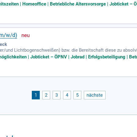
ge Erfahrung sowie Prozesskenntnisse im Schiff- und U-Boot-Bau (o
eitszeiten | Homeoffice | Betriebliche Altersvorsorge | Jobticket – 
(m/w/d)
eck
r/und Lichtbogenschweißen) bzw. die Bereitschaft diese zu absolvi
gebot.
öglichkeiten | Jobticket – ÖPNV | Jobrad | Erfolgsbeteiligung | Bet
1
2
3
4
5
nächste