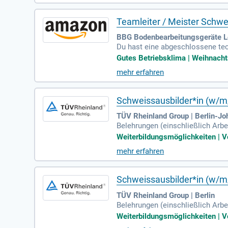
nem metallverarbeitenden Beruf 
zertifiziert sein, um optimalen Un
Teamleiter / Meister Schwe
BBG Bodenbearbeitungsgeräte L
Du hast eine abgeschlossene te
ehrjähriger Erfahrung in der Sc
Gutes Betriebsklima | Weihnachtsg
eigt sich in der erfolgreichen 
mehr erfahren
erung, ERP-Systemen und Persona
ukturierte und entscheidungsfreu
Unternehmen.
Schweissausbilder*in (w/m
TÜV Rheinland Group | Berlin-Jo
Belehrungen (einschließlich Arb
eißlehrer*in in mindestens zwei V
Weiterbildungsmöglichkeiten | Vo
mehr erfahren
Schweissausbilder*in (w/m
TÜV Rheinland Group | Berlin
Belehrungen (einschließlich Arb
eißlehrer*in in mindestens zwei V
Weiterbildungsmöglichkeiten | Vo