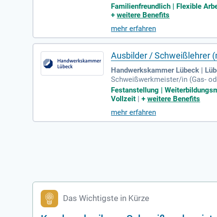
der Schweißfachkraft; Mehrjähri
Familienfreundlich | Flexible Arb
+
weitere Benefits
mehr erfahren
Ausbilder / Schweißlehrer 
Handwerkskammer Lübeck | Lüb
Schweißwerkmeister/in (Gas- ode
lingen wünschenswert. Unser An
Festanstellung | Weiterbildungsm
Vollzeit
|
+
weitere Benefits
mehr erfahren
Das Wichtigste in Kürze