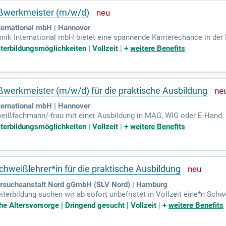
werkmeister (m/w/d)
nternational mbH | Hannover
hnik International mbH bietet eine spannende Karrierechance in de
achmann (m/w/d) zur Wissensvermittlung in der praktischen Schwei
iterbildungsmöglichkeiten | Vollzeit
|
+
weitere Benefits
 von Kenntnissen sowie die Prüfungsaufsicht. Sie sollten über gült
verfügen. Wir erwarten einen hohen Einsatz, Kundenorientierung un
 Sie zudem eine hohe Sozialkompetenz mitbringen und bereit sind, ko
rkmeister (m/w/d) für die praktische Ausbildung
nternational mbH | Hannover
hweißfachmann/-frau mit einer Ausbildung in MAG, WIG oder E-Hand. 
in weiterzubilden. Neben einer leistungsgerechten Bezahlung erwart
iterbildungsmöglichkeiten | Vollzeit
|
+
weitere Benefits
bis Job-Bike-Leasing unterstützen wir Ihre persönliche Weiterbildun
it für externe Schulungen sind. Bewerben Sie sich jetzt und gestalte
hweißlehrer*in für die praktische Ausbildung
ersuchsanstalt Nord gGmbH (SLV Nord) | Hamburg
terbildung suchen wir ab sofort unbefristet in Vollzeit eine*n Sch
 Schweißverfahren und möchten Ihr Wissen in der praktischen Ausb
che Altersvorsorge | Dringend gesucht | Vollzeit
|
+
weitere Benefits
n und gewährleisten, dass alle technischen Einrichtungen aktuell s
sundheitsschutzes jederzeit eingehalten werden. Voraussetzungen s