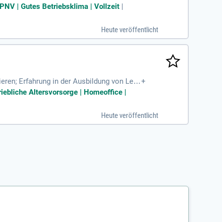
der vergleichbarem
ÖPNV | Gutes Betriebsklima | Vollzeit
|
Heute veröffentlicht
eren; Erfahrung in der Ausbildung von Lehr
+
riebliche Altersvorsorge | Homeoffice |
Heute veröffentlicht