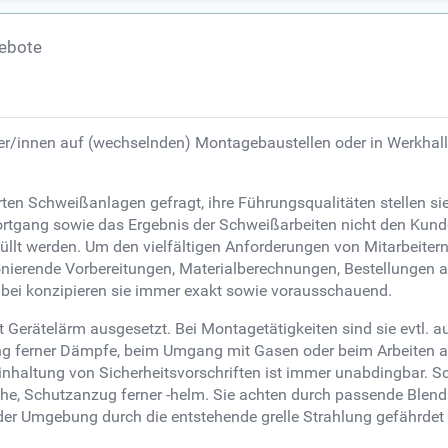
gebote
er/innen auf (wechselnden) Montagebaustellen oder in Werkhall
rten Schweißanlagen gefragt, ihre Führungsqualitäten stellen si
sfortgang sowie das Ergebnis der Schweißarbeiten nicht den Kun
rfüllt werden. Um den vielfältigen Anforderungen von Mitarbeiter
onierende Vorbereitungen, Materialberechnungen, Bestellungen
bei konzipieren sie immer exakt sowie vorausschauend.
Gerätelärm ausgesetzt. Bei Montagetätigkeiten sind sie evtl. au
ng ferner Dämpfe, beim Umgang mit Gasen oder beim Arbeiten a
inhaltung von Sicherheitsvorschriften ist immer unabdingbar.
he, Schutzanzug ferner -helm. Sie achten durch passende Blen
er Umgebung durch die entstehende grelle Strahlung gefährdet 