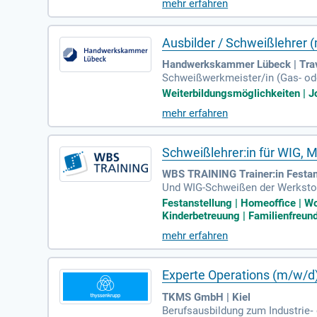
mehr erfahren
Ausbilder / Schweißlehrer 
Handwerkskammer Lübeck | Tr
Schweißwerkmeister/in (Gas- ode
lingen wünschenswert.
Weiterbildungsmöglichkeiten | Jo
mehr erfahren
Schweißlehrer:in für WIG,
WBS TRAINING Trainer:in Festan
Und WIG-Schweißen der Werkstof
weißen von verschiedenen Werkst
Festanstellung | Homeoffice | Wo
Kinderbetreuung | Familienfreund
mehr erfahren
Experte Operations (m/w/d
TKMS GmbH | Kiel
Berufsausbildung zum Industrie‑