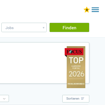
Finden
Jobs
»
e
Sortieren