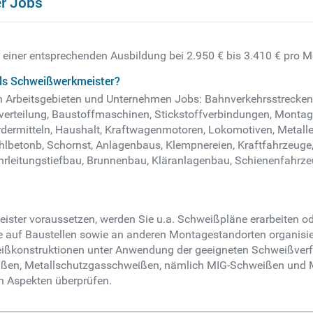
r Jobs
 einer entsprechenden Ausbildung bei 2.950 € bis 3.410 € pro M
als Schweißwerkmeister?
en Arbeitsgebieten und Unternehmen Jobs: Bahnverkehrsstrecke
Gasverteilung, Baustoffmaschinen, Stickstoffverbindungen, Monta
ördermitteln, Haushalt, Kraftwagenmotoren, Lokomotiven, Metal
ahlbetonb, Schornst, Anlagenbaus, Klempnereien, Kraftfahrze
rleitungstiefbau, Brunnenbau, Kläranlagenbau, Schienenfahrzeu
ister voraussetzen, werden Sie u.a. Schweißpläne erarbeiten o
f Baustellen sowie an anderen Montagestandorten organisieren
eißkonstruktionen unter Anwendung der geeigneten Schweißver
ßen, Metallschutzgasschweißen, nämlich MIG-Schweißen und 
en Aspekten überprüfen.