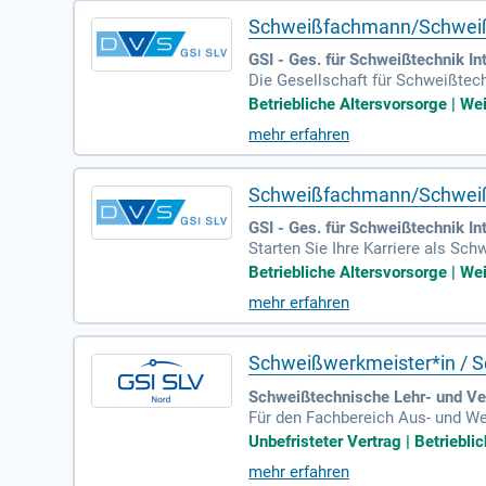
Schweißfachmann/Schweiß
GSI - Ges. für Schweißtechnik I
Die Gesellschaft für Schweißtec
wir einen engagierten Schweißf
Betriebliche Altersvorsorge | We
uch die theoretische Vermittlung
mehr erfahren
chtbogenhandschweißen (E-Hand) 
e strukturiert zu arbeiten. Wenn
uf Ihre Bewerbung.
Schweißfachmann/Schweißwe
GSI - Ges. für Schweißtechnik I
Starten Sie Ihre Karriere als Sc
Schweißlehrer/zur Schweißlehrer
Betriebliche Altersvorsorge | We
alleistungen. Von Firmenfitness 
mehr erfahren
l kompetente Fachkräfte, die bere
Schweißwerkmeister*in / Sc
Schweißtechnische Lehr- und V
Für den Fachbereich Aus- und Wei
Sie sind Experte*in in diversen
Unbefristeter Vertrag | Betriebli
überwachen Sie unsere Werkstätte
mehr erfahren
forderungen des Arbeits- und Ge