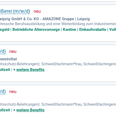
sowie eine Zertifizierung als DVS Schweißlehrer. Sie sollten ebenf
terricht zu sichern.
ißerei (m/w/d)
eipzig GmbH & Co. KG - AMAZONE Gruppe | Leipzig
chnische Berufsausbildung und eine Weiterbildung zum Industrieme
hweißtechnik bist du mit modernen Schweißfertigungen und Roboterte
eld | Betriebliche Altersvorsorge | Kantine | Einkaufsrabatte | Voll
Motivation und Weiterentwicklung deines Teams. Zudem bringst du u
leinsatzplanung mit. Auch saisonale Schwankungen im 3-Schicht-Be
dige Arbeitsweise sowie deine Flexibilität im 2-Schicht-Betrieb ma
/d)
hannisthal
eitsschutz-Belehrungen): Schweißfachmann*frau, Schweißfachingen
erfahren (z.B.
llzeit
|
+
weitere Benefits
/d)
eitsschutz-Belehrungen): Schweißfachmann*frau, Schweißfachingen
erfahren (z.B.
llzeit
|
+
weitere Benefits