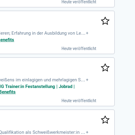
Heute veröffentlicht
eren; Erfahrung in der Ausbildung von Lehr
+
enefits
Heute veröffentlicht
eißens im einlagigen und mehrlagigen Sch
+
lles und praktisches Schweißen
 Trainer:in Festanstellung | Jobrad |
Benefits
Heute veröffentlicht
Qualifikation als Schweißwerkmeister:in o
+