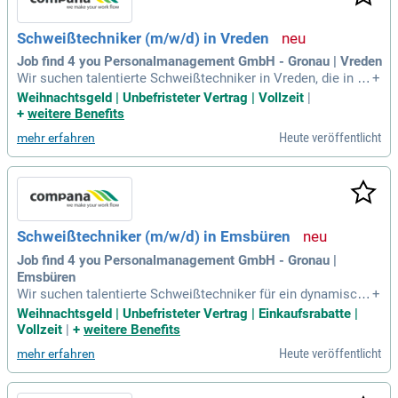
Schweißtechniker (m/w/d) in Vreden
Job find 4 you Personalmanagement GmbH - Gronau | Vreden
Wir suchen talentierte Schweißtechniker in Vreden, die in ei
+
nem dynamischen Team arbeiten möchten! Wenn du bereit
Weihnachtsgeld | Unbefristeter Vertrag | Vollzeit
|
bist, neue Herausforderungen anzunehmen, freuen wir uns a
+
weitere Benefits
uf deine Bewerbung. Du profitierst von einem unbefristeten
Heute veröffentlicht
mehr erfahren
Arbeitsvertrag, der dir Sicherheit bietet. Zudem erwarten dic
h attraktive Urlaubs- und Weihnachtsgeldregelungen sowie
exklusive Mitarbeiterrabatte. Wir unterstützen deine beruflic
he Entwicklung und bieten die Chance auf Übernahme im Ku
ndenunternehmen. Nutze die Möglichkeit, unseren kompete
nten Kolleginnen und Kollegen unkompliziert über WhatsAp
Schweißtechniker (m/w/d) in Emsbüren
p zu kontaktieren. Jetzt bewerben und Teil unseres engagier
ten Teams werden!
Job find 4 you Personalmanagement GmbH - Gronau |
Emsbüren
Wir suchen talentierte Schweißtechniker für ein dynamische
+
s Umfeld in Emsbüren. Deine Bewerbung könnte dein Sprun
Weihnachtsgeld | Unbefristeter Vertrag | Einkaufsrabatte |
gbrett in eine vielversprechende berufliche Zukunft sein! Wir
Vollzeit
|
+
weitere Benefits
bieten attraktive Vorteile: einen unbefristeten Arbeitsvertra
Heute veröffentlicht
mehr erfahren
g, Urlaubs- und Weihnachtsgeld sowie Rabatte bei Online-Hä
ndlern. Profitiere von unserer Prämie für die Werbung neuer
Mitarbeiter und dem direkten Austausch mit erfahrenen Koll