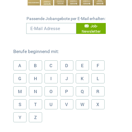
Passende Jobangebote per E-Mail erhalten:
Job-
Newsletter
Berufe beginnend mit:
A
B
C
D
E
F
G
H
I
J
K
L
M
N
O
P
Q
R
S
T
U
V
W
X
Y
Z