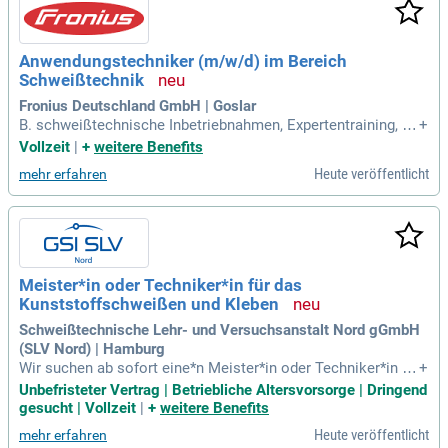
eginnen und Kollegen über WhatsApp. Voraussetzung ist ein
e abgeschlossene Ausbildung im metallverarbeitenden Han
dwerk sowie mehrjährige Erfahrung im MIG/MAG- und WIG-
Anwendungstechniker (m/w/d) im Bereich
Schweißen. Starte jetzt deine Karriere als Schweißtechniker
Schweißtechnik
bei uns!
Fronius Deutschland GmbH | Goslar
B. schweißtechnische Inbetriebnahmen, Expertentraining, Pr
+
oduktionsbegleitungen etc. erbringen; Erstellung von anwen
Vollzeit
|
+
weitere Benefits
dungsspezifischen Schweißparametern; Messedienst und U
Heute veröffentlicht
mehr erfahren
nterstützung bei nationalen Events; Mitwirken bei Systemko
nfigurationen bei Angebotserstellung
Meister*in oder Techniker*in für das
Kunststoffschweißen und Kleben
Schweißtechnische Lehr- und Versuchsanstalt Nord gGmbH
(SLV Nord) | Hamburg
Wir suchen ab sofort eine*n Meister*in oder Techniker*in fü
+
r Kunststoffschweißen und Kleben. In dieser unbefristeten V
Unbefristeter Vertrag | Betriebliche Altersvorsorge | Dringend
ollzeitstelle (39 Std./Woche) haben Sie die Möglichkeit, Aus
gesucht | Vollzeit
|
+
weitere Benefits
bilder*in zu werden. Sie unterrichten am ELBCAMPUS oder i
Heute veröffentlicht
mehr erfahren
n Inhouse-Schulungen. Voraussetzungen sind ein Abschluss