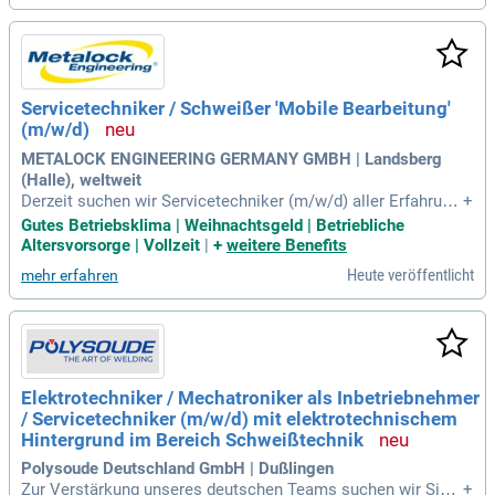
als Meister oder Techniker sowie Erfahrung in der Kunststof
f- oder Kautschuktechnik. Mehrjährige Berufserfahrung im B
ehälter-, Anlagen- oder Apparatebau ist ebenfalls erforderlic
h. Werden Sie Teil unseres Kunststoffzentrums und geben S
ie Ihr Wissen weiter!
Servicetechniker / Schweißer 'Mobile Bearbeitung'
(m/w/d)
METALOCK ENGINEERING GERMANY GMBH | Landsberg
(Halle), weltweit
Derzeit suchen wir Servicetechniker (m/w/d) aller Erfahrung
+
sstufen für unserem Standort in Landsberg (Halle). Weitere
Gutes Betriebsklima | Weihnachtsgeld | Betriebliche
spannende Infos unter. https://www.metalockengineering.co
Altersvorsorge | Vollzeit
|
+
weitere Benefits
m/de.
Heute veröffentlicht
mehr erfahren
Elektrotechniker / Mechatroniker als Inbetriebnehmer
/ Servicetechniker (m/w/d) mit elektrotechnischem
Hintergrund im Bereich Schweißtechnik
Polysoude Deutschland GmbH | Dußlingen
Zur Verstärkung unseres deutschen Teams suchen wir Sie f
+