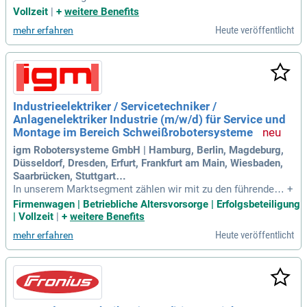
ür den Standort Dußlingen bei Tübingen als Elektrotechniker
Vollzeit
|
+
weitere Benefits
/ Mechatroniker als Inbetrieb­nehmer / Servicetechniker (m/
Heute veröffentlicht
mehr erfahren
w/d) mit elektrotechnischem Hintergrund im Bereich Schwe
ißtechnik für den Innen
Industrieelektriker / Servicetechniker /
Anlagenelektriker Industrie (m/w/d) für Service und
Montage im Bereich Schweißrobotersysteme
igm Robotersysteme GmbH | Hamburg, Berlin, Magdeburg,
Düsseldorf, Dresden, Erfurt, Frankfurt am Main, Wiesbaden,
Saarbrücken, Stuttgart…
In unserem Marktsegment zählen wir mit zu den führenden
+
euro­päi­schen Herstellern rechnergesteuerter Schweiß­robot
Firmenwagen | Betriebliche Altersvorsorge | Erfolgsbeteiligung
er­systeme.
| Vollzeit
|
+
weitere Benefits
Heute veröffentlicht
mehr erfahren