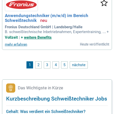
ereitung bis zur Dokumentation. Unser Angebot umfasst ein
e leistungsgerechte Bezahlung, feste Arbeitszeiten und viele
Benefits. Werde Teil unseres Teams und erlebe eine erfüllen
Anwendungstechniker (m/w/d) im Bereich
de berufliche Herausforderung!
Schweißtechnik
Fronius Deutschland GmbH | Landsberg/Halle
B. schweißtechnische Inbetriebnahmen, Expertentraining, Pr
+
oduktionsbegleitungen etc. erbringen; Erstellung von anwen
Vollzeit
|
+
weitere Benefits
dungsspezifischen Schweißparametern; Messedienst und U
Heute veröffentlicht
mehr erfahren
nterstützung bei nationalen Events; Mitwirken bei Systemko
nfigurationen bei Angebotserstellung
1
2
3
4
5
nächste
Das Wichtigste in Kürze
Kurzbeschreibung Schweißtechniker Jobs
Gehalt: Was verdient ein Schweißtechniker?