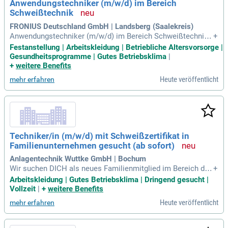
Anwendungstechniker (m/w/d) im Bereich
Schweißtechnik
FRONIUS Deutschland GmbH | Landsberg (Saalekreis)
Anwendungstechniker (m/w/d) im Bereich Schweißtechnik:
+
Am Standort Landsberg bei Halle (Saalekreis): REQ-1000869
Festanstellung | Arbeitskleidung | Betriebliche Altersvorsorge |
6. Schweißen schafft Verbindungen – zwischen Metallen, z
Gesundheitsprogramme | Gutes Betriebsklima
|
wischen Branchen und zwischen Menschen.
+
weitere Benefits
Heute veröffentlicht
mehr erfahren
Techniker/in (m/w/d) mit Schweißzertifikat in
Familienunternehmen gesucht (ab sofort)
Anlagentechnik Wuttke GmbH | Bochum
Wir suchen DICH als neues Familienmitglied im Bereich der
+
Anlagentechnik! Starte jetzt Deine Karriere mit spannenden
Arbeitskleidung | Gutes Betriebsklima | Dringend gesucht |
Projekten und abwechslungsreichen Tätigkeiten, bei denen
Vollzeit
|
+
weitere Benefits
Du eigenverantwortlich arbeitest. Bei uns erwartet Dich eine
Heute veröffentlicht
mehr erfahren
herausfordernde Tätigkeit, die Dir Freiräume für Deine Ideen
bietet. Du übernimmst eigenständig Service-, Wartungs- und
Instandhaltungsarbeiten und betreust Projekte von der Vorb