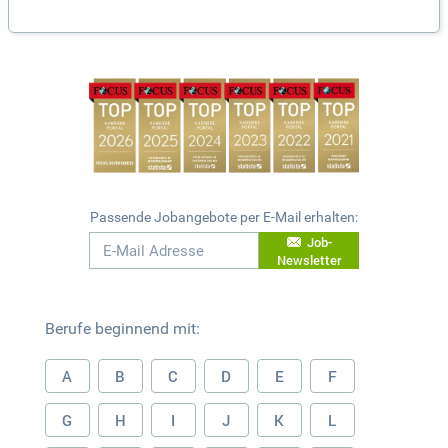
Passende Jobangebote per E-Mail erhalten:
Job-
Newsletter
Berufe beginnend mit:
A
B
C
D
E
F
G
H
I
J
K
L