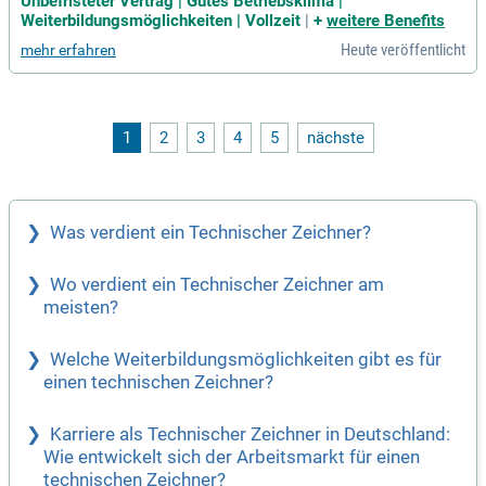
Unbefristeter Vertrag | Gutes Betriebsklima |
befristete Anstellung in einem familiären Arbeitsklima. Du
Weiterbildungsmöglichkeiten | Vollzeit
|
+
weitere Benefits
wirst spannende Projekte realisieren und kreative Lösungen
Heute veröffentlicht
mehr erfahren
entwickeln. Außerdem bieten wir dir umfangreiche Weiterbil
dungsmöglichkeiten und bis zu 30 Urlaubstage. In deinem A
rbeitsalltag erstellst du mit AutoCAD 2D/3D umfassende Ko
nstruktions- und Montagepläne sowie technische Detaillösu
ngen. Werde Teil unseres Teams und bring deine Ideen ein,
1
2
3
4
5
nächste
während du in einem modernen Umfeld arbeitest!
Was verdient ein Technischer Zeichner?
Wo verdient ein Technischer Zeichner am
meisten?
Welche Weiterbildungsmöglichkeiten gibt es für
einen technischen Zeichner?
Karriere als Technischer Zeichner in Deutschland:
Wie entwickelt sich der Arbeitsmarkt für einen
technischen Zeichner?