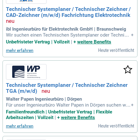
Technischer Systemplaner / Technischer Zeichner /
CAD-Zeichner (m/w/d) Fachrichtung Elektrotechnik
ibl Ingenieurbüro für Elektrotechnik GmbH | Braunschweig
Wir suchen einen Technischen Systemplaner oder Technisc
+
hen Zeichner (m/w/d) mit Schwerpunkt Elektrotechnik für H
Unbefristeter Vertrag | Vollzeit
|
+
weitere Benefits
ochbauprojekte. Zu deinen Aufgaben gehören die Erstellung
Heute veröffentlicht
mehr erfahren
von Konzept- und Entwurfsplänen sowie die Ausführungspla
nung mit Auto CAD oder DDS CAD. Idealerweise bringst du
Praxiserfahrung mit, auch Berufsanfänger sind willkommen.
Du hast sehr gute CAD-Kenntnisse und bist sicher im Umga
ng mit MS-Office. Wir bieten einen unbefristeten Arbeitsvertr
ag, ein attraktives Gehalt und hervorragende Weiterbildungs
Technischer Systemplaner / Technischer Zeichner
möglichkeiten. Werde Teil eines motivierenden Teams mit fl
TGA (m/w/d)
achen Hierarchien und einem offenen Umfeld für kreative Id
een!
Walter Papen Ingenieurbüro | Dörpen
Für unser Ingenieurbüro Walter Papen in Dörpen suchen wir
+
einen Technischen Systemplaner / Technischen Zeichner
Familienfreundlich | Unbefristeter Vertrag | Flexible
(m/w/d) mit Fachrichtung Versorgungstechnik (TGA). Ihre H
Arbeitszeiten | Vollzeit
|
+
weitere Benefits
auptaufgaben umfassen das Erstellen technischer Zeichnun
Heute veröffentlicht
mehr erfahren
gen und Berechnungen mit Plancal Nova. Wir bieten Ihnen di
e Möglichkeit, Kunden zu informieren und zu beraten sowie
Verantwortung als Leitzeichner zu übernehmen. Voraussetz