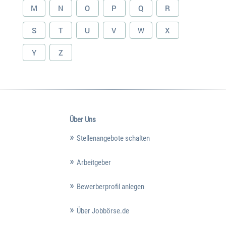
M
N
O
P
Q
R
S
T
U
V
W
X
Y
Z
Über Uns
Stellenangebote schalten
Arbeitgeber
Bewerberprofil anlegen
Über Jobbörse.de