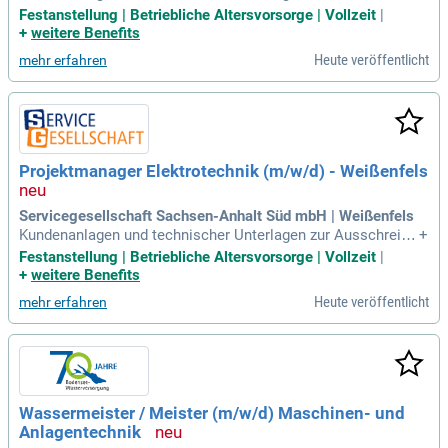
ng größerer Investitionsprojekte Maßnahmenbezogene Plan
Festanstellung | Betriebliche Altersvorsorge | Vollzeit
|
ung von Netzanschlüssen Durchführung von Marktanalysen
+
weitere Benefits
Planung und Ausbau von Kommunikationsnetzen Ihr Profil:
Heute veröffentlicht
mehr erfahren
Fachspezifische Ausbildung als Meister, Techniker
Projektmanager Elektrotechnik (m/w/d) - Weißenfels
Servicegesellschaft Sachsen-Anhalt Süd mbH | Weißenfels
Kundenanlagen und technischer Unterlagen zur Ausschreibu
+
ng größerer Investitionsprojekte Maßnahmenbezogene Plan
Festanstellung | Betriebliche Altersvorsorge | Vollzeit
|
ung von Netzanschlüssen Durchführung von Marktanalysen
+
weitere Benefits
Planung und Ausbau von Kommunikationsnetzen Ihr Profil:
Heute veröffentlicht
mehr erfahren
Fachspezifische Ausbildung als Meister, Techniker
Wassermeister / Meister (m/w/d) Maschinen- und
Anlagentechnik