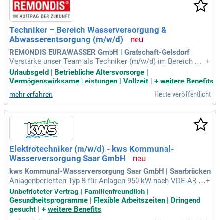
Techniker – Bereich Wasserversorgung &
Abwasserentsorgung (m/w/d)
REMONDIS EURAWASSER GmbH | Grafschaft-Gelsdorf
Verstärke unser Team als Techniker (m/w/d) im Bereich Wa
+
sserversorgung & Abwasserentsorgung an den Standorten G
Urlaubsgeld | Betriebliche Altersvorsorge |
rafschaft und Dierdorf! Du übernimmst technische Aufgaben
Vermögenswirksame Leistungen | Vollzeit
|
+
weitere Benefits
in der Wartung und Instandhaltung von Wasserver- und Abw
Heute veröffentlicht
mehr erfahren
asserentsorgungsanlagen. Selbstständig führst du Arbeiten
an Druckerhöhungsanlagen sowie Aufbereitungs- und Vertei
lungsanlagen durch. Zudem bist du für den Austausch von
Wasserzählern verantwortlich und nimmst an der Rufbereits
chaft teil. Eine technische Ausbildung oder vergleichbare Qu
alifikationen sind wünschenswert, idealerweise gepaart mit
Elektrotechniker (m/w/d) - kws Kommunal-
relevanter Berufserfahrung. Dein sicheres, freundliches Auft
Wasserversorgung Saar GmbH
reten beim Kunden und deine zuverlässige Arbeitsweise run
den dein Profil ab.
kws Kommunal-Wasserversorgung Saar GmbH | Saarbrücken
Anlagenberichten Typ B für Anlagen 950 kW nach VDE-AR-N
+
4110 Dein Profil: Abgeschlossene Techniker- oder Meistera
Unbefristeter Vertrag | Familienfreundlich |
usbildung in der Fachrichtung Elektrotechnik Erfahrung im A
Gesundheitsprogramme | Flexible Arbeitszeiten | Dringend
ufbau von Starkstromanlagen (Mittelspannungsanlagen bz
gesucht
|
+
weitere Benefits
w.