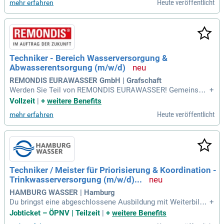
Heute veröffentlicht
mehr erfahren
Techniker - Bereich Wasserversorgung &
Abwasserentsorgung (m/w/d)
REMONDIS EURAWASSER GmbH | Grafschaft
Werden Sie Teil von REMONDIS EURAWASSER! Gemeinsam
+
gewährleisten wir mit innovativer Technik und erfahrenen Te
Vollzeit
|
+
weitere Benefits
ams die Wasserversorgung und Abwasserbeseitigung im Mi
Heute veröffentlicht
mehr erfahren
ttelrhein, Rheingau und Rhön. Bewerben Sie sich jetzt als Te
chniker (m/w/d) im Bereich Wasserversorgung & Abwasser
entsorgung!
Techniker / Meister für Priorisierung & Koordination -
Trinkwasserversorgung (m/w/d)...
HAMBURG WASSER | Hamburg
Du bringst eine abgeschlossene Ausbildung mit Weiterbildu
+
ng zum staatlich geprüften Techniker in Bautechnik (Tiefba
Jobticket – ÖPNV | Teilzeit
|
+
weitere Benefits
u) oder einer vergleichbaren Qualifikation mit. Fundierte Erfa