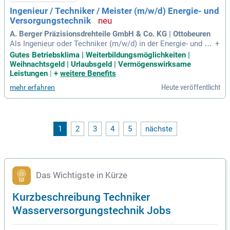
Ingenieur / Techniker / Meister (m/w/d) Energie- und
Versorgungstechnik
A. Berger Präzisionsdrehteile GmbH & Co. KG | Ottobeuren
Als Ingenieur oder Techniker (m/w/d) in der Energie- und Ve
+
rsorgungstechnik sind Sie für die Planung und Entwicklung i
Gutes Betriebsklima | Weiterbildungsmöglichkeiten |
nnovativer Anlagen verantwortlich. Ihre Aufgaben umfassen
Weihnachtsgeld | Urlaubsgeld | Vermögenswirksame
umfassende Projektplanung, Koordination der Umsetzung s
Leistungen
|
+
weitere Benefits
owie Begleitung von Neuinstallationen und Modernisierungs
Heute veröffentlicht
mehr erfahren
projekten. Sie bewerten technische Lösungen, führen Wirtsc
haftlichkeitsberechnungen durch und gestalten bedarfsgere
chte Rohrleitungssysteme. Darüber hinaus arbeiten Sie eng
mit internen Fachbereichen und externen Partnern zusamme
n, um eine termingerechte Projektabwicklung zu gewährleist
1
2
3
4
5
nächste
en. Ein abgeschlossenes Studium in Gebäudetechnik, Masc
hinenbau oder eine vergleichbare Ausbildung ist erforderlic
h. Bringen Sie Ihre Expertise in einem dynamischen Umfeld
ein und gestalten Sie die Zukunft der Energieversorgung akti
v mit!
Das Wichtigste in Kürze
Kurzbeschreibung Techniker
Wasserversorgungstechnik Jobs