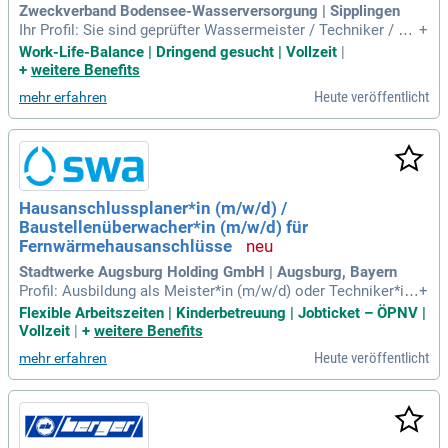
Zweckverband Bodensee-Wasserversorgung | Sipplingen
Ihr Profil: Sie sind geprüfter Wassermeister / Techniker / Me
+
ister (m/w/d) im maschinentechnischen Bereich. Sie haben
Work-Life-Balance | Dringend gesucht | Vollzeit
|
mehrjährige, einschlägige Berufserfahrung im maschinentec
+
weitere Benefits
hnischen Umfeld.
Heute veröffentlicht
mehr erfahren
Hausanschlussplaner*in (m/w/d) /
Baustellenüberwacher*in (m/w/d) für
Fernwärmehausanschlüsse
Stadtwerke Augsburg Holding GmbH | Augsburg, Bayern
Profil: Ausbildung als Meister*in (m/w/d) oder Techniker*in
+
(m/w/d) im Bereich der Versorgungstechnik oder HLS-Planu
Flexible Arbeitszeiten | Kinderbetreuung | Jobticket – ÖPNV |
ng oder eine vergleichbare Qualifikation; Berufserfahrung im
Vollzeit
|
+
weitere Benefits
vorgesehenen Tätigkeitsbereich sowie Berührungspunkte m
Heute veröffentlicht
mehr erfahren
it Tief- und Rohrbaumaßnahmen