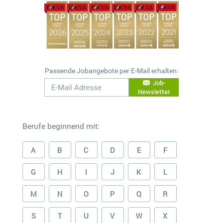
Passende Jobangebote per E-Mail erhalten:
Job-
Newsletter
Berufe beginnend mit:
A
B
C
D
E
F
G
H
I
J
K
L
M
N
O
P
Q
R
S
T
U
V
W
X