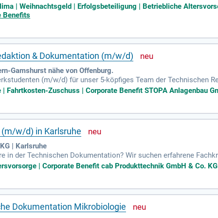
osition, in der Sie technische Dokumentation erstellen. Ihre Expe
lima | Weihnachtsgeld | Erfolgsbeteiligung | Betriebliche Altersvors
gen kommt hier großartig zur Geltung. Nutzen Sie die Möglichkeit, 
e Benefits
 Sie Teil eines motivierten Teams in einem wertschätzenden Arbeits
Dachlösungen mit!
edaktion & Dokumentation (m/w/d)
n-Gamshurst nähe von Offenburg.
erkstudenten (m/w/d) für unser 5-köpfiges Team der Technischen 
i der Erstellung und Pflege hochwertiger technischer Dokumentatio
 | Fahrtkosten-Zuschuss | Corporate Benefit STOPA Anlagenbau Gm
leitungen, Datenblättern sowie Ersatzteillisten. Außerdem helfen S
age der Dokumentation. Diese Position bietet eine wertvolle Gelegenh
ben Sie sich jetzt und werden Sie Teil unseres dynamischen Teams
(m/w/d) in Karlsruhe
KG | Karlsruhe
ere in der Technischen Dokumentation? Wir suchen erfahrene Fach
omplexe Inhalte verständlich zu kommunizieren. Du solltest sicher
tersvorsorge | Corporate Benefit cab Produkttechnik GmbH & Co. KG 
ein und fließend Deutsch sowie Englisch sprechen können. Wir biet
len Arbeitszeiten und 30 Tagen Urlaub. Zudem unterstützen wir dich
easing. Erlebe ein ergonomisches Arbeitsumfeld und werde Teil ei
che Dokumentation Mikrobiologie