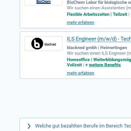
BioChem Labor für biologische 
Wir suchen einen Assistenten (m/
tellen Sie eigenständig mikrobio
Flexible Arbeitszeiten | Teilzeit
|
nden verantwortlich. Zudem kümm
mehr erfahren
ng und erfassen Prüfaufträge in 
chlossene Ausbildung als Biolog
ILS Engineer (m/w/d) - Te
blackned gmbh | Heimertingen
Wir suchen einen ILS Engineer (
on. Ihre Aufgaben umfassen die 
Homeoffice | Weiterbildungsmögli
entwickeln Arbeitspakete für te
Vollzeit
|
+
weitere Benefits
tainability durchführen. Zudem s
mehr erfahren
ation mit Kunden und Partnern ge
Welche gut bezahlten Berufe im Bereich Te