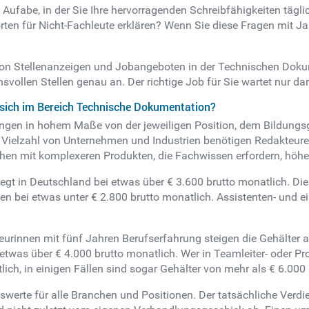
ufabe, in der Sie Ihre hervorragenden Schreibfähigkeiten tägli
en für Nicht-Fachleute erklären? Wenn Sie diese Fragen mit Ja 
 von Stellenanzeigen und Jobangeboten in der Technischen Dok
ollen Stellen genau an. Der richtige Job für Sie wartet nur dar
 sich im Bereich Technische Dokumentation?
ngen in hohem Maße von der jeweiligen Position, dem Bildungs
Vielzahl von Unternehmen und Industrien benötigen Redakteure 
en mit komplexeren Produkten, die Fachwissen erfordern, höhe
egt in Deutschland bei etwas über € 3.600 brutto monatlich. Die
 bei etwas unter € 2.800 brutto monatlich. Assistenten- und ei
rinnen mit fünf Jahren Berufserfahrung steigen die Gehälter a
 etwas über € 4.000 brutto monatlich. Wer in Teamleiter- oder Pr
lich, in einigen Fällen sind sogar Gehälter von mehr als € 6.000
swerte für alle Branchen und Positionen. Der tatsächliche Verd