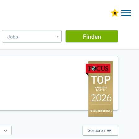
Finden
Jobs
»
e
Sortieren