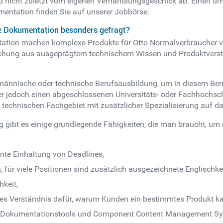
 nicht zuletzt vom eigenen Verhandlungsgeschick ab. Einen um
entation finden Sie auf unserer Jobbörse.
he Dokumentation besonders gefragt?
tation machen komplexe Produkte für Otto Normalverbraucher v
 Mischung aus ausgeprägtem technischem Wissen und Produktvers
nnische oder technische Berufsausbildung, um in diesem Beruf
ber jedoch einen abgeschlossenen Universitäts- oder Fachhochsc
 technischen Fachgebiet mit zusätzlicher Spezialisierung auf d
ibt es einige grundlegende Fähigkeiten, die man braucht, um
nte Einhaltung von Deadlines,
für viele Positionen sind zusätzlich ausgezeichnete Englischken
hkeit,
ares Verständnis dafür, warum Kunden ein bestimmtes Produkt k
von Dokumentationstools und Component Content Management Sy