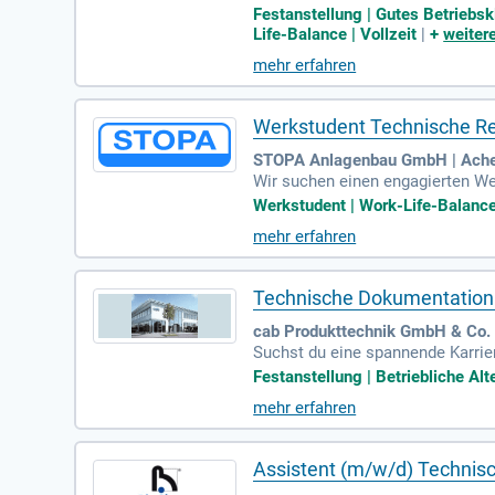
Unternehmen, erwartet Sie eine P
Festanstellung | Gutes Betriebsk
sanleitungen und Montageanleitun
Life-Balance | Vollzeit
|
+
weiter
rukturiert aufzubereiten. Werden
mehr erfahren
ten Sie die Zukunft innovativer 
Werkstudent Technische R
STOPA Anlagenbau GmbH | Acher
Wir suchen einen engagierten W
er 2023 unterstützen Sie uns be
Werkstudent | Work-Life-Balance
fen und Abrufen von Bedienungsan
mehr erfahren
ry-Portals und der digitalen Abl
hen Redaktion zu sammeln. Bewer
Technische Dokumentation 
cab Produkttechnik GmbH & Co. 
Suchst du eine spannende Karri
Verständnis und der Fähigkeit, k
Festanstellung | Betriebliche Al
ve Suite und Autodesk Inventor s
mehr erfahren
novativen Unternehmen mit flexib
heitsmanagement und Dienstradl
Assistent (m/w/d) Technis