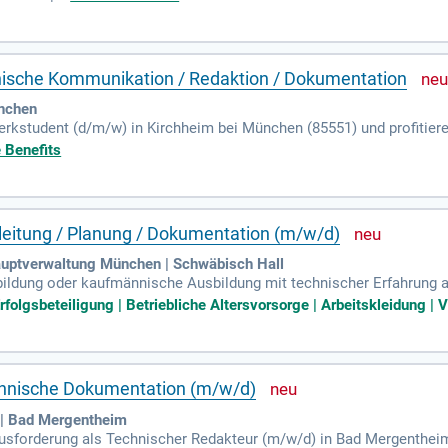
ntwickeln und optimierte Abläufe in Abstimmung mit Fachbereiche
chnischer Problemstellungen und übernehmen eine Schnittstellenfun
nstleister hinsichtlich Qualität und Termintreue gehört ebenfalls z
 entwickeln ein aussagekräftiges Qualitätsreporting.
ische Kommunikation / Redaktion / Dokumentation
nchen
rkstudent (d/m/w) in Kirchheim bei München (85551) und profitie
über technische Themen und recherchierst eigenständig. Dabei arbei
 Benefits
es Fachwissen zu sammeln. Deine Aufgabe umfasst auch die kontin
estehender Artikel. Du bereitest Kundenprojekte in anschaulichen 
e verständlich. Wenn du in technische Kommunikation oder Medienin
leitung / Planung / Dokumentation (m/w/d)
uptverwaltung München | Schwäbisch Hall
bildung oder kaufmännische Ausbildung mit technischer Erfahrung
r Leitungsbau und Fähigkeiten in Excel und Outlook bist du die ide
folgsbeteiligung | Betriebliche Altersvorsorge | Arbeitskleidung | V
erten und selbstständigen Mitarbeiter, der auch über gute Deutsch- 
von Vorteil. Wir bieten 30 Tage bezahlten Urlaub, attraktive Gehält
lich erwarten dich jährliche leistungsabhängige Boni und Sonderurl
chnische Dokumentation (m/w/d)
 | Bad Mergentheim
sforderung als Technischer Redakteur (m/w/d) in Bad Mergentheim?