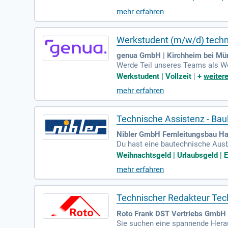
e werden praxisnahe Lösungen e
mehr erfahren
erstützen Sie bei der Klärung te
nern. Die Steuerung externer Die
eren Sie Qualitätskontrollen und
Werkstudent (m/w/d) techn
genua GmbH | Kirchheim bei Mü
Werde Teil unseres Teams als We
erfasst und pflegst Blogartikel 
Werkstudent | Vollzeit
|
+
weitere
eitenden zusammen, um relevant
mehr erfahren
Base sowie die Aktualisierung b
lärst komplexe technische Inhalt
ne Bewerbung!
Technische Assistenz - Bau
Nibler GmbH Fernleitungsbau Ha
Du hast eine bautechnische Aus
n Berufserfahrung im Tiefbau ode
Weihnachtsgeld | Urlaubsgeld | Er
einen teamorientierten, strukturi
mehr erfahren
n Führerschein der Klasse B ist 
chtsgeld und Urlaubsgeld. Zusätz
Technischer Redakteur Te
Roto Frank DST Vertriebs GmbH
Sie suchen eine spannende Herau