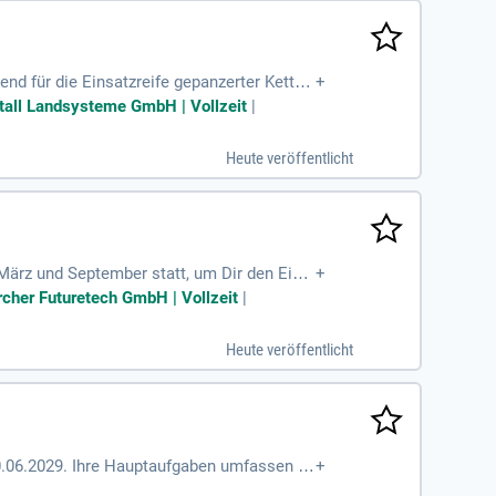
nd für die Einsatzreife gepanzerter Ketten
+
kumentation (IETD) nach ASD S1000D/S2000
metall Landsysteme GmbH | Vollzeit
|
urch qualitativ hochwertige Maßnahmen ste
ente und Technische Anweisungen. Ein tech
Heute veröffentlicht
ualität.
März und September statt, um Dir den Eins
+
eilung. Mit einer monatlichen Vergütung vo
rcher Futuretech GmbH | Vollzeit
|
udem profitierst Du von 2 Urlaubstagen pro
 vielfältigen Sportangeboten und exklusiv
Heute veröffentlicht
0.06.2029. Ihre Hauptaufgaben umfassen di
+
ikation von Verbesserungspotenzialen. Si