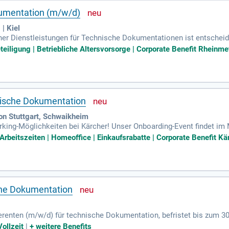
umentation (m/w/d)
| Kiel
er Dienstleistungen für Technische Dokumentationen ist entscheide
asst die Entwicklung interaktiver elektronischer Technischer Do
beteiligung | Betriebliche Altersvorsorge | Corporate Benefit Rhein
ngen präzise und spezifizieren Unterauftragnehmer-Leistungen. D
mentation sicher. Zudem erstellen wir umfassende Richtliniendokum
 militärischen Sektor sind von Vorteil und gewährleisten höchste Q
nische Dokumentation
on Stuttgart, Schwaikheim
ing-Möglichkeiten bei Kärcher! Unser Onboarding-Event findet im 
 umfassende Einarbeitung sowie individuelle Betreuung in Deiner Abt
Arbeitszeiten | Homeoffice | Einkaufsrabatte | Corporate Benefit Kä
 35-Stunden-Woche bieten wir Dir einen attraktiven Arbeitsrahmen. Z
nzuschuss. Erlebe unser „way-of-WOW“ mit Gleitzeit, Home-Office,
 sowie Corporate Benefits!
che Dokumentation
erenten (m/w/d) für technische Dokumentation, befristet bis zum 3
 von Prozessen in der technischen Dokumentation sowie die Identif
Vollzeit
|
+
weitere Benefits