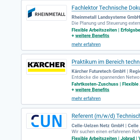
Fachlektor Technische Dok
Rheinmetall Landsysteme GmbH 
Die Planung und Steuerung extern
fahrzeuge. Unsere Expertise umf
Flexible Arbeitszeiten | Erfolgs
M. Wir bewerten Kundenanforderu
+
weitere Benefits
llen wir die Effizienz der Doku
mehr erfahren
nisches Studium und Erfahrung im
Praktikum im Bereich tech
Kärcher Futuretech GmbH | Regi
Entdecke die spannenden Network
tieg zu erleichtern. Genieß eine
Fahrtkosten-Zuschuss | Flexible 
n 2.120 Euro und einer flexiblen
+
weitere Benefits
Monat und einem ÖPNV-Fahrtkoste
mehr erfahren
en Rabatten auf unsere Produkte
Referent (m/w/d) Technis
Celle-Uelzen Netz GmbH | Celle
Wir suchen einen erfahrenen Ref
e Analyse und Weiterentwicklung
Flexible Arbeitszeiten | Jobrad | 