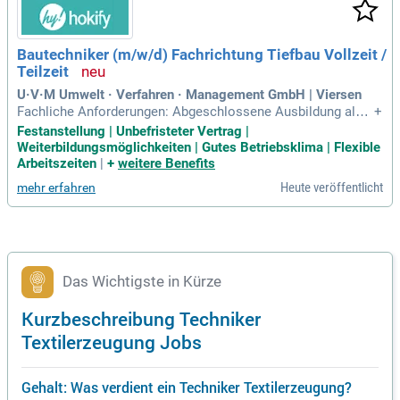
Bautechniker (m/w/d) Fachrichtung Tiefbau Vollzeit /
Teilzeit
U·V·M Umwelt · Verfahren · Management GmbH | Viersen
Fachliche Anforderungen: Abgeschlossene Ausbildung als B
+
autechniker (m/w/d); gute Kenntnisse in Auto CAD, Civil 3D,
Festanstellung | Unbefristeter Vertrag |
MS-Office und sonstiger fachspezifischer Software.
Weiterbildungsmöglichkeiten | Gutes Betriebsklima | Flexible
Arbeitszeiten
|
+
weitere Benefits
Heute veröffentlicht
mehr erfahren
Das Wichtigste in Kürze
Kurzbeschreibung Techniker
Textilerzeugung Jobs
Gehalt: Was verdient ein Techniker Textilerzeugung?