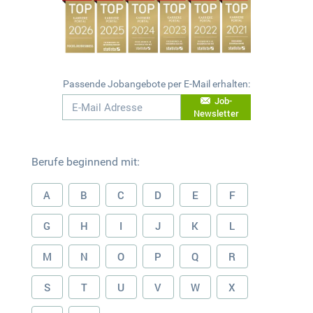
Passende Jobangebote per E-Mail erhalten:
Job-
Newsletter
Berufe beginnend mit:
A
B
C
D
E
F
G
H
I
J
K
L
M
N
O
P
Q
R
S
T
U
V
W
X