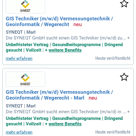
GIS Techniker (m/w/d) Vermessungstechnik /
Geoinformatik / Wegerecht
SYNEQT | Marl
Die SYNEQT GmbH sucht einen GIS Techniker (m/w/d) zur
+
Verstärkung ihres Teams in Vermessungstechnik, Geoinfor
Unbefristeter Vertrag | Gesundheitsprogramme | Dringend
matik und Wegerecht. Das Unternehmen, eine Tochtergesell
gesucht | Vollzeit
|
+
weitere Benefits
schaft von Evonik Industries AG, bietet essentielle Services
Heute veröffentlicht
mehr erfahren
für die Prozessindustrie in Marl und Wesseling. Mit einem U
msatz von 1,8 Milliarden Euro und circa 3.500 Mitarbeitern i
st SYNEQT ein entscheidender Partner für die Industrie. Zu I
hren Aufgaben gehört die Bearbeitung von Anfragen sowie d
ie Erteilung von Planauskünften im Bereich Fernleitungen. Z
udem erstellen Sie Stellungnahmen und Kreuzungsverträge,
GIS Techniker (m/w/d) Vermessungstechnik /
um einen reibungslosen Betrieb zu gewährleisten. Bewerben
Geoinformatik / Wegerecht - Marl
Sie sich jetzt und werden Sie Teil eines innovativen Unterne
hmens!
SYNEQT | Marl
Die SYNEQT GmbH sucht einen GIS Techniker (m/w/d) in M
+
arl zur Verstärkung ihres Teams. Bewerber sollten eine Aus
Unbefristeter Vertrag | Gesundheitsprogramme | Dringend
bildung in Vermessungstechnik oder Geoinformatik haben u
gesucht | Vollzeit
|
+
weitere Benefits
nd Erfahrung im Infrastrukturbereich mitbringen. Zu den Auf
Heute veröffentlicht
mehr erfahren
gaben gehören die Bearbeitung von Planauskünften, Verhan