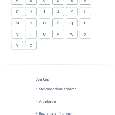
A
B
C
D
E
F
G
H
I
J
K
L
M
N
O
P
Q
R
S
T
U
V
W
X
Y
Z
Über Uns
Stellenangebote schalten
Arbeitgeber
Bewerberprofil anlegen