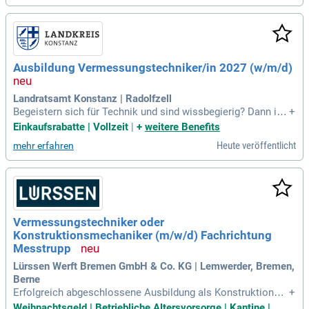
dlungen um Leitungsrechte sowie die Dokumentation von G
rundstücksdaten. Der Umgang mit Geoinformationssystem
en und vertraglichen Regelungen ist Voraussetzung. Ein stru
kturiertes, eigenverantwortliches Arbeiten wird erwartet. Pro
fitieren Sie von einer unbefristeten Anstellung in einem wac
Ausbildung Vermessungstechniker/in 2027 (w/m/d)
hsenden Unternehmen und gestalten Sie die Zukunft der Infr
astruktur mit!
Landratsamt Konstanz | Radolfzell
Begeistern sich für Technik und sind wissbegierig? Dann ist
+
eine Ausbildung als Vermessungstechniker/in beim Landrat
Einkaufsrabatte | Vollzeit
|
+
weitere Benefits
samt Konstanz die Chance auf Ihren Traumjob. Bewerben Si
Heute veröffentlicht
mehr erfahren
e sich bis zum 18. Oktober 2026 für den Ausbildungsstart a
m 1.
Vermessungstechniker oder
Konstruktionsmechaniker (m/w/d) Fachrichtung
Messtrupp
Lürssen Werft Bremen GmbH & Co. KG | Lemwerder, Bremen,
Berne
Erfolgreich abgeschlossene Ausbildung als Konstruktionsm
+
echaniker oder Vermessungstechniker; Mehrjährige Berufse
Weihnachtsgeld | Betriebliche Altersvorsorge | Kantine |