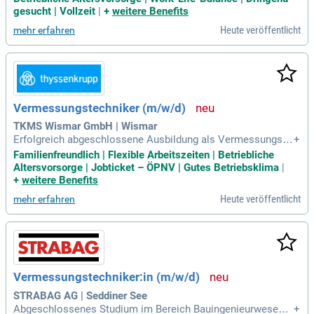
n; Sie arbeiten gerne im Team und überzeugen durch überdur
gesucht | Vollzeit
|
+
weitere Benefits
chschnittliches Engagement, Kommunikationsstärke sowie
Heute veröffentlicht
mehr erfahren
sicheres Auftreten; Sicherer
Vermessungstechniker (m/w/d)
TKMS Wismar GmbH | Wismar
Erfolgreich abgeschlossene Ausbildung als Vermessungste
+
chniker:in oder in einer vergleichbaren Fachrichtung beziehu
Familienfreundlich | Flexible Arbeitszeiten | Betriebliche
ngsweise mindestens fünf Jahre Erfahrung in der Vermessu
Altersvorsorge | Jobticket – ÖPNV | Gutes Betriebsklima
|
ng; Sicherer Umgang mit gängigen Vermessungssystemen
+
weitere Benefits
(z. B.
Heute veröffentlicht
mehr erfahren
Vermessungstechniker:in (m/w/d)
STRABAG AG | Seddiner See
Abgeschlossenes Studium im Bereich Bauingenieurwesen/
+