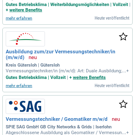
Vermessungsingenieurwesen oder eine vergleichbare Ausbi
Gutes Betriebsklima | Weiterbildungsmöglichkeiten | Vollzeit
|
ldung zum:zur Vermessungstechniker:in; Kenntnisse in MS-
+
weitere Benefits
Office und versierter Umgang mit Abrechnungs- und Kalkulat
Heute veröffentlicht
mehr erfahren
ionsprogrammen (RIB iTWO, ISL-Kocher
Ausbildung zum/zur Vermessungstechniker/in
(m/w/d)
Kreis Gütersloh | Gütersloh
Vermessungstechniker/in (m/w/d): Art: Duale Ausbildung; B
+
eginn: 01.09.2027; Dauer: 3 Jahre; Bezahlung: Ca. 1.410€ (Ta
Gutes Betriebsklima | Vollzeit
|
+
weitere Benefits
rifbeschäftigungsverhältnis) und 1.555€ (Beamtenverhältnis)
Heute veröffentlicht
mehr erfahren
brutto monatlich.
Vermessungstechniker / Geomatiker m/w/d
SPIE SAG GmbH GB City Networks & Grids | Iserlohn
Abgeschlossene Ausbildung als Geomatiker / Vermessung
+