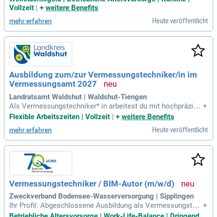
rfahrung in der maritimen Branche; Ein hohes Maß an Leistu
Vollzeit
|
+
weitere Benefits
ngsbereitschaft (Schichtarbeit), Belastbarkeit und Flexibilitä
Heute veröffentlicht
mehr erfahren
t; Engagiertes, systematisches
Ausbildung zum/zur Vermessungstechniker/in im
Vermessungsamt 2027
Landratsamt Waldshut | Waldshut-Tiengen
Als Vermessungstechniker* in arbeitest du mit hochpräzise
+
n Messgeräten und moderner Software, um Grundstücke, Ge
Flexible Arbeitszeiten | Vollzeit
|
+
weitere Benefits
bäude, Straßen und Landschaften im Landkreis Waldshut zu
Heute veröffentlicht
mehr erfahren
vermessen. Dabei bist du sowohl draußen in der Natur als a
uch im Büro tätig.
Vermessungstechniker / BIM-Autor (m/w/d)
Zweckverband Bodensee-Wasserversorgung | Sipplingen
Ihr Profil: Abgeschlossene Ausbildung als Vermessungstec
+
hniker / Geomatiker (m/w/d) oder vergleichbare Qualifikatio
Betriebliche Altersvorsorge | Work-Life-Balance | Dringend