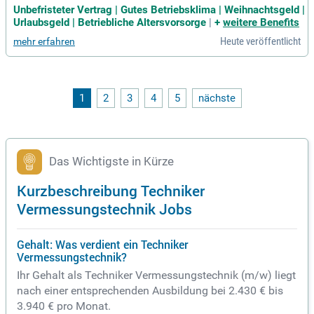
stechniker m/w/d oder ein vergleichbares Studium im Berei
Unbefristeter Vertrag | Gutes Betriebsklima | Weihnachtsgeld |
ch der Vermessungstechnik (z.B. als Geoinformatiker / Ver
Urlaubsgeld | Betriebliche Altersvorsorge
|
+
weitere Benefits
messungsingenieur m/w/d); Berufserfahrene sowie motivier
Heute veröffentlicht
mehr erfahren
te Berufseinsteiger m/w/d mit
1
2
3
4
5
nächste
Das Wichtigste in Kürze
Kurzbeschreibung Techniker
Vermessungstechnik Jobs
Gehalt: Was verdient ein Techniker
Vermessungstechnik?
Ihr Gehalt als Techniker Vermessungstechnik (m/w) liegt
nach einer entsprechenden Ausbildung bei 2.430 € bis
3.940 € pro Monat.