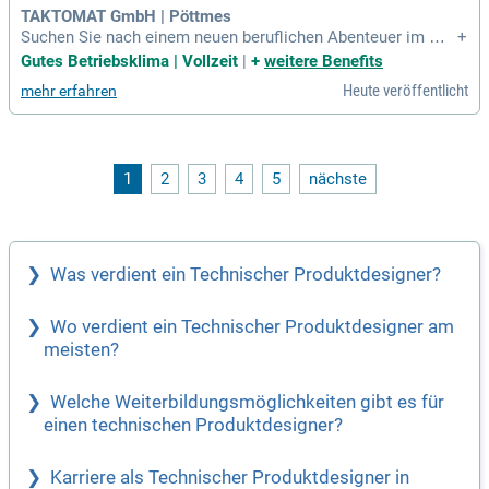
e in der Maschinen-Technologie mit über 50 Jahren Erfahrun
TAKTOMAT GmbH | Pöttmes
g und setze Trends in der Branche!
Suchen Sie nach einem neuen beruflichen Abenteuer im Ma
+
schinenbau? Wir suchen einen Technischen Produktdesigne
Gutes Betriebsklima | Vollzeit
|
+
weitere Benefits
r mit Erfahrung im Sondermaschinenbau und Schaltgetriebe
Heute veröffentlicht
mehr erfahren
bau. Ihre Fähigkeiten in CAD-Systemen wie Autodesk Invent
or sowie Ihre Kenntnisse in MS Office werden bei uns gesch
ätzt. Zu Ihren Aufgaben gehören die Erstellung von Konstruk
tionszeichnungen, technische Dokumentation und die Pfleg
e unseres ERP-Systems. Teamarbeit, Flexibilität und eine zie
1
2
3
4
5
nächste
lorientierte Arbeitsweise sind für uns essenziell. Gestalten
Sie mit uns gemeinsam die Zukunft – bewerben Sie sich no
ch heute!
Was verdient ein Technischer Produktdesigner?
Wo verdient ein Technischer Produktdesigner am
meisten?
Welche Weiterbildungsmöglichkeiten gibt es für
einen technischen Produktdesigner?
Karriere als Technischer Produktdesigner in