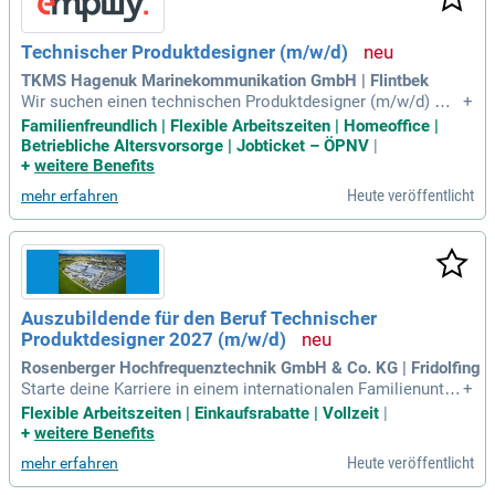
Technischer Produktdesigner (m/w/d)
TKMS Hagenuk Marinekommunikation GmbH | Flintbek
Wir suchen einen technischen Produktdesigner (m/w/d) mit
+
abgeschlossener Berufsausbildung oder vergleichbarer Qual
Familienfreundlich | Flexible Arbeitszeiten | Homeoffice |
ifikation. Berufseinsteiger sind herzlich willkommen! Fundie
Betriebliche Altersvorsorge | Jobticket – ÖPNV
|
rte CAD-Kenntnisse, idealerweise mit Autodesk Inventor, sin
+
weitere Benefits
d Voraussetzung. Kenntnisse in normgerechter Zeichnungs
Heute veröffentlicht
mehr erfahren
erstellung und Erfahrung mit PLM- und ERP-Systemen, wie V
ault Professional und SAP S/4HANA, sind von Vorteil. Die F
ähigkeit, technische Dokumente auch in Englisch zu erstelle
n, sowie gute MS-Office-Kenntnisse sind notwendig. Wir biet
en optimale Rahmenbedingungen, einschließlich eines Welc
omedays und Onboardingprogramms, um den Einstieg zu erl
Auszubildende für den Beruf Technischer
eichtern. Bewerben Sie sich jetzt und werden Sie Teil unsere
Produktdesigner 2027 (m/w/d)
s innovativen Teams!
Rosenberger Hochfrequenztechnik GmbH & Co. KG | Fridolfing
Starte deine Karriere in einem internationalen Familienunter
+
nehmen mit einer strukturierten Ausbildung über 3,5 Jahre.
Flexible Arbeitszeiten | Einkaufsrabatte | Vollzeit
|
Du erstellst technische Dokumentationen und sammelst pr
+
weitere Benefits
aktische Erfahrungen in Entwicklungs- und Konstruktionsab
Heute veröffentlicht
mehr erfahren
teilungen. Voraussetzungen sind ein guter mittlerer Schulab
schluss oder (Fach-) Hochschulreife sowie Kreativität in tec