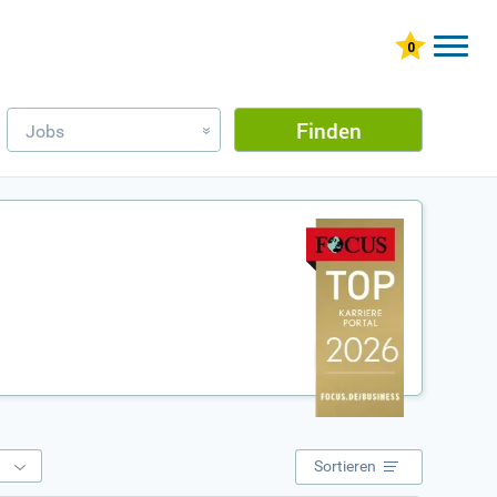
Finden
Jobs
»
e
Sortieren