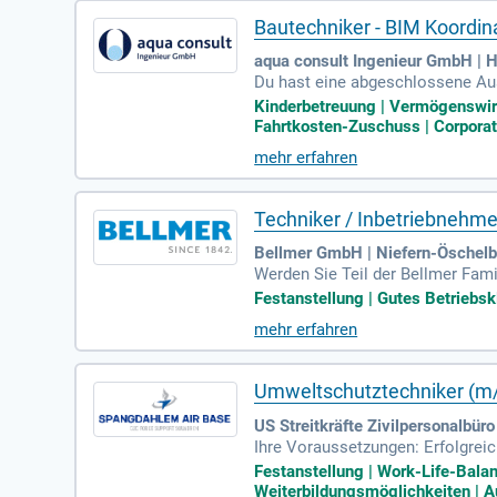
Bautechniker - BIM Koordin
aqua consult Ingenieur GmbH | 
Du hast eine abgeschlossene Ausb
niker:in.
Kinderbetreuung | Vermögenswirk
Fahrtkosten-Zuschuss | Corporat
mehr erfahren
Techniker / Inbetriebnehm
Bellmer GmbH | Niefern-Öschel
Werden Sie Teil der Bellmer Fam
r 180 Jahren Erfahrung in der Bi
Festanstellung | Gutes Betriebsk
aktiv an innovativen Lösungen zu
mehr erfahren
ge Produkte in der Papier- und S
ern in zehn Ländern. Gestalten 
Sie sich jetzt!
Umweltschutztechniker (m
US Streitkräfte Zivilpersonalbür
Ihre Voraussetzungen: Erfolgrei
Klasse B; Gelegentliche Dienstr
Festanstellung | Work-Life-Balan
Weiterbildungsmöglichkeiten | A