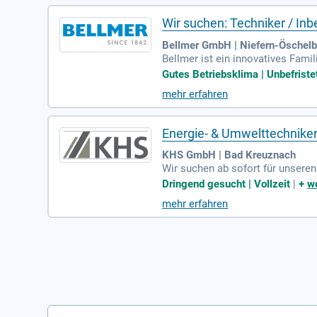
Wir suchen: Techniker / I
Bellmer GmbH | Niefern-Öschel
Bellmer ist ein innovatives Fam
t. Mit über 900 Mitarbeitern in 
Gutes Betriebsklima | Unbefriste
ology bietet effiziente Lösunge
mehr erfahren
ktuell suchen wir einen Technik
elbronn. In dieser Rolle unterst
seres engagierten Teams und ges
Energie- & Umwelttechniker
KHS GmbH | Bad Kreuznach
Wir suchen ab sofort für unsere
Bei KHS arbeiten Sie in einer z
Dringend gesucht | Vollzeit
|
+
we
mehr erfahren