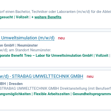
rf einen Bachelor, Techniker oder Laboranten (m/w/d) für die Abt
 Physik oder Umweltschutz. Unser Unternehmen steht für Sicherheit
gesucht | Vollzeit
|
+
weitere Benefits
s 24 Nationen arbeiten an der Dekarbonisierung und der Entwicklung
enthersteller gestalten wir aktiv eine klimaneutrale Zukunft. Bewerb
Sie Teil dieser Transformation!
 Umweltsimulation (m/w/d)
ion GmbH | Neumünster
m/w/d); am Standort Neumünster.
rporate Benefit Treo – Labor für Umweltsimulation GmbH | Vollzeit
 (m/w/d) - STRABAG UMWELTTECHNIK GMBH
H | Dresden
) STRABAG UMWELTTECHNIK GMBH Direktanstellung (mit Berufserfa
erben Was für uns zählt Abgeschlossenes Studium der Fachrichtung
ungsmöglichkeiten | Flexible Arbeitszeiten | Gesundheitsprogramme