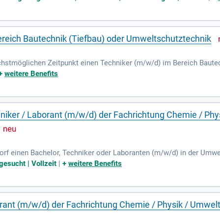
ereich Bautechnik (Tiefbau) oder Umweltschutztechnik
hstmöglichen Zeitpunkt einen Techniker (m/w/d) im Bereich Baute
arbsen“ (SEG). Diese unbefristete Stelle in der Entgeltgruppe 9a 
+
weitere Benefits
en in Abwasserpumpwerken. Zu den Aufgaben gehören auch die Pl
tlichkeitsüberprüfungen. Eine abgeschlossene Weiterbildung als sta
rlaubnis der Klasse B notwendig. Bewerber sollten Deutsch auf dem 
hniker / Laborant (m/w/d) der Fachrichtung Chemie / Phy
rf einen Bachelor, Techniker oder Laboranten (m/w/d) in der Umwelt
ndten Bereichen liegen. In unserem Unternehmen erwarten Sie ein si
gesucht | Vollzeit
|
+
weitere Benefits
beitenden aus 24 Nationen arbeiten wir an der Dekarbonisierung d
erialien und gestalten die klimaneutrale Zukunft aktiv mit. Bewerben
orant (m/w/d) der Fachrichtung Chemie / Physik / Umwelt