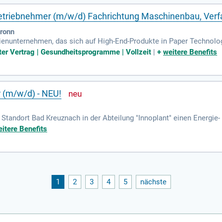
nbetriebnehmer (m/w/d) Fachrichtung Maschinenbau, Verf
bronn
ilienunternehmen, das sich auf High-End-Produkte in Paper Technolo
zehn Ländern fördern wir vielfältige Perspektiven und multikulturel
ter Vertrag | Gesundheitsprogramme | Vollzeit
|
+
weitere Benefits
n zur Trennung von Flüssigkeiten und Feststoffen, mit einem stark
er / Inbetriebnehmer (m/w/d) zur Verstärkung unseres sympathisc
ützen Sie weltweit Projekte in der Abwasserreinigung und arbeiten a
talten Sie die Zukunft der Trenntechnologie mit!
 (m/w/d) - NEU!
n Standort Bad Kreuznach in der Abteilung "Innoplant" einen Energ
ukunftsträchtigen Wachstumsbranche.
itere Benefits
1
2
3
4
5
nächste