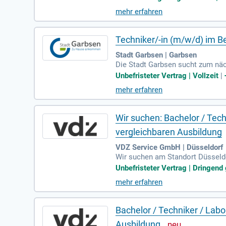
mehr erfahren
Techniker/-in (m/w/d) im B
Stadt Garbsen | Garbsen
Die Stadt Garbsen sucht zum näc
genbetrieb „Stadtentwässerung G
Unbefristeter Vertrag | Vollzeit
|
aratur- und Sanierungsmaßnahm
mehr erfahren
men im Kanalnetz sowie Wirtschaf
h. Zudem ist eine gültige Fahre
Wir suchen: Bachelor / Tec
vergleichbaren Ausbildung
VDZ Service GmbH | Düsseldorf
Wir suchen am Standort Düsseldo
Physik, Umweltschutz oder verwa
Unbefristeter Vertrag | Dringend 
Miteinander. Mit über 200 Mitar
mehr erfahren
rschen wir an CO₂-effizienten Mat
htigen Transformation!
Bachelor / Techniker / Lab
Ausbildung