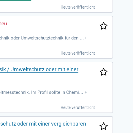
Heute veröffentlicht
chnik oder Umweltschutztechnik für den Ei
+
TVöD-VKA umfasst die Durchführung von Rep
anung und Abrechnung von Tiefbaumaßnah
Heute veröffentlicht
atlich geprüfter Techniker ist erforderlic
Niveau C2 beherrschen.
sik / Umweltschutz oder mit einer
messtechnik. Ihr Profil sollte in Chemie,
+
cherer Arbeitsplatz und ein respektvolles
er Zement- und Betonbranche. Gemeinsam fo
Heute veröffentlicht
 Sie sich jetzt und werden Teil dieser wic
schutz oder mit einer vergleichbaren