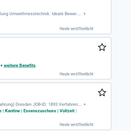
eilung Umweltmesstechnik. Ideale Bewerber
+
, klare Strukturen und respektvolles Mitei
 CO₂-effizienter Zemente. Als Gemeinschaf
Heute veröffentlicht
en Sie sich jetzt für eine unbefristete Vol
|
+
weitere Benefits
Heute veröffentlicht
hrung) Dresden JOB-ID: 1893 Verfahrenst
+
 Verfahrenstechnik, Thermodynamik
 | Kantine | Essenszuschuss | Vollzeit
|
Heute veröffentlicht