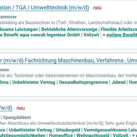
ation / TGA / Umwelttechnik (m/w/d)
Hannover
ildung als Bauzeichner:in (Tief-, Straßen-, Landschaftsbau) oder ei
same Leistungen | Betriebliche Altersvorsorge | Flexible Arbeitsz
e Benefit aqua consult Ingenieur GmbH | Vollzeit
|
+
weitere Benefi
er (m/w/d) Fachrichtung Maschinenbau, Verfahrens-, Um
bronn
ilie als Techniker oder Inbetriebnehmer im Maschinenbau, der Verf
oökonomie und 17 Standorten weltweit, darunter Deutschland und Eur
lima | Unbefristeter Vertrag | Gesundheitsprogramme | Jobrad | Hom
 arbeiten. Gegründet von Carl Bellmer im Jahr 1842, setzen wir auf p
epariertechnologie. Unser Familienunternehmen fördert multikultur
Sie mit uns die Zukunft der Bioökonomie und profitieren Sie von e
/w/d)
o | Spangdahlem
cher Abschluss als Umweltschutztechniker (m/w/d); Sehr gute Engli
eisen außerhalb des Standortes Spangdahlem im In- und Ausland erfo
ce | Unbefristeter Vertrag | Urlaubsgeld | Vermögenswirksame Leist
ufstiegsmöglichkeiten | Homeoffice | Weihnachtsgeld | Vollzeit
|
+