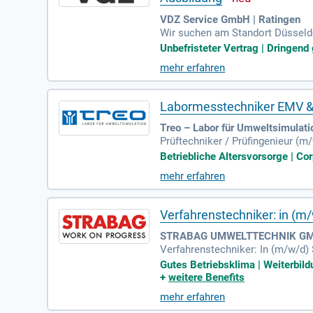
VDZ Service GmbH | Ratingen
Wir suchen am Standort Düsseldo
haben eine Ausbildung in Chemie,
Unbefristeter Vertrag | Dringend 
nander. Über 200 Mitarbeiter au
mehr erfahren
tsorganisation der deutschen Zem
lzeitstelle ab sofort und werden 
Labormesstechniker EMV &
Treo – Labor für Umweltsimulat
Prüftechniker / Prüfingenieur (
Betriebliche Altersvorsorge | Co
mehr erfahren
Verfahrenstechniker: in
STRABAG UMWELTTECHNIK GMB
Verfahrenstechniker: In (m/w/d
echniker: In (m/w/d) Jetzt bew
Gutes Betriebsklima | Weiterbild
+
weitere Benefits
mehr erfahren