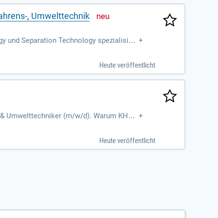
ahrens-, Umwelttechnik
gy und Separation Technology spezialisier
+
le Zusammenarbeit. Unsere Separation Techn
en Fokus auf Umwelt- und Gewässerschutz. A
Heute veröffentlicht
hen Prozessteams am Standort Niefern-Ösch
n technischen Lösungen. Werden Sie Teil un
ie- & Umwelttechniker (m/w/d). Warum KHS?
+
Heute veröffentlicht