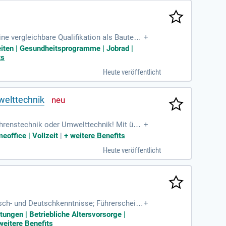
ne vergleichbare Qualifikation als Bautech
+
eiten | Gesundheitsprogramme | Jobrad |
ts
Heute veröffentlicht
welttechnik
ahrenstechnik oder Umwelttechnik! Mit übe
+
opa, bietet Bellmer Ihnen die Möglichkeit,
eoffice | Vollzeit
|
+
weitere Benefits
ersönliche, flexible Ansätze und erstklassi
Heute veröffentlicht
elle Zusammenarbeit mit über 900 Mitarbeit
inem dynamischen Arbeitsumfeld! Bewerben
sch- und Deutschkenntnisse; Führerschein
+
rderlich.
ungen | Betriebliche Altersvorsorge |
weitere Benefits