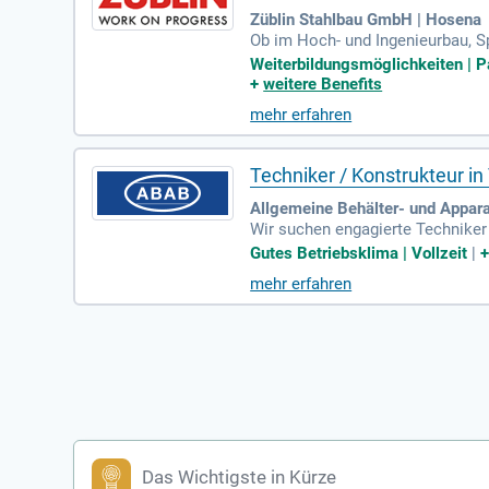
Züblin Stahlbau GmbH | Hosena
Ob im Hoch- und Ingenieurbau, Sp
r, um der innovativste und nach
Weiterbildungsmöglichkeiten | Pa
+
weitere Benefits
mehr erfahren
Techniker / Konstrukteur in
Allgemeine Behälter- und Appar
Wir suchen engagierte Techniker
eichnungen mit AutoCAD, die Pla
Gutes Betriebsklima | Vollzeit
|
udium sowie mehrjährige Berufse
mehr erfahren
ches Gehalt. Genießen Sie 30 Tag
uf Ihre aussagekräftigen Bewerb
Das Wichtigste in Kürze