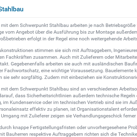
Stahlbau
mit dem Schwerpunkt Stahlbau arbeiten je nach Betriebsgröße fe
räge vom Angebot über die Ausführung bis zur Montage außerdem 
 Großbetrieben erfolgt in der Regel eine noch weitergehende Arbe
onstruktionen stimmen sie sich mit Auftraggebern, Ingenieure
ten Fachkräften zusammen. Auch mit Zulieferern oder Mitarbeite
kt. Gegebenenfalls arbeiten sie auch mit ausländischen Bauf
r Fachwortschatz, eine wichtige Voraussetzung. Bauelemente ko
sie sehr sorgfältig. Zudem mit einbeziehen sie Konstruktionsric
it dem Schwerpunkt Stahlbau sind an verschiedenen Arbeitsorten 
darauf, dass Sicherheitsrichtlinien außerdem technische Regeln e
g, im Kundenservice oder im technischen Vertrieb sind sie im A
sonaleinsatz effektiv zu planen, ist Organisationstalent erforde
 Umgang mit Zulieferer zeigen sie Verhandlungsgeschick ferner 
rch knappe Fertigstellungsfristen oder unvorhergesehene Proble
Bauherren respektive Auftraggebern richten sich die Techniker/