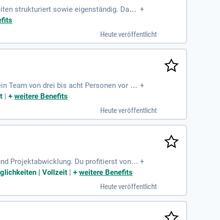
iten strukturiert sowie eigenständig. Dabei
+
ichern. Verhandlungssichere Deutschkenntn
fits
unbefristeten Arbeitsvertrag in einem zuk
Heute veröffentlicht
em profitieren Sie von einem modernen Arb
bildungsmöglichkeiten unterstützen Ihre fach
ein Team von drei bis acht Personen vor Or
+
alien und Werkzeugen sicher und überwachen
t
|
+
weitere Benefits
elle, Produktion und Konstruktion aktiv. Ih
Heute veröffentlicht
 Voraussetzung ist eine abgeschlossene te
d Projektabwicklung. Du profitierst von ei
+
he Hierarchien und schnelle Entscheidungs
ichkeiten | Vollzeit
|
+
weitere Benefits
 modernen Arbeitsplatz mit höhenverstellba
Heute veröffentlicht
Urlaubs- und Weihnachtsgeld sowie Weiterbi
Freitag – alles geht auf uns!