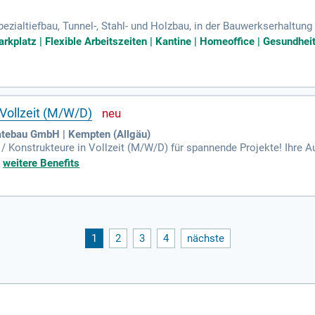
ezialtiefbau, Tunnel-, Stahl- und Holzbau, in der Bauwerkserhaltun
haltigste Bautechnologiekonzern Europas zu werden.
rkplatz | Flexible Arbeitszeiten | Kantine | Homeoffice | Gesundh
 Vollzeit (M/W/D)
atebau GmbH | Kempten (Allgäu)
 / Konstrukteure in Vollzeit (M/W/D) für spannende Projekte! Ihre 
nung von Montagen und die Dokumentation. Sie bringen eine abges
+
weitere Benefits
rfahrung mit. Wir bieten Ihnen ein angenehmes Arbeitsklima, abwec
e Urlaub und flexible Arbeitszeiten (40 Stunden, 4,5 Tage/Woche). 
ungsunterlagen!
1
2
3
4
nächste