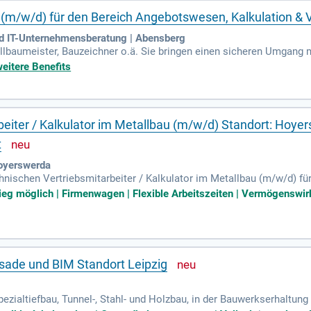
 (m/w/d) für den Bereich Angebotswesen, Kalkulation & V
d IT-Unternehmensberatung | Abensberg
allbaumeister, Bauzeichner o.ä. Sie bringen einen sicheren Umgang 
weitere Benefits
eiter / Kalkulator im Metallbau (m/w/d) Standort: Hoyer
t
oyerswerda
hnischen Vertriebsmitarbeiter / Kalkulator im Metallbau (m/w/d) f
 ist unbefristet und bietet eine spannende Vor-Ort-Tätigkeit. Wenn
tieg möglich | Firmenwagen | Flexible Arbeitszeiten | Vermögenswir
 Sie bei uns richtig. Seit über 30 Jahren sind wir in der Region ve
Quereinsteiger sind herzlich willkommen, solange Leidenschaft un
e Karriere in einem innovativen Metallbauunternehmen!
ssade und BIM Standort Leipzig
ezialtiefbau, Tunnel-, Stahl- und Holzbau, in der Bauwerkserhaltun