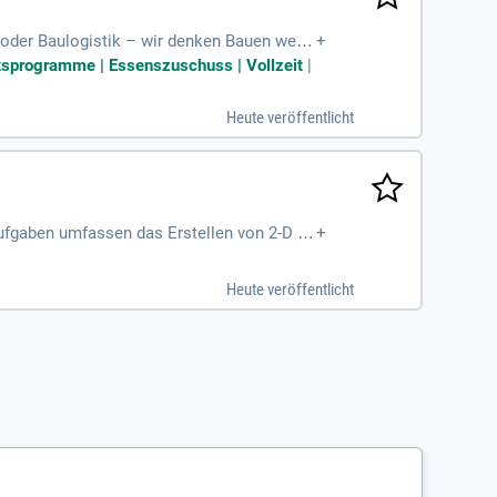
g oder Baulogistik – wir denken Bauen weite
+
eitsprogramme | Essenszuschuss | Vollzeit
|
Heute veröffentlicht
Aufgaben umfassen das Erstellen von 2-D Z
+
chlossene Ausbildung oder ein Ingenieurst
hslungsreiche Aufgaben und ein übertarifli
Heute veröffentlicht
Wenn Sie Interesse haben, freuen wir uns a