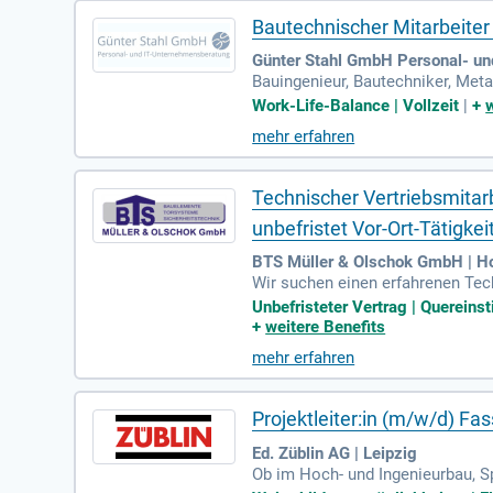
Bautechnischer Mitarbeiter
Günter Stahl GmbH Personal- un
Bauingenieur, Bautechniker, Met
wirtschaftliches Denken mit.
Work-Life-Balance | Vollzeit
|
+
mehr erfahren
Technischer Vertriebsmitarb
unbefristet Vor-Ort-Tätigkei
BTS Müller & Olschok GmbH | H
Wir suchen einen erfahrenen Tec
oyerswerda. Diese Vollzeitstelle
Unbefristeter Vertrag | Quereins
erischem Handeln verbinden, sind
+
weitere Benefits
en in einem dynamischen Team. 
mehr erfahren
e sich jetzt und starten Sie Ihr
Projektleiter:in (m/w/d) Fa
Ed. Züblin AG | Leipzig
Ob im Hoch- und Ingenieurbau, Sp