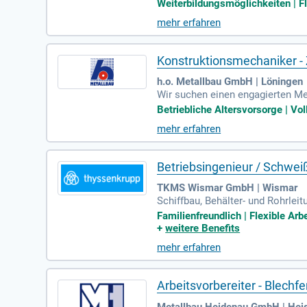
r, um der innovativste und nach
Weiterbildungsmöglichkeiten | Fl
mehr erfahren
Konstruktionsmechaniker -
h.o. Metallbau GmbH | Löningen
Wir suchen einen engagierten M
ngen. Idealerweise befindest du 
Betriebliche Altersvorsorge | Vol
eitung von NC-Dateien sowie Ent
mehr erfahren
ojektplanung. Du planst und kon
mmst. Wenn du über eine abgesc
Betriebsingenieur / Schwei
TKMS Wismar GmbH | Wismar
Schiffbau, Behälter- und Rohrlei
Ausgeprägtes Verständnis für e
Familienfreundlich | Flexible Arb
+
weitere Benefits
mehr erfahren
Arbeitsvorbereiter - Blechf
Metallbau Heidenau GmbH | Hei