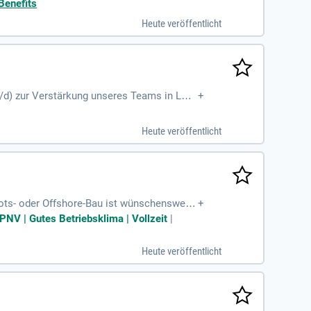
Benefits
Heute veröffentlicht
d) zur Verstärkung unseres Teams in Löni
+
ufgaben umfassen die Erstellung und Bearb
ge-Bohr-Anlage und unterstützt bei der Pr
Heute veröffentlicht
 eng mit der Fertigung und Montage absti
enlernen!
Boots- oder Offshore-Bau ist wünschenswert;
+
Praxis; Prozessbewusstes
ÖPNV | Gutes Betriebsklima | Vollzeit
|
Heute veröffentlicht