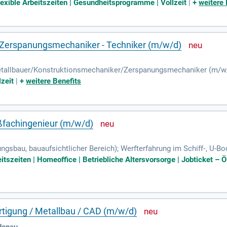
haltigste Bautechnologiekonzern Europas zu werden.
exible Arbeitszeiten | Gesundheitsprogramme | Vollzeit
|
+
weitere 
 Zerspanungsmechaniker - Techniker (m/w/d)
etallbauer/Konstruktionsmechaniker/Zerspanungsmechaniker (m/w/
dich in der Weiterbildung zum Techniker oder planst diese. Deine A
lzeit
|
+
weitere Benefits
wurfszeichnungen und Montageplänen. Zudem bedienst du unsere Sä
struierst Treppen, Geländer und Stahlbaukonstruktionen, während du
hlossene Ausbildung im Metallbau verfügst, möchten wir dich kenn
ßfachingenieur (m/w/d)
tungsbau, bauaufsichtlicher Bereich); Werfterfahrung im Schiff‑, U-
inschlägige Normen und Regelwerke sowie deren Anwendung in der 
eitszeiten | Homeoffice | Betriebliche Altersvorsorge | Jobticket – 
ertigung / Metallbau / CAD (m/w/d)
denau