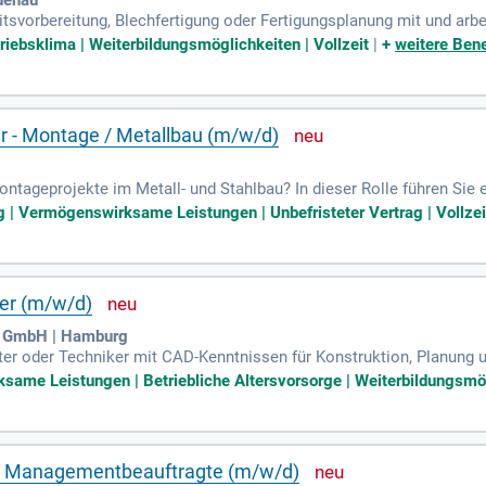
eitsvorbereitung, Blechfertigung oder Fertigungsplanung mit und arbe
Projekten den Überblick, um unsere hohen Qualitätsstandards zu s
triebsklima | Weiterbildungsmöglichkeiten | Vollzeit
|
+
weitere Bene
se Kommunikation im Team und mit unseren Kunden. Wir bieten einen 
 eine strukturierte Einarbeitung durch erfahrene Kollegen. Außerd
 Software, um Ihre Projekte optimal zu realisieren. Gezielte Weiter
g.
r - Montage / Metallbau (m/w/d)
ontageprojekte im Metall- und Stahlbau? In dieser Rolle führen Sie 
nung und Arbeitsabläufe. Sie stellen die Verfügbarkeit von Materi
g | Vermögenswirksame Leistungen | Unbefristeter Vertrag | Vollzei
geplänen. Zudem sind Sie als zentrale Schnittstelle zwischen Baust
t Baustellenberichte und Aufmaße zur Sicherstellung der Qualität.
ister-/Technikerabschluss im Metallbau oder Stahlbau.
ker (m/w/d)
u GmbH | Hamburg
r oder Techniker mit CAD-Kenntnissen für Konstruktion, Planung un
ie viel Eigenverantwortung in abwechslungsreichen Projekten. Flac
ame Leistungen | Betriebliche Altersvorsorge | Weiterbildungsmögl
rbeitsumfeld, in dem du wertgeschätzt wirst. Dazu bieten wir einen
ldschirmen. Freu dich auf ein attraktives Gehalt, 30 Tage Urlaub, 
em regelmäßige Firmenevents und ein gemeinsames Frühstück jeden 
/ Managementbeauftragte (m/w/d)