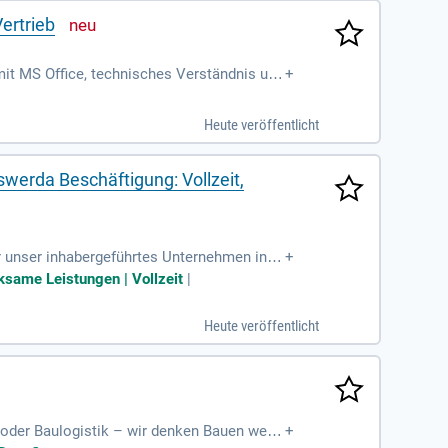
ertrieb
mit MS Office, technisches Verständnis und
+
Heute veröffentlicht
swerda Beschäftigung: Vollzeit,
ür unser inhabergeführtes Unternehmen in H
+
 Sie technisches Verständnis mit unternehm
ksame Leistungen | Vollzeit
|
rwurzelt und bieten Entwicklungsmöglichkeit
d Engagement vorhanden sind. Bewerben Si
Heute veröffentlicht
g oder Baulogistik – wir denken Bauen weite
+