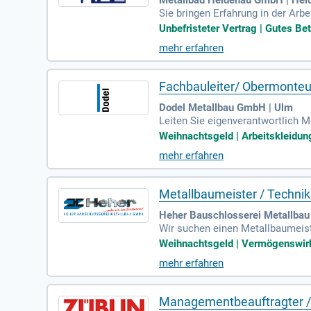
Sie bringen Erfahrung in der Arb
behalten Sie auch bei mehreren 
Unbefristeter Vertrag | Gutes Be
isse erleichtern die reibungslo
mehr erfahren
unftssicheren Unternehmen sowie
eitsplatz mit aktueller Hard- und
liche und persönliche Entwicklun
Fachbauleiter/ Obermonteu
Dodel Metallbau GmbH | Ulm
Leiten Sie eigenverantwortlich M
t und koordinieren die Terminpla
Weihnachtsgeld | Arbeitskleidun
den Fortschritt anhand von Monta
mehr erfahren
re Dokumentationspflicht umfass
chnische Ausbildung oder ein Me
Metallbaumeister / Techni
Heher Bauschlosserei Metallba
Wir suchen einen Metallbaumeiste
ner intensiven Einarbeitung sow
Weihnachtsgeld | Vermögenswirks
wege sorgen für ein familiäres A
mehr erfahren
rem Schreibtisch und mehreren Bi
ldungsmöglichkeiten. Erlebe zud
Managementbeauftragter 