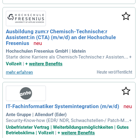
Ausbildung zum:r Chemisch-Technische:r
Assistent:in (CTA) (m/w/d) an der Hochschule
Fresenius
Hochschulen Fresenius GmbH | Idstein
Starte deine Karriere als Chemisch-Technische:r Assistent:i
+
n (CTA) an der Hochschule Fresenius. In dieser Ausbildung
Vollzeit
|
+
weitere Benefits
entwickelst, analysierst und untersuchst du chemische Stof
Heute veröffentlicht
mehr erfahren
fe. Die praxisnahe Ausbildung bereitet dich optimal auf die
Anforderungen der Branche vor. Zusätzlich kannst du dein F
achabitur erwerben und deine Karrierewege erweitern. Nach
einem Jahr Berufserfahrung besteht die Möglichkeit, eine F
ortbildung zum Chemietechniker:in zu absolvieren oder eine
n Bachelorabschluss anzustreben. Entdecke unsere modern
IT-Fachinformatiker Systemintegration (m/w/d)
en Labore und Hörsäle, während du wertvolle Kenntnisse für
deine berufliche Zukunft sammelst.
Ante Gruppe | Allendorf (Eder)
Security-Know-how (EDR/ NDR, Schwachstellen-/ Patch-Ma
+
nagement, MFA, Conditional Access, Rollen-/ Rechtekonzep
Unbefristeter Vertrag | Weiterbildungsmöglichkeiten | Gutes
te). Backup-Lösungen (z. B. Rubrik) und Client-Backup (z. B.
Betriebsklima | Vollzeit
|
+
weitere Benefits
Acronis). Monitoring (z. B. PRTG), ITSM/ ITIL-Prozesse.