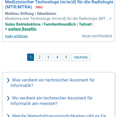
Medizinischer Technologe (m/w/d) für die Radiologie
(MTR/MTRA)
Mathias Stiftung | Ibbenbüren
Medizinischer Technologe (m/w/d) für die Radiologie (MTR/
+
MTRA); in Voll- und Teilzeit. Aufgaben: Einsatz in der radiolo
Gutes Betriebsklima | Familienfreundlich | Teilzeit
|
gischen Diagnostik inkl.
+
weitere Benefits
Heute veröffentlicht
mehr erfahren
1
2
3
4
5
nächste
Was verdient ein technischer Assistent für
Informatik?
Wo verdient ein technischer Assistent für
Informatik am meisten?
Welche Weiterbildungsmöglichkeiten gibt es für