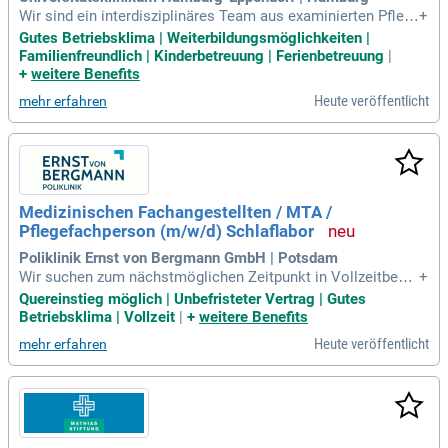
Wir sind ein interdisziplinäres Team aus examinierten Pfleg
+
efachpersonen, MFA´s und Ärzten / Ärztinnen und arbeiten e
Gutes Betriebsklima | Weiterbildungsmöglichkeiten |
ng mit der Studienzentrale zusammen. Du erhältst die Mögli
Familienfreundlich | Kinderbetreuung | Ferienbetreuung
|
chkeit in einem engagierten Team aktiv mitzuarbeiten.
+
weitere Benefits
Heute veröffentlicht
mehr erfahren
Medizinischen Fachangestellten / MTA /
Pflegefachperson (m/w/d) Schlaflabor
Poliklinik Ernst von Bergmann GmbH | Potsdam
Wir suchen zum nächstmöglichen Zeitpunkt in Vollzeitbesc
+
häftigung für den Einsatz in unserem Schlaflabor: Medizinis
Quereinstieg möglich | Unbefristeter Vertrag | Gutes
chen Fachangestellten (m/w/d) / MTA (m/w/d) / Pflegefach
Betriebsklima | Vollzeit
|
+
weitere Benefits
person (m/w/d) Schlaflabor: Standort: Potsdam; Fachbereic
Heute veröffentlicht
mehr erfahren
h: Schlafmedizin; Berufserfahrung