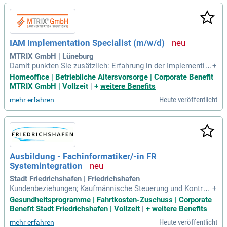
IAM Implementation Specialist (m/w/d)
MTRIX GmbH | Lüneburg
Damit punkten Sie zusätzlich: Erfahrung in der Implementier
+
ung von IAM-, MFA- oder Authentifizierungslösungen (z.
Homeoffice | Betriebliche Altersvorsorge | Corporate Benefit
MTRIX GmbH | Vollzeit
|
+
weitere Benefits
Heute veröffentlicht
mehr erfahren
Ausbildung - Fachinformatiker/-in FR
Systemintegration
Stadt Friedrichshafen | Friedrichshafen
Kundenbeziehungen; Kaufmännische Steuerung und Kontroll
+
e; Mitarbeit im Helpdesk; Datenschutz, Urheberrecht, IT-Sich
Gesundheitsprogramme | Fahrtkosten-Zuschuss | Corporate
erheit; Berufsschule: Elektronikschule Tettnang; Dauer: 3 Ja
Benefit Stadt Friedrichshafen | Vollzeit
|
+
weitere Benefits
hre; Möglichkeit zum Zusatzunterricht an der Elektroniksch
Heute veröffentlicht
mehr erfahren
ule Tettnang zum Erwerb der Fachhochschulreife