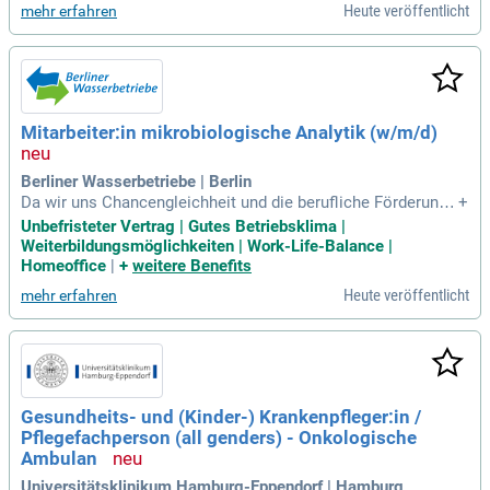
Heute veröffentlicht
mehr erfahren
Mitarbeiter:in mikrobiologische Analytik (w/m/d)
Berliner Wasserbetriebe | Berlin
Da wir uns Chancengleichheit und die berufliche Förderung
+
von Frauen zum Ziel gesetzt haben, sind wir besonders an B
Unbefristeter Vertrag | Gutes Betriebsklima |
ewerbungen von Frauen interessiert. Bewerbungen von Men
Weiterbildungsmöglichkeiten | Work-Life-Balance |
schen mit Migrationshintergrund sind ausdrücklich erwünsc
Homeoffice
|
+
weitere Benefits
ht.
Heute veröffentlicht
mehr erfahren
Gesundheits- und (Kinder-) Krankenpfleger:in /
Pflegefachperson (all genders) - Onkologische
Ambulan
Universitätsklinikum Hamburg-Eppendorf | Hamburg