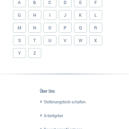
A
B
C
D
E
F
G
H
I
J
K
L
M
N
O
P
Q
R
S
T
U
V
W
X
Y
Z
Über Uns
Stellenangebote schalten
Arbeitgeber