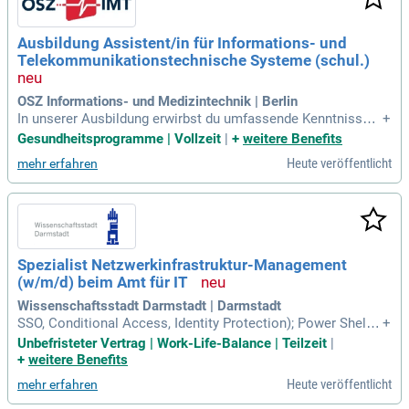
Ausbildung Assistent/in für Informations- und
Telekommunikationstechnische Systeme (schul.)
OSZ Informations- und Medizintechnik | Berlin
In unserer Ausbildung erwirbst du umfassende Kenntnisse i
+
n Deutsch, Wirtschafts- und Sozialkunde sowie Englisch. Du
Gesundheitsprogramme | Vollzeit
|
+
weitere Benefits
wirst auch mit Werkstoffen der IT-Technik und Sport/Gesun
Heute veröffentlicht
mehr erfahren
dheitsförderung vertraut gemacht. Die praxisorientierten Ler
nbereiche umfassen Informations- und Telekommunikation
ssysteme sowie betriebswirtschaftliche Prozesse. Durch La
borprojekte in diesen Disziplinen festigst du dein Know-ho
w. Mit einer Doppelqualifikation kannst du sowohl den Absc
hluss als staatlich geprüfte/-r Assistent/-in als auch die Fac
Spezialist Netzwerkinfrastruktur-Management
hhochschulreife erreichen. Für genauere Informationen über
(w/m/d) beim Amt für IT
unsere Ausbildungsinhalte besuche bitte unsere Website.
Wissenschaftsstadt Darmstadt | Darmstadt
SSO, Conditional Access, Identity Protection); Power Shell-S
+
kripte für Automatisierung, Kenntnisse in Informationssiche
Unbefristeter Vertrag | Work-Life-Balance | Teilzeit
|
rheit, Datenschutz (z.
+
weitere Benefits
Heute veröffentlicht
mehr erfahren