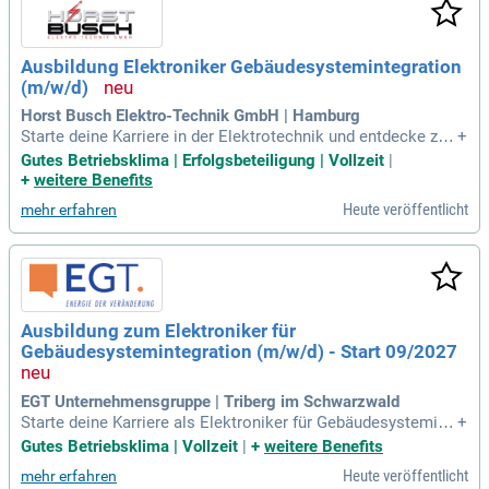
Ausbildung Elektroniker Gebäudesystemintegration
(m/w/d)
Horst Busch Elektro-Technik GmbH | Hamburg
Starte deine Karriere in der Elektrotechnik und entdecke zah
+
lreiche Jobmöglichkeiten als Elektroniker, Elektrotechniker,
Gutes Betriebsklima | Erfolgsbeteiligung | Vollzeit
|
Meister oder Ingenieur! Bei uns profitierst du von überdurch
+
weitere Benefits
schnittlicher Vergütung und dem exklusiven Horst Busch-Bo
Heute veröffentlicht
mehr erfahren
nus, der deine Ausbildungsvergütung enorm steigert. Du brin
gst einen mittleren Schulabschluss oder Abitur mit und hast
eine Leidenschaft für Elektrotechnik? Wir suchen kommuni
kative und zuverlässige Talente, die im Team arbeiten könne
n. Zudem bieten wir hohe Übernahmechancen, Azubi-Events
und professionelle Schulungen. Sicher dir jetzt dein Praktiku
Ausbildung zum Elektroniker für
m vor der Ausbildung und werde Teil eines innovativen Unte
Gebäudesystemintegration (m/w/d) - Start 09/2027
rnehmens!
EGT Unternehmensgruppe | Triberg im Schwarzwald
Starte deine Karriere als Elektroniker für Gebäudesystemint
+
egration (m/w/d) in Georgen im Schwarzwald, mit Ausbildun
Gutes Betriebsklima | Vollzeit
|
+
weitere Benefits
gsbeginn im September 2027. In dieser spannenden Ausbild
Heute veröffentlicht
mehr erfahren
ung erlernst du die Grundlagen der Elektrotechnik und die In