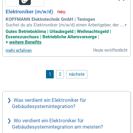
Elektroniker (m/w/d)
KOPFMANN Elektrotechnik GmbH | Teningen
Suchst du als Elektroniker (m/w/d) einen Arbeitgeber, der d
+
eine Talente wertschätzt und dir optimale Arbeitsbedingung
Gutes Betriebsklima | Urlaubsgeld | Weihnachtsgeld |
en bietet? Bei Kopfmann Elektrotechnik fördern wir sowohl
Essenszuschuss | Betriebliche Altersvorsorge
|
Berufsneulinge als auch erfahrene Fachkräfte. Profitier von
+
weitere Benefits
einer fairen Vergütung inkl. Urlaubsgeld, Weihnachtsgeld un
Heute veröffentlicht
mehr erfahren
d 30 Tagen Urlaub. Unsere Arbeitszeiten sind planbar, ohne
Schichtdienst, sodass du abends zu Hause bist. Genieße zu
sätzliche Vorteile wie eine betriebliche Altersvorsorge und
Krankenversicherung für deine Gesundheit. Werde Teil unser
es Teams und gestalte deine Zukunft mit uns – wir freuen u
1
2
nächste
ns auf deine Bewerbung!
Was verdient ein Elektroniker für
Gebäudesystemintegration?
Wo verdient ein Elektroniker für
Gebäudesystemintegration am meisten?