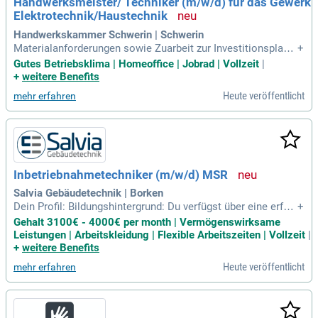
Handwerksmeister/ Techniker (m/w/d) für das Gewerk
Elektrotechnik/Haustechnik
Handwerkskammer Schwerin | Schwerin
Materialanforderungen sowie Zuarbeit zur Investitionsplanu
+
ng für das Gewerk Elektrotechnik; Mitwirkung bei der Akqui
Gutes Betriebsklima | Homeoffice | Jobrad | Vollzeit
|
se sowie Erstellung neuer, moderner Gewerke übergreifende
+
weitere Benefits
r Bildungsangebote im Bereich Elektrotechnik, z.B. für den A
Heute veröffentlicht
mehr erfahren
usbildungsberuf Elektroniker
Inbetriebnahmetechniker (m/w/d) MSR
Salvia Gebäudetechnik | Borken
Dein Profil: Bildungshintergrund: Du verfügst über eine erfol
+
greich abgeschlossene Ausbildung im Bereich der Elektrote
Gehalt 3100€ - 4000€ per month | Vermögenswirksame
chnik z.B. als Elektroniker für Gebäudesystemintegration, E
Leistungen | Arbeitskleidung | Flexible Arbeitszeiten | Vollzeit
|
nergieelektroniker, Mess- und Regeltechniker oder Elektroni
+
weitere Benefits
ker für Automatisierungstechnik
Heute veröffentlicht
mehr erfahren