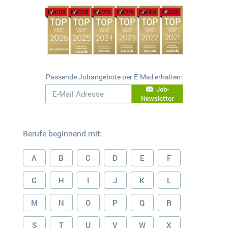
Passende Jobangebote per E-Mail erhalten:
Job-
Newsletter
Berufe beginnend mit:
A
B
C
D
E
F
G
H
I
J
K
L
M
N
O
P
Q
R
S
T
U
V
W
X