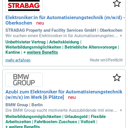
Elektroniker:in für Automatisierungstechnik (m/w/d) -
Oberkochen
STRABAG Property and Facility Services GmbH | Oberkochen
Wir suchen einen Elektroniker:in für Automatisierungstechn
+
ik mit abgeschlossener Ausbildung und Erfahrung in der Wa
Unbefristeter Vertrag | Arbeitskleidung |
rtung automatisierter Anlagen. Ihre Kenntnisse in elektrisch
Weiterbildungsmöglichkeiten | Betriebliche Altersvorsorge |
er Steuerungs- und Regelungstechnik sind entscheidend. Zu
Kantine
|
+
weitere Benefits
dem erwarten wir technisches Verständnis für Heizungs-, Lü
Heute veröffentlicht
mehr erfahren
ftungs- und Klimaanlagen sowie den sicheren Umgang mit S
chalt- und Stromlaufplänen. Wir bieten eine leistungsgerech
te Vergütung, 30 Tage Urlaub und einen unbefristeten Arbeit
svertrag. Vorteile wie Arbeitskleidung, moderne IT-Ausstattu
ng und Weiterbildungsmöglichkeiten runden unser Angebot
ab. Bringen Sie Ihre Kommunikationsstärke und Serviceorie
Azubi zum Elektroniker für Automatisierungstechnik
ntierung in unser Team ein und profitieren Sie von einem zu
(w/m/x) im Werk [6 Plätze]
kunftssicheren Arbeitsplatz!
BMW Group | Berlin
Die BMW Group sucht motivierte Auszubildende mit einem
+
qualifizierenden Abschluss der Mittelschule. Unsere attrakti
Weiterbildungsmöglichkeiten | Urlaubsgeld | Flexible
ven Konditionen beinhalten eine faire Vergütung, Weihnacht
Arbeitszeiten | Fahrtkosten-Zuschuss | Vollzeit
|
s- und Urlaubsgeld sowie flexible Arbeitszeiten. Auf deine p
+
weitere Benefits