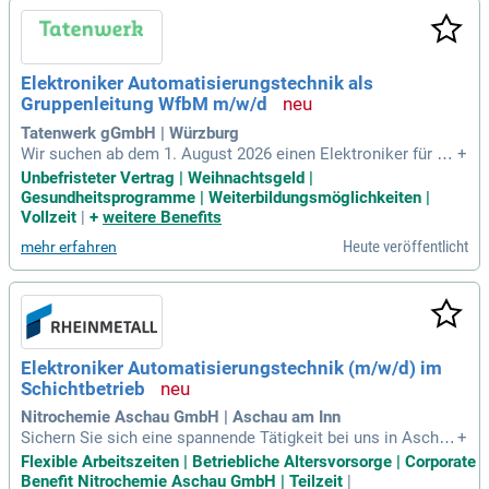
Maschinen verantwortlich. Eine abgeschlossene Ausbildung
und Erfahrung in der Energie- und Steuerungstechnik sind er
forderlich. Gelegentliche weltweite Einsätze beim Kunden er
weitern Ihr Tätigkeitsfeld und fördern Ihre berufliche Entwic
Elektroniker Automatisierungstechnik als
klung.
Gruppenleitung WfbM m/w/d
Tatenwerk gGmbH | Würzburg
Wir suchen ab dem 1. August 2026 einen Elektroniker für Au
+
tomatisierungstechnik (m/w/d) zur Leitung einer Gruppe in
Unbefristeter Vertrag | Weihnachtsgeld |
unserer Werkstatt für Menschen mit Behinderungen. Ihr Hau
Gesundheitsprogramme | Weiterbildungsmöglichkeiten |
ptaufgabenbereich umfasst die fachliche Unterstützung und
Vollzeit
|
+
weitere Benefits
Organisation eines engagierten Teams. Sie gewährleisten di
Heute veröffentlicht
mehr erfahren
e termingerechte Abwicklung von Arbeitsaufträgen und wirk
en bei Förderplanungen mit. Eine abgeschlossene Ausbildu
ng in der Automatisierungstechnik sowie idealerweise eine
Weiterbildung zum Techniker sind erforderlich. Zudem erwar
ten wir Einfühlungsvermögen im Umgang mit psychisch erkr
ankten Menschen und die Bereitschaft zur weiteren Qualifik
Elektroniker Automatisierungstechnik (m/w/d) im
ation. Ein Führerschein der Klasse B ist notwendig, da Diens
Schichtbetrieb
tfahrten mit dem privaten PKW stattfinden können.
Nitrochemie Aschau GmbH | Aschau am Inn
Sichern Sie sich eine spannende Tätigkeit bei uns in Aschau
+
am Inn! Wir suchen engagierte Elektroniker (m/w/d) mit Sch
Flexible Arbeitszeiten | Betriebliche Altersvorsorge | Corporate
werpunkt Automatisierungstechnik in Vollzeit oder Teilzeit.
Benefit Nitrochemie Aschau GmbH | Teilzeit
|