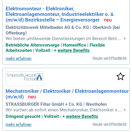
Elektromonteur - Elektroniker,
Elektroanlagenmonteur, Industrieelektriker o. ä.
(m/w/d) Bezirksstelle – Energieversorger
Elektrizitätswerk Mittelbaden AG & Co. KG | Oberkirch (bei
Offenburg)
Wir bieten umfassende Dienstleistungen im Bereich Betrieb,
+
Instandhaltung und Montage von Mittelspannungs-, Nieders
Betriebliche Altersvorsorge | Homeoffice | Flexible
pannungs- und Breitbandkabelanlagen. Unser Team pflegt 2
Arbeitszeiten | Vollzeit
|
+
weitere Benefits
0-kV-Stationen, Kabelverteilern und Straßenbeleuchtung ge
Heute veröffentlicht
mehr erfahren
mäß vertraglicher Vereinbarungen. Gesucht wird ein Elektro
niker (m/w/d) mit einschlägiger Ausbildung und idealerweis
e Erfahrung im Netzservice. Starke Teamfähigkeit, Belastbar
keit und ein freundliches Auftreten sind für uns essenziell.
Wir freuen uns über Bewerber mit Führerschein Klasse B un
d der Bereitschaft, weitere Klassen zu erwerben. Profitieren
Mechatroniker / Elektroniker / Elektroanlagenmonteur
Sie von attraktiven Benefits wie einer Sport-Flatrate und betr
(m/w/d)
ieblicher Altersvorsorge.
STRASSBURGER Filter GmbH + Co. KG | Westhofen
Wir suchen ab sofort einen Mechatroniker, Elektroniker ode
+
r Elektroanlagenmonteur in Vollzeit zur Verstärkung unsere
Dringend gesucht | Vollzeit
|
+
weitere Benefits
s Produktionsteams. Ihre Aufgaben umfassen die Herstellu
Heute veröffentlicht
mehr erfahren
ng und Montage von elektrischen und pneumatischen Steue
rungen sowie die Wartung von Maschinen und Anlagen. Idea