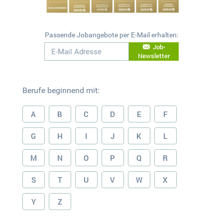
Passende Jobangebote per E-Mail erhalten:
Job-
Newsletter
Berufe beginnend mit:
A
B
C
D
E
F
G
H
I
J
K
L
M
N
O
P
Q
R
S
T
U
V
W
X
Y
Z