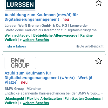
Ausbildung zum Kaufmann (m/w/d) für
Digitalisierungsmanagement
Lürssen Werft Bremen GmbH & Co. KG | Lemwerder
Starte deine Karriere als Kaufmann für Digitalisierungsmana
+
gement (m/w/d) bei der Lürssen Werft Bremen GmbH & Co.
Weihnachtsgeld | Betriebliche Altersvorsorge | Kantine |
KG, beginnend im August 2027 in Lemwerder. Mit über 150 J
Vollzeit
|
+
weitere Benefits
ahren Erfahrung sind wir ein etabliertes Familienunternehme
Heute veröffentlicht
mehr erfahren
n im Yachtbau, das Qualität, Teamwork und Innovation schä
tzt. An unseren Standorten in Bremen, Hamburg und Rendsb
urg verwirklichen wir die Träume unserer Kunden durch auße
rgewöhnliche Produkte und Dienstleistungen. Unsere 1.800
engagierten Mitarbeitenden sind der Schlüssel zu unserem
Erfolg und unserer kontinuierlichen Weiterentwicklung. Erle
Azubi zum Kaufmann für
be eine dynamische Ausbildung in einem zukunftsorientiert
Digitalisierungsmanagement (w/m/x) - Werk [6
en Umfeld, das Wert auf Tradition und Fortschritt legt. Werd
e Teil unserer Crew und gestalte die Zukunft des Schiffbaus
Plätze]
aktiv mit!
BMW Group | München
Entdecke spannende Karrierechancen bei der BMW Group m
+
it attraktiven Vergütungen, inklusive Weihnachts- und Urlaub
Urlaubsgeld | Flexible Arbeitszeiten | Fahrtkosten-Zuschuss |
sgeld. Unsere flexiblen Arbeitszeiten und das Konzept der p
Vollzeit
|
+
weitere Benefits
ersönlichen Förderung schaffen eine ideale Balance zwisch