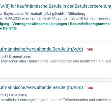
/w/d) für kaufmännische Berufe in der Berufsvorbereitun
der Bayerischen Wirtschaft (bfz) gGmbH | Miltenberg
m 14.09.2026 eine Fachlehrkraft/Ausbilder (m/w/d) für kaufmännisch
ihren Dienstsitz in Miltenberg. Die Position ist vorerst befristet 
eiligung | Vermögenswirksame Leistungen | Gesundheitsprogramme | 
itung und Durchführung von Unterrichtseinheiten sowie die Anleitu
re Benefits
innen sind überwiegend zwischen 16 und 20 Jahren alt und erhalte
arbeit mit Auftraggebern und Unterstützung bei der Akquisition von 
r kaufmännische/verwaltende Berufe (m/w/d)
GmbH | Bremerhaven
en Menschen aller Hintergründe, Geschlechter und Identitäten ein, sic
ation. Bewerben Sie sich und gestalten Sie mit uns die Zukunft!
r kaufmännische/verwaltende Berufe (m/w/d)
GmbH | Osnabrück
e berufliche Leistungsfähigkeit unserer Teilnehmenden und entwickeln
tischen Kontexten sowie kaufmännische Inhalte und Kulturtechnike
 insbesondere im Umgang mit dem MS Office-Paket. Voraussetzunge