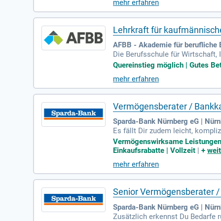
mehr erfahren
kaufmännischen oder handwerkli
hsene und Empathie im Umgang mi
d 2.491€, mit pünktlicher Gehal
Lehrkraft für kaufmännisch
AFBB - Akademie für berufliche 
Die Berufsschule für Wirtschaft,
6/2027. Diese Stelle kann in Voll
Quereinstieg möglich | Gutes Bet
e, Handel, Logistik und mehr. Wi
mehr erfahren
Planung und Durchführung von Un
s und fördern Sie das Wissen in
Vermögensberater / Bankk
Sparda-Bank Nürnberg eG | Nürn
Es fällt Dir zudem leicht, kompl
Du hast Spaß am Vertrieb von Fin
Vermögenswirksame Leistungen | B
Einkaufsrabatte | Vollzeit
|
+
weit
mehr erfahren
Senior Vermögensberater 
Sparda-Bank Nürnberg eG | Nürn
Zusätzlich erkennst Du Bedarfe 