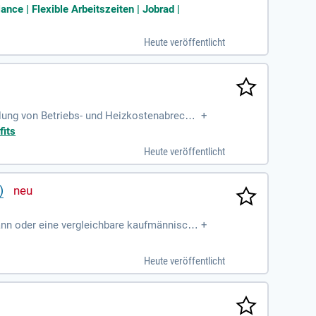
en Kunden aufzubauen
ce | Flexible Arbeitszeiten | Jobrad |
Heute veröffentlicht
lung von Betriebs- und Heizkostenabrechn
+
atenaustausch; Prüfung
fits
Heute veröffentlicht
)
ann oder eine vergleichbare kaufmännische
+
Heute veröffentlicht