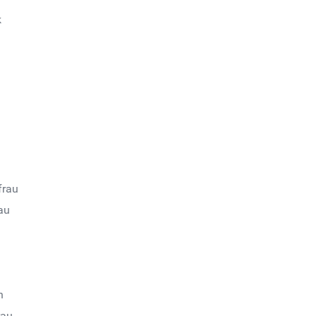
k
frau
au
n
rau