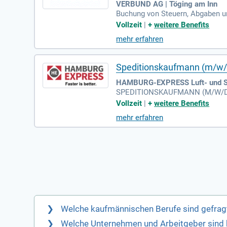
VERBUND AG | Töging am Inn
Buchung von Steuern, Abgaben un
Gesellschaftscontrolling; Sie wi
Vollzeit
|
+
weitere Benefits
mehr erfahren
Speditionskaufmann (m/w/d
HAMBURG-EXPRESS Luft- und Se
SPEDITIONSKAUFMANN (M/W/D); 
Zollabfertigungen / Zollanmeldu
Vollzeit
|
+
weitere Benefits
mehr erfahren
Welche kaufmännischen Berufe sind gefrag
Welche Unternehmen und Arbeitgeber sind 