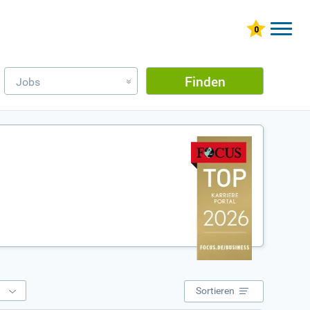
Finden
Jobs
»
e
Sortieren