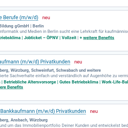
ch-technischen Bereich sowie ein Ausbilderschein (AEVO). Berufs
t beeinträchtigten Personen sind essenziell. Wir bieten ein attra
tszahlung am 15. des Monats.
e Berufe (m/w/d)
Bildung gGmbH | Berlin
 Informatik und Medien in Berlin sucht eine Lehrkraft für kaufmänn
zeit oder Teilzeit besetzt werden. Unser Fokus liegt auf der Ausbild
riebsklima | Jobticket – ÖPNV | Vollzeit
|
+
weitere Benefits
r unterstützen unsere Schüler bei ihrer persönlichen und berufliche
terricht im Einzelhandel mit Schwerpunkten wie Beschaffung und La
 der kaufmännischen Ausbildung!
aufmann (m/w/d) Privatkunden
berg, Würzburg, Schweinfurt, Schwabach und weitere
izierte Sachverhalte einfach und verständlich auf Augenhöhe zu vermi
anzprodukten und setzt Dir gerne Ziele, die Du mit Engagement, Eig
etriebliche Altersvorsorge | Gutes Betriebsklima | Work-Life-Balan
ere Benefits
/ Bankkaufmann (m/w/d) Privatkunden
berg, Ansbach, Würzburg
rund um das Immobilienportfolio Deiner Kunden und entwickelst bed