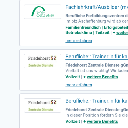
Fachlehrkraft/Ausbilder (m
Berufliche Fortbildungszentren 
Im bfz Aschaffenburg wird ab de
st 25 Stunden pro Woche und hat 
Familienfreundlich | Erfolgsbet
Zu den Aufgaben gehören Vorbere
Betriebsklima | Teilzeit
|
+
weite
und Verwaltung. Die Teilnehmer*
mehr erfahren
s beinhaltet die Stelle Netzwerk
Berufliche:r Trainer:in fü
Friedehorst Zentrale Dienste g
Vielfalt ist uns wichtig! Wir lad
ert unser Team und fördert Innov
Vollzeit
|
+
weitere Benefits
mehr erfahren
Berufliche:r Trainer:in fü
Friedehorst Zentrale Dienste g
In dieser Position fördern Sie di
Grundarbeitsfähigkeiten in prak
Vollzeit
|
+
weitere Benefits
teln Sie digitale Kompetenzen,