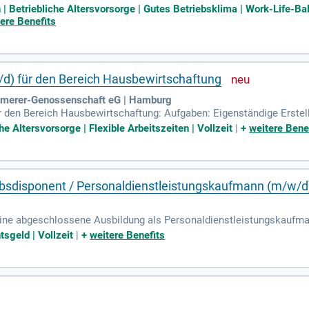
ärke ist es, vertrauensvolle und langfristige Beziehungen zu Dein
etriebliche Altersvorsorge | Gutes Betriebsklima | Work-Life-Balan
ere Benefits
) für den Bereich Hausbewirtschaftung
mmerer-Genossenschaft eG | Hamburg
den Bereich Hausbewirtschaftung: Aufgaben: Eigenständige Erstel
von externen Mess- und Abrechnungsdienstleistern einschließlich D
he Altersvorsorge | Flexible Arbeitszeiten | Vollzeit
|
+
weitere Bene
ebsdisponent / Personaldienstleistungskaufmann (m/w/d
 eine abgeschlossene Ausbildung als Personaldienstleistungskaufm
Branchenerfahrung.
sgeld | Vollzeit
|
+
weitere Benefits