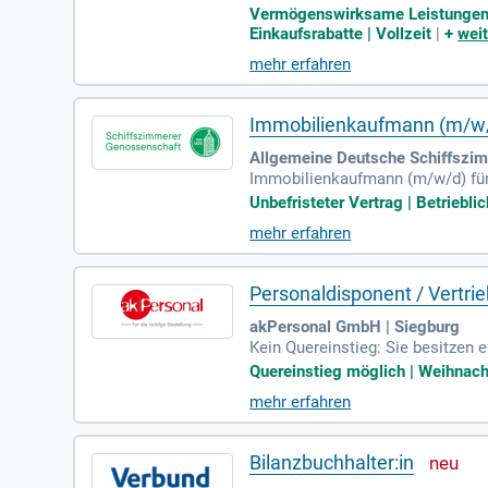
von Kundenbeziehungen: Deine St
Vermögenswirksame Leistungen | B
Einkaufsrabatte | Vollzeit
|
+
weit
mehr erfahren
Immobilienkaufmann (m/w/d
Allgemeine Deutsche Schiffszi
Immobilienkaufmann (m/w/d) für 
ungen; Steuerung und Kontrolle 
Unbefristeter Vertrag | Betrieblic
mehr erfahren
Personaldisponent / Vertri
akPersonal GmbH | Siegburg
Kein Quereinstieg: Sie besitzen
Qualifikation mit einschlägiger 
Quereinstieg möglich | Weihnacht
mehr erfahren
Bilanzbuchhalter:in