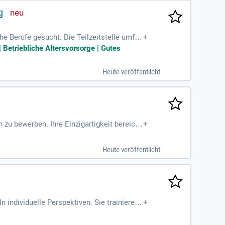
g
e Berufe gesucht. Die Teilzeitstelle umfas
+
und Bewerbungen sind jederzeit willkommen.
Betriebliche Altersvorsorge | Gutes
ng von Jugendlichen im Bereich Wirtschaft
n umfassendes Basiswissen. Darüber hinau
Heute veröffentlicht
Praktikumsplätzen.
h zu bewerben. Ihre Einzigartigkeit bereich
+
Heute veröffentlicht
 individuelle Perspektiven. Sie trainieren
+
n in Deutsch und Mathematik. Zudem vermit
n sind eine abgeschlossene Ausbildung im