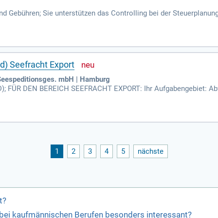
d Gebühren; Sie unterstützen das Controlling bei der Steuerplanun
rken bei zentralen Accounting-Prozessen (z. B.
) Seefracht Export
espeditionsges. mbH | Hamburg
FÜR DEN BEREICH SEEFRACHT EXPORT: Ihr Aufgabengebiet: Abwic
ngen; Angebotserstellung im Bereich Seefracht; Kundenbetreuung.
1
2
3
4
5
nächste
t?
bei kaufmännischen Berufen besonders interessant?