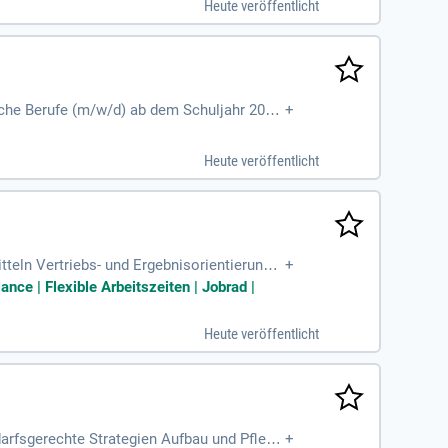
Heute veröffentlicht
erfahrung in Bildungsmaßnahmen für Erwac
ktives Gehalt nach EG 8 zwischen 2.112€ un
ische Berufe (m/w/d) ab dem Schuljahr 202
+
ung junger Talente in den Bereichen Industri
n Entwicklung. Zu Ihren Aufgaben gehört die
Heute veröffentlicht
gerlogistik. Gestalten Sie Zukunft mit un
tteln Vertriebs- und Ergebnisorientierung:
+
eninitiative
ce | Flexible Arbeitszeiten | Jobrad |
Heute veröffentlicht
arfsgerechte Strategien Aufbau und Pflege
+