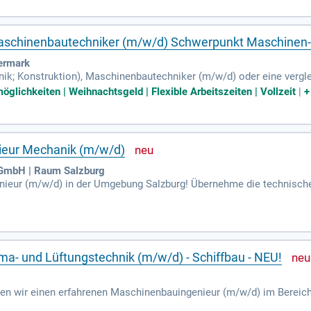
egration von HLK-Systemen in bestehende Schiffsentwürfe. Außerde
r Lieferanten. Werden Sie Teil eines traditionsreichen Unternehmens 
Maschinenbautechniker (m/w/d) Schwerpunkt Maschinen
ermark
k; Konstruktion), Maschinenbautechniker (m⁠/⁠w⁠/⁠d) oder eine vergle
ünschenswert; Gute Kenntnisse in der 3D-CAD-Konstruktion, idealerw
öglichkeiten | Weihnachtsgeld | Flexible Arbeitszeiten | Vollzeit
|
ieur Mechanik (m/w/d)
 GmbH | Raum Salzburg
ieur (m/w/d) in der Umgebung Salzburg! Übernehme die technische
der Idee bis zur Serienreife. Dein Know-how ist gefragt!
a- und Lüftungstechnik (m/w/d) - Schiffbau - NEU!
en wir einen erfahrenen Maschinenbauingenieur (m/w/d) im Bereic
e schnell einzureichen. Die Position umfasst die technische Veran