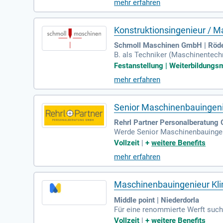
mehr erfahren
gehört die Koordination und Int
und erstellen Spezifikationen fü
ekte aktiv mit!
Konstruktionsingenieur / 
Schmoll Maschinen GmbH | Röd
B. als Techniker (Maschinentechni
g im Bereich Konstruktion ist w
Festanstellung | Weiterbildungsm
mehr erfahren
Senior Maschinenbauingen
Rehrl Partner Personalberatung
Werde Senior Maschinenbauingen
g mechanischer Komponenten von 
Vollzeit
|
+
weitere Benefits
mehr erfahren
Maschinenbauingenieur Klim
Middle point | Niederdorla
Für eine renommierte Werft such
sind aufgrund der hohen Nachfrag
Vollzeit
|
+
weitere Benefits