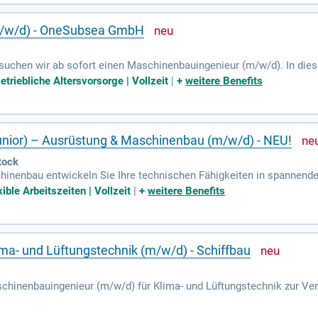
!
m/w/d) - OneSubsea GmbH
uchen wir ab sofort einen Maschinenbauingenieur (m/w/d). In dieser
kumentation. Sie klären Schnittstellen mit unserer Produktion in M
etriebliche Altersvorsorge | Vollzeit
|
+
weitere Benefits
gaben umfassen Design Reviews sowie FEM-Berechnungen zur Qualit
0 Tagen Urlaub, 50% mobilem Arbeiten und vielen weiteren Vorteilen
kenntnissen sind, freuen wir uns auf Ihre Bewerbung!
nior) – Ausrüstung & Maschinenbau (m/w/d) - NEU!
tock
inenbau entwickeln Sie Ihre technischen Fähigkeiten in spannenden
n, um praktische Erfahrungen in der Schiffsausrüstung oder im Ma
ible Arbeitszeiten | Vollzeit
|
+
weitere Benefits
ung bei Projektierungs-, Planungs- und Konstruktionsaufgaben für 
er Dokumentationen und Zeichnungen mit, um sich mit Reedern und W
derungen steht dabei im Fokus Ihrer Arbeit. Voraussetzung hierfür 
rwandten Fachbereich.
a- und Lüftungstechnik (m/w/d) - Schiffbau
chinenbauingenieur (m/w/d) für Klima- und Lüftungstechnik zur Ve
spannende Position umfasst die technische Verantwortung für Heizu
Bewerber sollten Sie sich schnell bewerben, da großes Interesse a