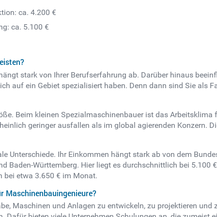
tion: ca. 4.200 €
ng: ca. 5.100 €
eisten?
ngt stark von Ihrer Berufserfahrung ab. Darüber hinaus beeinfl
sich auf ein Gebiet spezialisiert haben. Denn dann sind Sie als 
ße. Beim kleinen Spezialmaschinenbauer ist das Arbeitsklima fa
heinlich geringer ausfallen als im global agierenden Konzern. D
onale Unterschiede. Ihr Einkommen hängt stark ab von dem Bundes
 Baden-Württemberg. Hier liegt es durchschnittlich bei 5.100
en bei etwa 3.650 € im Monat.
für Maschinenbauingenieure?
be, Maschinen und Anlagen zu entwickeln, zu projektieren und zu
. Dafür bieten viele Unternehmen Schulungen an, die zumeist ei