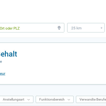
25 km
»
ehalt
de
eur
Anstellungsart
Funktionsbereich
Verwandte Beruf