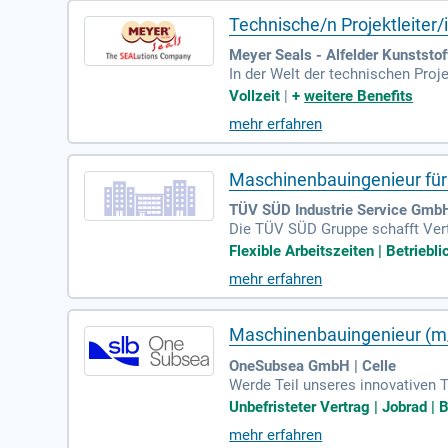
Technische/n Projektleiter
Meyer Seals - Alfelder Kunststo
In der Welt der technischen Proj
beiten. Ihr Fokus liegt auf der e
Vollzeit
|
+
weitere Benefits
n oder naturwissenschaftlichen 
mehr erfahren
oduktionskennzahlen. Erste Erfah
wenderkenntnisse, persönliche Ini
dynamischen Umfeld!
Maschinenbauingenieur für
TÜV SÜD Industrie Service GmbH
Die TÜV SÜD Gruppe schafft Vert
ernimmt der Sachverständige vie
Flexible Arbeitszeiten | Betriebli
sowie Festigkeitsberechnungen g
mehr erfahren
nd wiederkehrende Prüfungen von
ften. Bewerber sollten ein abge
Maschinenbauingenieur (m/
OneSubsea GmbH | Celle
Werde Teil unseres innovativen 
die technische Klärung mit inte
Unbefristeter Vertrag | Jobrad | B
gn Reviews und FEM-Berechnungen
mehr erfahren
Programmen. Profitiere von attr