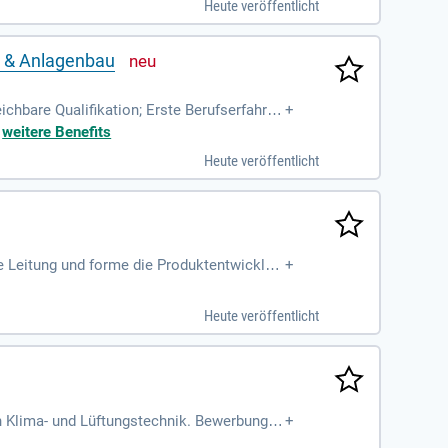
Heute veröffentlicht
m definieren Sie technische Anforderungen
und gestalten Sie innovative Schiffbauproj
- & Anlagenbau
ichbare Qualifikation; Erste Berufserfahrun
+
eise mit Solid
+
weitere Benefits
Heute veröffentlicht
 Leitung und forme die Produktentwicklun
+
Heute veröffentlicht
h Klima- und Lüftungstechnik. Bewerbungen
+
twortung für Heizungs-, Lüftungs- und Klim