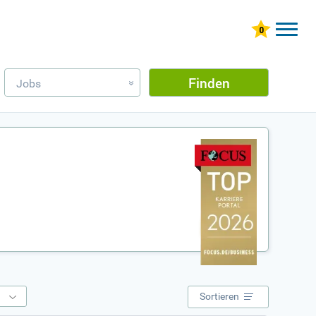
Finden
Jobs
»
e
Sortieren