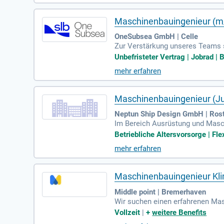
gestalte unsere Zukunft aktiv mit
Maschinenbauingenieur (
OneSubsea GmbH | Celle
Zur Verstärkung unseres Teams s
und sorgen für die technische Do
Unbefristeter Vertrag | Jobrad | B
nalen Teams zusammen. Ihre Auf
mehr erfahren
ristetes Arbeitsverhältnis mit 3
optimalen Deutsch- und Englisch
Maschinenbauingenieur (Ju
Neptun Ship Design GmbH | Ros
Im Bereich Ausrüstung und Masch
erfahrenen Ingenieuren zusamme
Betriebliche Altersvorsorge | Flex
ufgaben umfassen die Unterstütz
mehr erfahren
ie bei der Erstellung technisch
scher und regulatorischer Anfor
nenbau, Schiffbau oder einem ve
Maschinenbauingenieur Klim
Middle point | Bremerhaven
Wir suchen einen erfahrenen Mas
iner renommierten Werft. Diese 
Vollzeit
|
+
weitere Benefits
Neubau- und Umbauprojekten. Als 