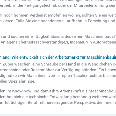
rieb, in der Fertigungstechnik oder der Mitarbeiterführung sein
m noch höheren Verdienst empfehlen wollen, sollten Sie ein we
ieren. Falls Sie eine hochdotierte Laufbahn in Forschung und W
n und suchen eine Tätigkeit abseits des reinen Maschinenbaus
 Anlagensicherheitssachverständige/r, Ingenieur/in Automatisi
hland: Wie entwickelt sich der Arbeitsmarkt für Maschinenbau
im Zuber waschen, eine Schraube per Hand in die Wand drehen od
hrmaschine oder Rasenmäher zur Verfügung ständen. Ein Leben o
dig nutzen wir Maschinen, vom simplen Taschenrechner bis zum
llen Spezialanlage.
en Ihr Know-how und damit Ihre Arbeitskraft als Maschinenbauing
t hat sich die technische Entwicklung beständig weiterentwicke
ftsträchtigen Beruf mit hervorragender Perspektive, der Ihnen 