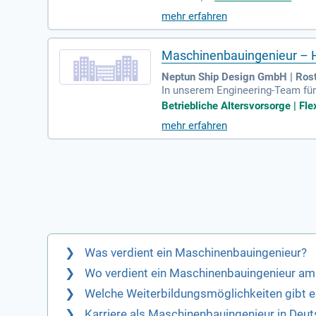
atechnik (HLK) bei Neubau- und 
mehr erfahren
nd definieren technische Anforde
gineering-Team und gestalten Si
Maschinenbauingenieur – H
Neptun Ship Design GmbH | Ros
In unserem Engineering-Team für 
schiedliche Schiffstypen und bri
Betriebliche Altersvorsorge | Flex
fahrenen Spezialisten zusammen
mehr erfahren
hnischer Berechnungen für versc
e Fertigung und Installation. Be
se zu erzielen.
Was verdient ein Maschinenbauingenieur?
Wo verdient ein Maschinenbauingenieur am
Welche Weiterbildungsmöglichkeiten gibt 
Karriere als Maschinenbauingenieur in Deut