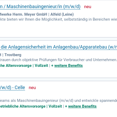
/in / Maschinenbauingenieur/in (m/w/d)
ffwerke Herm. Meyer GmbH | Alfeld (Leine)
ekte bieten wir Ihnen die Möglichkeit, selbstständig in Bereichen wi
ffektiven Erstellung von Ergebnispräsentationen, begleitet von detail
Studium bringen Sie wertvolle Kenntnisse ein und optimieren kontin
rungen in Projektbearbeitung und eine hohe Teamfähigkeit sind bei
tiative und analytisches Denken sind gefragt. Bewerben Sie sich jet
 die Anlagensicherheit im Anlagenbau/Apparatebau (w/
 | Trostberg
rauen durch objektive Prüfungen für Verbraucher und Unternehmen
lfältige Aufgaben im Bereich Anlagensicherheit. Dazu zählen die 
che Altersvorsorge | Vollzeit
|
+
weitere Benefits
emäß relevanten Richtlinien wie der Druckgeräterichtlinie. Außerde
 Druckanlagen durch. Die kompetente Beratung der Kunden im Außen
schlossenes Ingenieurstudium im Maschinenbau oder in einem verg
w/d) - Celle
Teams als Maschinenbauingenieur (m/w/d) und entwickle spannende
rnationalen Partnern sowie die Erarbeitung optimierter Lösungen i
etriebliche Altersvorsorge | Vollzeit
|
+
weitere Benefits
. Wir suchen einen absolvierten Maschinenbauer mit erster Berufs
aktiven Konditionen wie 13,5 Monatsgehältern, einem Jahresbonus un