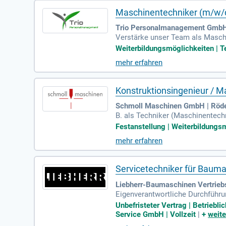
Maschinentechniker (m/w/d
Trio Personalmanagement GmbH
Verstärke unser Team als Maschi
on Produktionsmaschinen in ein
Weiterbildungsmöglichkeiten | Te
g, Instandhaltung sowie die Üb
mehr erfahren
u mit und hast bereits Erfahru
men. Bewirb dich jetzt und wird T
Konstruktionsingenieur / 
Schmoll Maschinen GmbH | Röd
B. als Techniker (Maschinentechni
g im Bereich Konstruktion ist w
Festanstellung | Weiterbildungsm
mehr erfahren
Servicetechniker für Baum
Liebherr-Baumaschinen Vertrieb
Eigenverantwortliche Durchführ
d Instandsetzung von komplexen
Unbefristeter Vertrag | Betrieb
Service GmbH | Vollzeit
|
+
weite