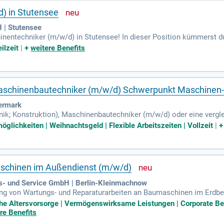
) in Stutensee
 | Stutensee
nentechniker (m/w/d) in Stutensee! In dieser Position kümmerst du
em dynamischen 3-Schicht-Betrieb mit 35 bis 40 Stunden pro Woche
ilzeit
|
+
weitere Benefits
erwachung des Produktionsprozesses. Du bringst eine erfolgreich 
ng in der Maschinenbedienung. Zudem beherrscht du die Programmie
eil eines innovativen Unternehmens, das Wert auf Sicherheit und Qua
Maschinenbautechniker (m/w/d) Schwerpunkt Maschinen
ermark
k; Konstruktion), Maschinenbautechniker (m⁠/⁠w⁠/⁠d) oder eine vergle
ünschenswert; Gute Kenntnisse in der 3D-CAD-Konstruktion, idealerw
öglichkeiten | Weihnachtsgeld | Flexible Arbeitszeiten | Vollzeit
|
aschinen im Außendienst (m/w/d)
s- und Service GmbH | Berlin-Kleinmachnow
ung von Wartungs- und Reparaturarbeiten an Baumaschinen im Erdb
 Hydrauliksystemen, elektrischen Anlagen, Motoren, Getrieben u
liche Altersvorsorge | Vermögenswirksame Leistungen | Corporate B
re Benefits