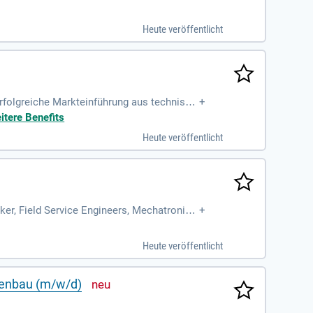
 Anlagen mit.
Heute veröffentlicht
erfolgreiche Markteinführung aus technisch
+
n.
itere Benefits
Heute veröffentlicht
ker, Field Service Engineers, Mechatronike
+
hkräfte
Heute veröffentlicht
agenbau (m/w/d)