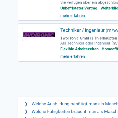
Sie verfügen über ein abgeschl
um Techniker in Schiffbautechnik
Unbefristeter Vertrag | Weiterbi
bau steuern Sie komplexe Projek
mehr erfahren
nd Siemens Teamcenter unterstüt
hen es Ihnen, komplexe Zusamme
eude an der Zusammenarbeit mit i
Techniker / Ingenieur (m/w
TwoTronic GmbH | Thierhaupten
Als Techniker oder Ingenieur (m
tlich. Deine Expertise umfasst d
Flexible Arbeitszeiten | Homeoffi
nden zusammen, um innovative L
mehr erfahren
dards sind Teil Deiner Aufgaben
it Deinem Know-how trägst Du ent
Welche Ausbildung benötigt man als Masch
Welche Fähigkeiten braucht man als Masch