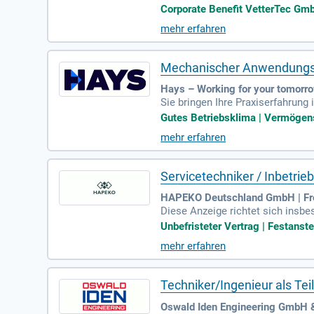
rjährige praktische Erfahrung im
Corporate Benefit VetterTec Gmb
mehr erfahren
Mechanischer Anwendungs
Hays – Working for your tomorr
Sie bringen Ihre Praxiserfahrung
er Sicht. Sie schulen in der Be
Gutes Betriebsklima | Vermögens
mehr erfahren
Servicetechniker / Inbetr
HAPEKO Deutschland GmbH | Fre
Diese Anzeige richtet sich insbe
r, Elektroniker, Elektriker, Auto
Unbefristeter Vertrag | Festanstel
mehr erfahren
Techniker/Ingenieur als Te
Oswald Iden Engineering GmbH 