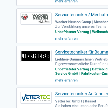
mehr erfahren
Servicetechniker / Mechat
Wacker Neuson Group | Mesche
Zur Verstärkung unseres Teams i
enn Sie Spaß an kompakten Gerät
Unbefristeter Vertrag | Weihnach
mehr erfahren
Servicetechniker für Bauma
Liebherr-Baumaschinen Vertriebs
Eigenverantwortliche Durchführ
d Instandsetzung von komplexen
Unbefristeter Vertrag | Betrieb
Service GmbH | Fahrtkosten-Zusc
mehr erfahren
Servicetechniker Außendie
VetterTec GmbH | Kassel
Sie haben eine technische Beruf