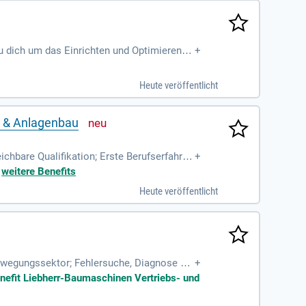
 dich um das Einrichten und Optimieren v
+
. Zu deinen Aufgaben gehören die Wartun
abgeschlossene Ausbildung im Maschinenba
Heute veröffentlicht
rung von CNC- und Automatisierungssyste
lität legt!
- & Anlagenbau
ichbare Qualifikation; Erste Berufserfahrun
+
eise mit Solid
+
weitere Benefits
Heute veröffentlicht
ewegungssektor; Fehlersuche, Diagnose un
+
nd weiteren Maschinenkomponenten
enefit Liebherr-Baumaschinen Vertriebs- und