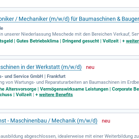
roniker / Mechaniker (m/w/d) für Baumaschinen & Bauge
de
n unserer Niederlassung Meschede mit den Bereichen Verkauf, Serv
en, kleinen Motoren, Verdichtung und ausgereifter Technik haben, a
tsgeld | Gutes Betriebsklima | Dringend gesucht | Vollzeit
|
+
weiter
schinen in der Werkstatt (m/w/d)
- und Service GmbH | Frankfurt
ung von Wartungs- und Reparaturarbeiten an Baumaschinen im Erdb
 Hydrauliksystemen, elektrischen Anlagen, Motoren, Getrieben u
liche Altersvorsorge | Vermögenswirksame Leistungen | Corporate B
huss | Vollzeit
|
+
weitere Benefits
nst - Maschinenbau / Mechanik (m/w/d)
sausbildung abgeschlossen, idealerweise mit einer Weiterbildung z