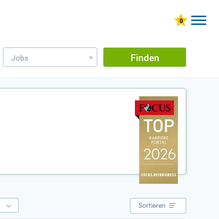
Finden
Jobs
»
e
Sortieren