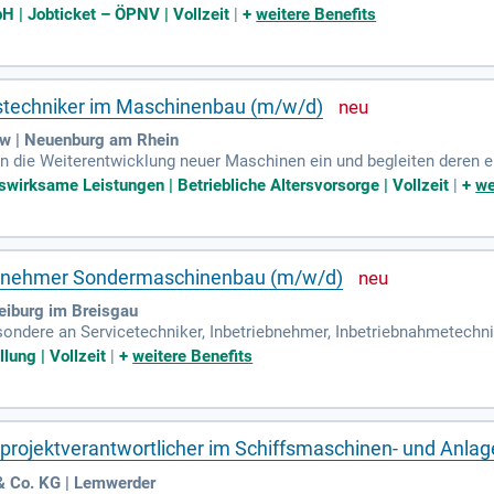
 Service, in der Montage oder der Instandhaltung von Maschinen und
H | Jobticket – ÖPNV | Vollzeit
|
+
weitere Benefits
techniker im Maschinenbau (m/w/d)
ow | Neuenburg am Rhein
 in die Weiterentwicklung neuer Maschinen ein und begleiten deren 
dienung, Wartung und sicheren Nutzung der Maschinen unseres Kunde
wirksame Leistungen | Betriebliche Altersvorsorge | Vollzeit
|
+
we
iebnehmer Sondermaschinenbau (m/w/d)
iburg im Breisgau
sondere an Servicetechniker, Inbetriebnehmer, Inbetriebnahmetechni
matisierungstechniker, Elektrotechniker, Industrieelektriker sowie Fac
lung | Vollzeit
|
+
weitere Benefits
ilprojektverantwortlicher im Schiffsmaschinen- und Anl
& Co. KG | Lemwerder