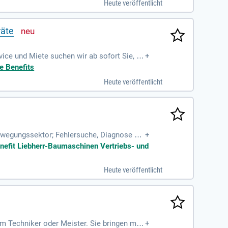
Heute veröffentlicht
räte
ice und Miete suchen wir ab sofort Sie, w
+
ls: Servicetechniker
e Benefits
Heute veröffentlicht
ewegungssektor; Fehlersuche, Diagnose un
+
nd weiteren Maschinenkomponenten
enefit Liebherr-Baumaschinen Vertriebs- und
Heute veröffentlicht
um Techniker oder Meister. Sie bringen meh
+