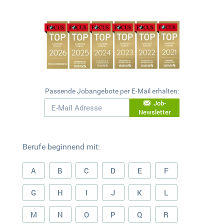
Passende Jobangebote per E-Mail erhalten:
Job-
Newsletter
Berufe beginnend mit:
A
B
C
D
E
F
G
H
I
J
K
L
M
N
O
P
Q
R