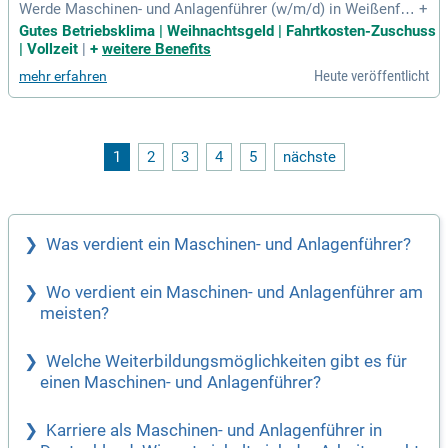
Werde Maschinen- und Anlagenführer (w/m/d) in Weißenfel
+
s! Während deiner 2-jährigen Ausbildung erlernst du die fach
Gutes Betriebsklima | Weihnachtsgeld | Fahrtkosten-Zuschuss
gerechte Bedienung modernster Produktions- und Verpacku
| Vollzeit
|
+
weitere Benefits
ngsanlagen für Getränke. Du steuerst Produktionsprozesse,
Heute veröffentlicht
mehr erfahren
sorgst für reibungslose Abläufe und bereitest Rohstoffe so
wie Verpackungen effizient vor. Als detailorientierter Profi k
ontrollierst du Ergebnisse und hältst hohe Hygiene- und Qua
litätsstandards ein. Zudem baust du ein tiefes technisches
Verständnis auf und unterstützt bei der Wartung und Instand
1
2
3
4
5
nächste
haltung der Maschinen. Starte jetzt deine Karriere im Masch
inenbau und gestalte die Zukunft der Getränkeproduktion ak
tiv mit!
Was verdient ein Maschinen- und Anlagenführer?
Wo verdient ein Maschinen- und Anlagenführer am
meisten?
Welche Weiterbildungsmöglichkeiten gibt es für
einen Maschinen- und Anlagenführer?
Karriere als Maschinen- und Anlagenführer in