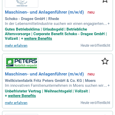
Maschinen- und Anlagenführer (m/w/d)
Schoko - Dragee GmbH | Rhede
In der Lebensmittelindustrie suchen wir einen engagierten
+
Maschinen- und Anlagenführer (m/w/d). Ihre Aufgaben umfa
Gutes Betriebsklima | Urlaubsgeld | Betriebliche
ssen das Einrichten von Maschinen, Kontrollen gemäß unse
Altersvorsorge | Corporate Benefit Schoko - Dragee GmbH |
ren hohen Qualitätsstandards und die Behebung kleinerer St
Vollzeit
|
+
weitere Benefits
örungen. Sie bringen eine abgeschlossene technische Ausbi
Heute veröffentlicht
mehr erfahren
ldung mit und haben idealerweise Erfahrung in der Verpacku
ngstechnik. Bereitschaft zur Schichtarbeit und Deutschkenn
tnisse auf Niveau B1 sind erforderlich. Wir bieten ein attrakt
ives Tarifentgelt inklusive 13. Gehalt, 30 Urlaubstage und be
triebliche Altersvorsorge. Bewerben Sie sich jetzt und werde
n Sie Teil unseres dynamischen Teams!
Maschinen- und Anlagenführer (m/w/d)
Wellkistenfabrik Fritz Peters GmbH & Co. KG | Moers
Im innovativen Familienunternehmen in Moers suchen wir al
+
s Maschinen- und Anlagenführer (m/w/d) tatkräftige Unterst
Unbefristeter Vertrag | Weihnachtsgeld | Vollzeit
|
ützung in einem unbefristeten Vollzeitjob. Hier arbeiten Sie
+
weitere Benefits
mit modernen Wellpappenerzeugungs- und Verarbeitungsma
Heute veröffentlicht
mehr erfahren
schinen, die regelmäßig optimiert werden. Ihre Hauptaufgab
en umfassen das selbständige Einrichten, Rüsten und Bedie
nen der Maschinen sowie die Durchführung von Wartungs- u