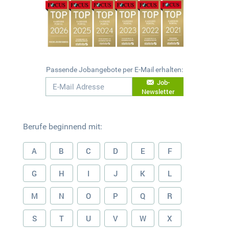
Passende Jobangebote per E-Mail erhalten:
Job-
Newsletter
Berufe beginnend mit:
A
B
C
D
E
F
G
H
I
J
K
L
M
N
O
P
Q
R
S
T
U
V
W
X