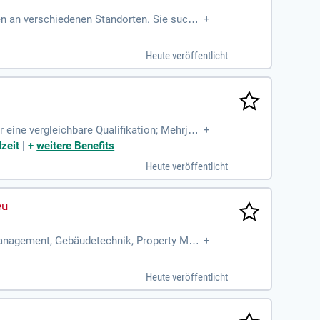
nen an verschiedenen Standorten. Sie suche
+
Werkzeugmacher. Zu Ihren Aufgaben gehören
manuelle und CNC-gesteuerte Schleifen ist
Heute veröffentlicht
ngsunterlagen runden Ihr Aufgabenspektrum
f Ihre Bewerbung.
ine vergleichbare Qualifikation; Mehrjähr
+
in IFS Food, HACCP und
lzeit
|
+
weitere Benefits
Heute veröffentlicht
 Management, Gebäudetechnik, Property Man
+
Heute veröffentlicht