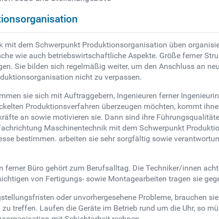
ionsorganisation
k mit dem Schwerpunkt Produktionsorganisation üben organisie
sche wie auch betriebswirtschaftliche Aspekte. Größe ferner Str
n. Sie bilden sich regelmäßig weiter, um den Anschluss an ne
duktionsorganisation nicht zu verpassen.
men sie sich mit Auftraggebern, Ingenieuren ferner Ingenieuri
ickelten Produktionsverfahren überzeugen möchten, kommt ihne
kräfte an sowie motivieren sie. Dann sind ihre Führungsqualitäte
Fachrichtung Maschinentechnik mit dem Schwerpunkt Produktio
esse bestimmen. arbeiten sie sehr sorgfältig sowie verantwortu
 ferner Büro gehört zum Berufsalltag. Die Techniker/innen acht
ichtigen von Fertigungs- sowie Montagearbeiten tragen sie gege
stellungsfristen oder unvorhergesehene Probleme, brauchen sie
n zu treffen. Laufen die Geräte im Betrieb rund um die Uhr, so 
organisation mit Schichtarbeit rechnen.