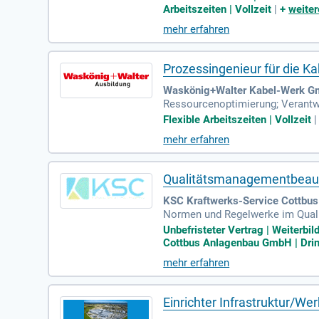
Arbeitszeiten | Vollzeit
|
+
weiter
mehr erfahren
Prozessingenieur für die 
Waskönig+Walter Kabel-Werk Gmb
Ressourcenoptimierung; Verantw
Flexible Arbeitszeiten | Vollzeit
mehr erfahren
Qualitätsmanagementbeauf
KSC Kraftwerks-Service Cottbu
Normen und Regelwerke im Qualit
ojektdokumentationen; Unterstüt
Unbefristeter Vertrag | Weiterbi
Cottbus Anlagenbau GmbH | Dring
mehr erfahren
Einrichter Infrastruktur/