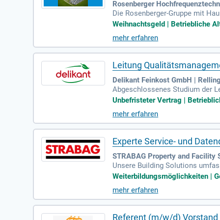
Rosenberger Hochfrequenztechni
Die Rosenberger-Gruppe mit Haupt
n eine technische Fachkraft mit
Weihnachtsgeld | Betriebliche Alt
das selbstständige Herstellen u
mehr erfahren
Teil Ihres Verantwortungsbereic
ab. Bei Interesse an einem dynam
Leitung Qualitätsmanagem
Delikant Feinkost GmbH | Rellin
Abgeschlossenes Studium der Leb
ige Berufserfahrung im Qualität
Unbefristeter Vertrag | Betriebli
mehr erfahren
Experte Service- und Daten
STRABAG Property and Facility
Unsere Building Solutions umfas
agement und spezielle Industries
Weiterbildungsmöglichkeiten | G
mehr erfahren
Referent (m/w/d) Vorstan