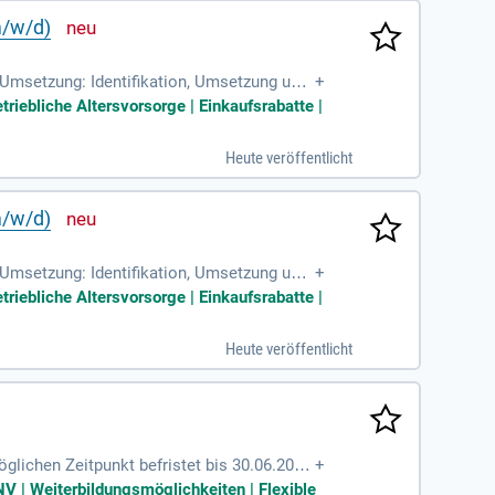
m/w/d)
 Umsetzung: Identifikation, Umsetzung und
+
; Abstimmung & Bereichsübergreifende
triebliche Altersvorsorge | Einkaufsrabatte |
Heute veröffentlicht
m/w/d)
 Umsetzung: Identifikation, Umsetzung und
+
; Abstimmung & Bereichsübergreifende
triebliche Altersvorsorge | Einkaufsrabatte |
Heute veröffentlicht
lichen Zeitpunkt befristet bis 30.06.2030
+
tgruppe: 13 TV-L;
V | Weiterbildungsmöglichkeiten | Flexible