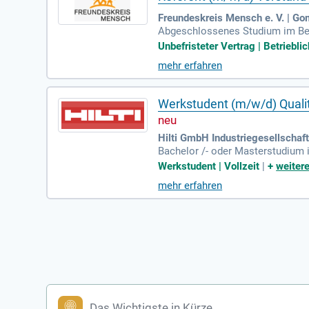
Freundeskreis Mensch e. V. | G
Abgeschlossenes Studium im Bere
ung, idealerweise in einer Stabs
Unbefristeter Vertrag | Betriebli
mehr erfahren
Werkstudent (m/w/d) Quali
Hilti GmbH Industriegesellschaft
Bachelor /- oder Masterstudium 
chnik oder vergleichbare Studien
Werkstudent | Vollzeit
|
+
weitere
mehr erfahren
Das Wichtigste in Kürze