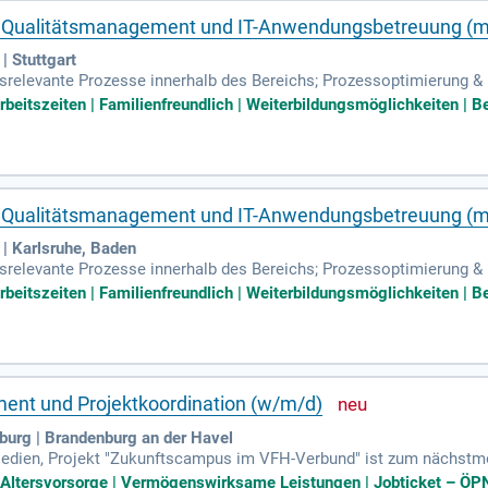
g, Qualitätsmanagement und IT-Anwendungsbetreuung (
 Stuttgart
gsrelevante Prozesse innerhalb des Bereichs; Prozessoptimierung &
 Prozessoptmierung zur Effizienzsteigerung und Qualitätssicherung
Arbeitszeiten | Familienfreundlich | Weiterbildungsmöglichkeiten | Be
g, Qualitätsmanagement und IT-Anwendungsbetreuung (
| Karlsruhe, Baden
gsrelevante Prozesse innerhalb des Bereichs; Prozessoptimierung &
 Prozessoptmierung zur Effizienzsteigerung und Qualitätssicherung
Arbeitszeiten | Familienfreundlich | Weiterbildungsmöglichkeiten | Be
ent und Projektkoordination (w/m/d)
urg | Brandenburg an der Havel
edien, Projekt "Zukunftscampus im VFH-Verbund" ist zum nächstmög
ferent Qualitätsmanagement und Projektkoordination (w/m/d): Entgel
he Altersvorsorge | Vermögenswirksame Leistungen | Jobticket – ÖPN