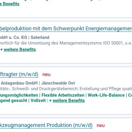
e Benefits
Kabelproduktion mit dem Schwerpunkt Energiemanageme
H u. Co. KG | Saterland
ortlich für die Umsetzung des Managementsystems ISO 50001, u.a
|
+
weitere Benefits
tragter (m/w/d)
s Anlagenbau GmbH | Jänschwalde Ost
äts-, Schweiß- und Druckgerätebereich; Erstellung und Pflege qual
zung der Projektleitung und Fachabteilungen in Qualitätsfragen; B
ldungsmöglichkeiten | Flexible Arbeitszeiten | Work-Life-Balance |
end gesucht | Vollzeit
|
+
weitere Benefits
Werkzeugmanagement Produktion (m/w/d)