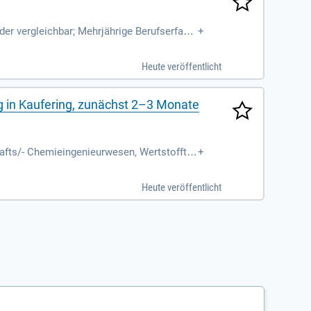
r vergleichbar; Mehrjährige Berufserfahr
+
ierenden Funktion;
Heute veröffentlicht
g in Kaufering, zunächst 2–3 Monate
afts/- Chemieingenieurwesen, Wertstoffte
+
n Tätigkeiten im
Heute veröffentlicht