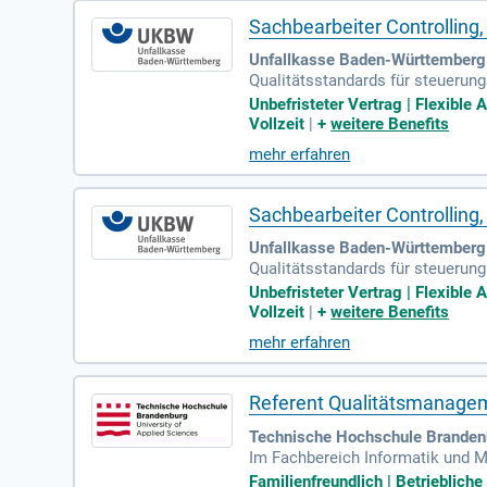
Sachbearbeiter Controllin
Unfallkasse Baden-Württemberg |
Qualitätsstandards für steuerun
Nachverfolgung kontinuierlicher
Unbefristeter Vertrag | Flexible 
Vollzeit
|
+
weitere Benefits
mehr erfahren
Sachbearbeiter Controllin
Unfallkasse Baden-Württemberg 
Qualitätsstandards für steuerun
Nachverfolgung kontinuierlicher
Unbefristeter Vertrag | Flexible 
Vollzeit
|
+
weitere Benefits
mehr erfahren
Referent Qualitätsmanagem
Technische Hochschule Brandenb
Im Fachbereich Informatik und M
folgende Stelle zu besetzen: Re
Familienfreundlich | Betrieblic