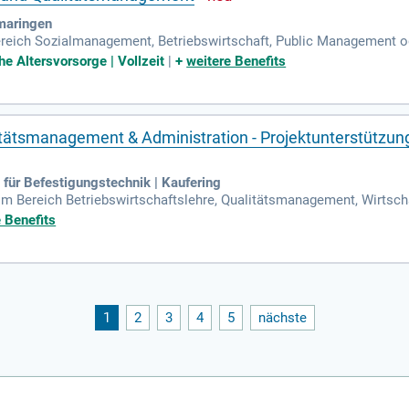
omaringen
ich Sozialmanagement, Betriebswirtschaft, Public Management ode
stelle, im Qualitätsmanagement oder in einer vergleichbaren koordin
che Altersvorsorge | Vollzeit
|
+
weitere Benefits
tätsmanagement & Administration - Projektunterstützun
 für Befestigungstechnik | Kaufering
im Bereich Betriebswirtschaftslehre, Qualitätsmanagement, Wirtsch
gänge; Sichere Kenntnisse in MS-Office; Interesse an administrative
 Benefits
1
2
3
4
5
nächste