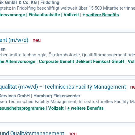
k GmbH & Co. KG | Fridolfing
sitz in Fridolfing beschäftigt weltweit über 15.500 Mitarbeiter*in
 einer abgeschlossenen Ausbildung als Industriemechaniker oder 
ersvorsorge | Einkaufsrabatte | Vollzeit
|
+
weitere Benefits
nd Prüfen von Werkzeugen, sowie die Qualitätskontrolle. Auch das 
hs. Wartungsarbeiten der Maschinen und die Erstellung von Fertigu
ischen Arbeitsumfeld und innovativen Projekten, freuen wir uns au
ent (m/w/d)
gen
ensmitteltechnologie, Ökotrophologie, Qualitätsmanagement oder e
smanagement eines Lebensmittelherstellers; Fundierte Kenntnisse 
che Altersvorsorge | Corporate Benefit Delikant Feinkost GmbH | Vol
qualität (m/w/d) – Technisches Facility Management
 Services GmbH | Hamburg Finkenwerder
sen Technisches Facility Management, Infrastrukturelles Facility
ervices.
esundheitsprogramme | Vollzeit
|
+
weitere Benefits
d und Qualitätsmanagement