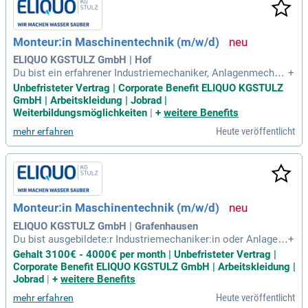
Monteur:in Maschinentechnik (m/w/d)
ELIQUO KGSTULZ GmbH | Hof
Du bist ein erfahrener Industriemechaniker, Anlagenmechani
+
ker oder Schlosser und suchst eine neue Herausforderung?
Unbefristeter Vertrag | Corporate Benefit ELIQUO KGSTULZ
Wir bieten dir einen unbefristeten Arbeitsvertrag in einer kris
GmbH | Arbeitskleidung | Jobrad |
ensicheren Branche mit flachen Hierarchien und einem fami
Weiterbildungsmöglichkeiten
|
+
weitere Benefits
liären Arbeitsumfeld. Profitiere von einer attraktiven Vergütu
Heute veröffentlicht
mehr erfahren
ng mit Montagezuschlägen sowie vielfältigen Weiterbildung
smöglichkeiten. Deine Aufgaben umfassen die maschinente
chnische Installation und die Erweiterung kommunaler Trink
- und Abwasseranlagen in Deutschland und angrenzenden L
ändern. Zudem unterstützen wir Umweltschutz und bieten B
enefits wie Firmenfahrrad-Leasing. Bewirb dich jetzt und sic
Monteur:in Maschinentechnik (m/w/d)
here dir deinen Platz in unserem Team!
ELIQUO KGSTULZ GmbH | Grafenhausen
Du bist ausgebildete:r Industriemechaniker:in oder Anlagen
+
mechaniker:in und hast Erfahrung im Rohrleitungsbau? Uns
Gehalt 3100€ - 4000€ per month | Unbefristeter Vertrag |
er Unternehmen bietet dir einen unbefristeten Arbeitsvertrag
Corporate Benefit ELIQUO KGSTULZ GmbH | Arbeitskleidung |
und ein attraktives Vergütungspaket, einschließlich Montag
Jobrad
|
+
weitere Benefits
ezuschlägen und Firmenfahrrad-Leasing. Du arbeitest in ein
Heute veröffentlicht
mehr erfahren
er krisensicheren Branche und profitierst von flachen Hierar