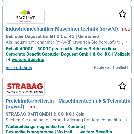
chien in einem familiären Umfeld. Deine Aufgaben beinhalte
n maschinentechnische Installationen sowie die Erweiterun
g kommunaler Wasseranlagen. Wenn du bereit bist zu reise
n und teamorientiert arbeitest, sind wir auf der Suche nach d
ir! Bewirb dich jetzt, indem du auf "Jetzt Bewerben" klickst!
Industriemechaniker Maschinentechnik (m/w/d)
Gebrüder Bagusat GmbH & Co. KG | Geretsried
Als Industriemechaniker (m/w/d) erwarten Sie herausforder
+
nde Aufgaben in der Wartung und Instandhaltung von Masch
Gehalt 4000€ - 5000€ per month | Gutes Betriebsklima |
inen und Produktionsanlagen. Ihre präzisen Inspektionen ga
Corporate Benefit Gebrüder Bagusat GmbH & Co. KG | Vollzeit
rantieren einen reibungslosen Produktionsablauf, während I
|
+
weitere Benefits
hre Erfahrung eine sichere Reparatur gewährleistet. Wir suc
Heute veröffentlicht
mehr erfahren
hen engagierte Fachkräfte mit einer abgeschlossenen Beruf
sausbildung als Industriemechaniker, Mechatroniker oder S
chlosser. Idealerweise bringen Sie Erfahrung aus lebensmitt
elproduzierenden Unternehmen mit. Flexibilität für das Zwei-
Schicht-System sowie Rufbereitschaft sind für Sie selbstver
ständlich. Wenn Sie Verantwortung übernehmen und gerne i
Projektmitarbeiter:in - Maschinentechnik & Telematik
m Team arbeiten, sind Sie bei uns genau richtig!
(m/w/d)
STRABAG BMTI GMBH & CO. KG | Köln
Suchen Sie eine neue Herausforderung im Bereich nachhalti
+
ges Bauen? Bei uns gestalten Sie mit modernster Maschine
Weiterbildungsmöglichkeiten | Kantine |
ntechnik innovative Projekte und fördern Ihre beruflichen Fä
Gesundheitsprogramme | Vollzeit
|
+
weitere Benefits