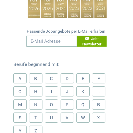
Passende Jobangebote per E-Mail erhalten:
Job-
Newsletter
Berufe beginnend mit:
A
B
C
D
E
F
G
H
I
J
K
L
M
N
O
P
Q
R
S
T
U
V
W
X
Y
Z