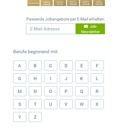
Passende Jobangebote per E-Mail erhalten:
Job-
Newsletter
Berufe beginnend mit:
A
B
C
D
E
F
G
H
I
J
K
L
M
N
O
P
Q
R
S
T
U
V
W
X
Y
Z