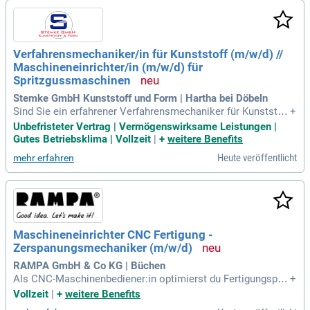
Erhalte bis zu 1000 € für Empfehlungen neuer Mitarbeiter un
d entdecke deine Perspektiven in TOP-Unternehmen der Reg
ion!
Verfahrensmechaniker/in für Kunststoff (m/w/d) //
Maschineneinrichter/in (m/w/d) für
Spritzgussmaschinen
Stemke GmbH Kunststoff und Form | Hartha bei Döbeln
Sind Sie ein erfahrener Verfahrensmechaniker für Kunststof
+
ftechnik oder Kunststoff-Formgeber? Alternativ freuen wir u
Unbefristeter Vertrag | Vermögenswirksame Leistungen |
ns auch über Bewerbungen mit einer technischen Ausbildun
Gutes Betriebsklima | Vollzeit
|
+
weitere Benefits
g und mehrjähriger Erfahrung im Kunststoffspritzguss. Ihre
Heute veröffentlicht
mehr erfahren
Stärken liegen in der Überwachung, Steuerung und Optimier
ung der Fertigung? Sie zeichnen sich durch eigenständige Ar
beitsweise, Organisationsgeschick und Teamfähigkeit aus?
Wir bieten Ihnen ein unbefristetes Arbeitsverhältnis, ein fam
iliäres Arbeitsumfeld und zahlreiche Weiterbildungsmöglich
keiten. In unserem wachsenden Unternehmen erwartet Sie e
Maschineneinrichter CNC Fertigung -
ine spannende und herausfordernde Position im 3-Schicht-S
Zerspanungsmechaniker (m/w/d)
ystem – bewerben Sie sich jetzt!
RAMPA GmbH & Co KG | Büchen
Als CNC-Maschinenbediener:in optimierst du Fertigungspro
+
zesse und überwachst die Produktion. Deine Aufgaben umfa
Vollzeit
|
+
weitere Benefits
ssen das Einrichten, Programmieren und Warten von CNC-D