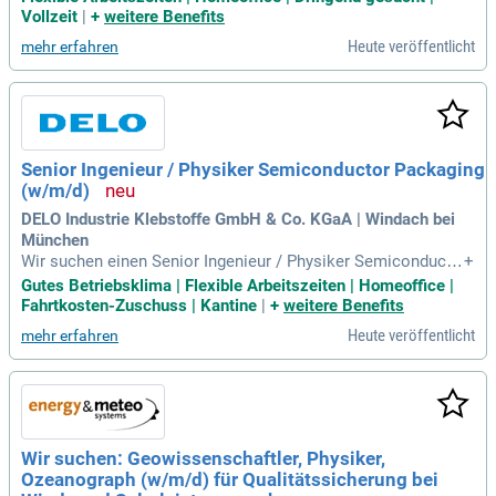
ben oder zur rechtlichen Situation; Außendiensttätigkeit zu
Vollzeit
|
+
weitere Benefits
etwa 60% teils 70% aufgrund der Situation des überbetriebli
Heute veröffentlicht
mehr erfahren
chen Dienstes; Tätigkeit im Wirtschaftsraum
Senior Ingenieur / Physiker Semiconductor Packaging
(w/m/d)
DELO Industrie Klebstoffe GmbH & Co. KGaA | Windach bei
München
Wir suchen einen Senior Ingenieur / Physiker Semiconducto
+
r Packaging (w/m/d), um unser Engineering-Team zu verstär
Gutes Betriebsklima | Flexible Arbeitszeiten | Homeoffice |
ken. In dieser Position arbeiten Sie an anspruchsvollen kleb
Fahrtkosten-Zuschuss | Kantine
|
+
weitere Benefits
technischen Herausforderungen im Microelectronic Packag
Heute veröffentlicht
mehr erfahren
ing. Ihre Aufgaben umfassen die Entwicklung kundenspezifi
scher Lösungen und die Integration in den Fertigungsprozes
s. Zudem beraten Sie unsere internationalen Kunden und unt
erstützen Vertrieb sowie Produktmanagement. Machbarkeit
sstudien führen Sie durch und entwickeln innovative Ansätz
e. Ein Studium in Ingenieurwissenschaften oder Physik ist V
Wir suchen: Geowissenschaftler, Physiker,
oraussetzung, um unsere Fachexpertise kontinuierlich zu er
Ozeanograph (w/m/d) für Qualitätssicherung bei
weitern.