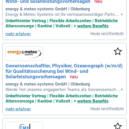
Wind- und Solarleistungsvorhersagen
energy & meteo systems GmbH | Oldenburg
Energy & Meteo Systems ist Ihr vertrauenswürdiger Partner
+
für die effiziente Integration erneuerbarer Energien in Strom
Unbefristeter Vertrag | Flexible Arbeitszeiten | Betriebliche
netze. Gemeinsam mit emsys VPP und emsys grid services
Altersvorsorge | Kantine | Vollzeit
|
+
weitere Benefits
bieten wir innovative Softwarelösungen und Full-Service-Die
Heute veröffentlicht
mehr erfahren
nstleistungen für Stromhändler und Netzbetreiber weltweit.
Unser Leistungsspektrum umfasst präzise Wind- und Solarp
rognosen sowie virtuelle Kraftwerke zur effektiven Steuerun
g dezentraler Energieanlagen. Wir setzen auf nachhaltige Te
chnologien und hinterlassen einen grünen Fußabdruck. Vers
tärken Sie unser Team in Oldenburg als Geowissenschaftle
Geowissenschaftler, Physiker, Ozeanograph (w/m/d)
r:in, Physiker:in oder Ozeanograph:in. Tragen Sie aktiv zur E
für Qualitätssicherung bei Wind- und
nergiewende bei und gestalten Sie die Zukunft mit uns!
Solarleistungsvorhersagen
energy & meteo systems GmbH | Oldenburg
Werde Teil unseres engagierten Teams als Geowissenschaf
+
tler:in, Physiker:in oder Ozeanograph:in! Bei energy & meteo
Unbefristeter Vertrag | Flexible Arbeitszeiten | Betriebliche
systems gestalten wir gemeinsam an der Energiewende und
Altersvorsorge | Kantine | Vollzeit
|
+
weitere Benefits
integrieren erneuerbare Energien in das Stromnetz. Mit inno
Heute veröffentlicht
mehr erfahren
vativen Softwarelösungen und umfassenden Dienstleistung
en unterstützen wir Stromhändler und Netzbetreiber weltwei
t. Unsere Expertise umfasst Wind- und Solarleistungsprogn
osen sowie die Entwicklung virtueller Kraftwerke. Wir setze