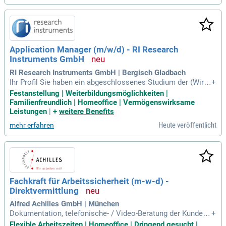
Laboruntersuchungen durch und bewerten physikalische Me
ssgrößen. Sie optimieren bestehende Produkte hinsichtlich
Funktion und Wirtschaftlichkeit und integrieren neue Kompo
nenten in bestehende Systeme. Enge Zusammenarbeit mit i
nternen Abteilungen und externen Partnern ist dabei unerläs
Application Manager (m/w/d) - RI Research
slich. Unterstützen Sie uns, Ihre Ideen in die Realität umzus
Instruments GmbH
etzen und zur technischen Dokumentation beizutragen!
RI Research Instruments GmbH | Bergisch Gladbach
Ihr Profil Sie haben ein abgeschlossenes Studium der (Wirts
+
chafts-) Informatik, eine Ausbildung als Fachinformatiker/in
Festanstellung | Weiterbildungsmöglichkeiten |
für Anwendungsentwicklung oder Systemintegration bzw. ei
Familienfreundlich | Homeoffice | Vermögenswirksame
ne vergleichbare Qualifikation.
Leistungen
|
+
weitere Benefits
Heute veröffentlicht
mehr erfahren
Fachkraft für Arbeitssicherheit (m-w-d) -
Direktvermittlung
Alfred Achilles GmbH | München
Dokumentation, telefonische- / Video-Beratung der Kunden
+
zu Fragen an einzelnen Arbeitsplätzen, für bestimmte Aufga
Flexible Arbeitszeiten | Homeoffice | Dringend gesucht |