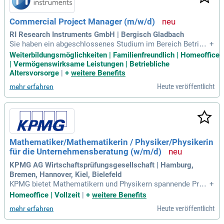
Commercial Project Manager (m/w/d)
RI Research Instruments GmbH | Bergisch Gladbach
Sie haben ein abgeschlossenes Studium im Bereich Betrieb
+
swirtschaftslehre, Wirtschaftswissenschaften, Wirtschaftsr
Weiterbildungsmöglichkeiten | Familienfreundlich | Homeoffice
echt, Wirtschaftsingenieurwesen oder eine vergleichbare Qu
| Vermögenswirksame Leistungen | Betriebliche
alifikation.
Altersvorsorge
|
+
weitere Benefits
Heute veröffentlicht
mehr erfahren
Mathematiker/Mathematikerin / Physiker/Physikerin
für die Unternehmensberatung (w/m/d)
KPMG AG Wirtschaftsprüfungsgesellschaft | Hamburg,
Bremen, Hannover, Kiel, Bielefeld
KPMG bietet Mathematikern und Physikern spannende Proje
+
kte in verschiedenen Branchen, von Start-ups bis zu großen
Homeoffice | Vollzeit
|
+
weitere Benefits
Finanzdienstleistern. Deine analytischen Fähigkeiten sind e
Heute veröffentlicht
mehr erfahren
ntscheidend, um Unternehmen bei wichtigen Entscheidunge
n zu unterstützen. Werde Teil eines interdisziplinären Team