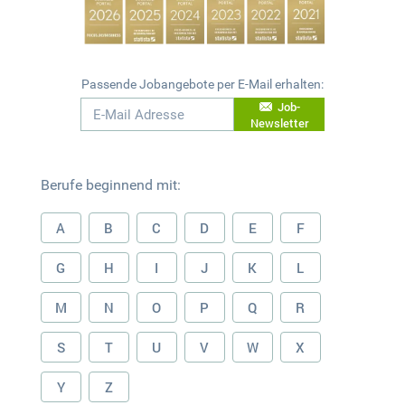
Passende Jobangebote per E-Mail erhalten:
Job-
Newsletter
Berufe beginnend mit:
A
B
C
D
E
F
G
H
I
J
K
L
M
N
O
P
Q
R
S
T
U
V
W
X
Y
Z