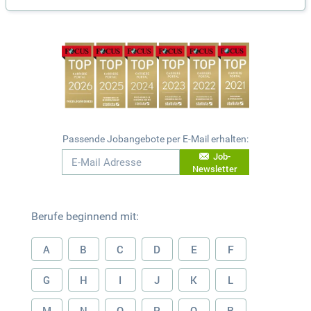
Passende Jobangebote per E-Mail erhalten:
Job-
Newsletter
Berufe beginnend mit:
A
B
C
D
E
F
G
H
I
J
K
L
M
N
O
P
Q
R