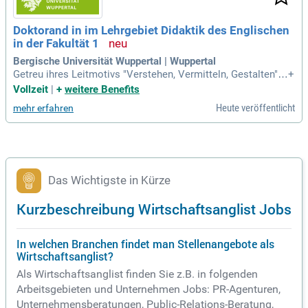
Doktorand in im Lehrgebiet Didaktik des Englischen
in der Fakultät 1
Bergische Universität Wuppertal | Wuppertal
Getreu ihres Leitmotivs "Verstehen, Vermitteln, Gestalten" w
+
idmet sie sich den großen gesellschaftlichen Herausforderu
Vollzeit
|
+
weitere Benefits
ngen in Wissenschaft, Bildung, Kultur, Wirtschaft, Gesellsch
Heute veröffentlicht
mehr erfahren
aft, Technik und Umwelt.
Das Wichtigste in Kürze
Kurzbeschreibung Wirtschaftsanglist Jobs
In welchen Branchen findet man Stellenangebote als
Wirtschaftsanglist?
Als Wirtschaftsanglist finden Sie z.B. in folgenden
Arbeitsgebieten und Unternehmen Jobs: PR-Agenturen,
Unternehmensberatungen, Public-Relations-Beratung,