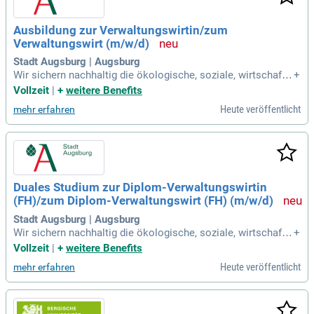
Ausbildung zur Verwaltungswirtin/zum
Verwaltungswirt (m/w/d)
Stadt Augsburg | Augsburg
Wir sichern nachhaltig die ökologische, soziale, wirtschaftli
+
che und kulturelle Zukunftsfähigkeit der Stadt Augsburg. Tä
Vollzeit
|
+
weitere Benefits
glich engagieren sich mehr als 7.500 Beschäftigte in verschi
Heute veröffentlicht
mehr erfahren
edensten Bereichen für unsere über 300.000 Bürgerinnen un
d Bürger.
Duales Studium zur Diplom-Verwaltungswirtin
(FH)/zum Diplom-Verwaltungswirt (FH) (m/w/d)
Stadt Augsburg | Augsburg
Wir sichern nachhaltig die ökologische, soziale, wirtschaftli
+
che und kulturelle Zukunftsfähigkeit der Stadt Augsburg. Tä
Vollzeit
|
+
weitere Benefits
glich engagieren sich mehr als 7.500 Beschäftigte in verschi
Heute veröffentlicht
mehr erfahren
edensten Bereichen für unsere über 300.000 Bürgerinnen un
d Bürger.