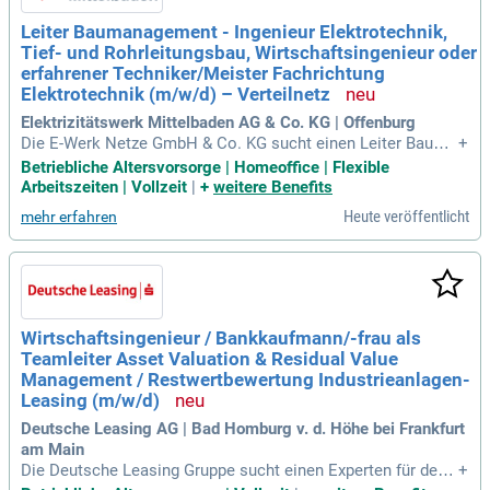
Leiter Baumanagement - Ingenieur Elektrotechnik,
Tief- und Rohrleitungsbau, Wirtschaftsingenieur oder
erfahrener Techniker/Meister Fachrichtung
Elektrotechnik (m/w/d) – Verteilnetz
Elektrizitätswerk Mittelbaden AG & Co. KG | Offenburg
Die E-Werk Netze GmbH & Co. KG sucht einen Leiter Bauma
+
nagement (m/w/d) für das Stromverteilnetz in Mittelbaden. I
Betriebliche Altersvorsorge | Homeoffice | Flexible
n dieser unbefristeten Vollzeit- oder Teilzeitstelle übernehm
Arbeitszeiten | Vollzeit
|
+
weitere Benefits
en Sie die fachliche und disziplinarische Verantwortung für
Heute veröffentlicht
mehr erfahren
ein 15-köpfiges Team. Sie leiten Leitungsbauprojekte von de
r Entwurfsplanung bis zur Inbetriebnahme und steuern Team
prozesse effizient. Durch enge Zusammenarbeit mit Netzku
nden und 48 Kommunen sichern Sie Wirtschaftlichkeit und
Versorgungsqualität. Ihre Aufgaben umfassen zudem die Ko
ordination mit Bereichen wie Assetmanagement und Netzpl
Wirtschaftsingenieur / Bankkaufmann/-frau als
anung. Bewerben Sie sich jetzt und werden Sie Teil eines dy
Teamleiter Asset Valuation & Residual Value
namischen Teams!
Management / Restwertbewertung Industrieanlagen-
Leasing (m/w/d)
Deutsche Leasing AG | Bad Homburg v. d. Höhe bei Frankfurt
am Main
Die Deutsche Leasing Gruppe sucht einen Experten für den
+