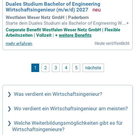
Duales Studium Bachelor of Engineering
Wirtschaftsingenieur (m/w/d) 2027
Westfalen Weser Netz GmbH | Paderborn
Starte dein Duales Studium als Bachelor of Engineering Wirt
+
schaftsingenieur (m/w/d) bei der Westfalen Weser Netz Gm
Corporate Benefit Westfalen Weser Netz GmbH | Flexible
bH in Paderborn! Das Bewerbungsverfahren für 2027 öffnet i
Arbeitszeiten | Vollzeit
|
+
weitere Benefits
m Mai 2026. Deine spannenden Aufgaben umfassen die Pla
Heute veröffentlicht
mehr erfahren
nung und Steuerung energiewirtschaftlicher Prozesse zur U
msetzung der Energiewende. Zudem entwickelst du innovati
ve Strategien zur Zukunftssicherung des Unternehmens. Als
Bindeglied zwischen Wirtschaft und Technik optimierst du t
echnische Abläufe, um den Gewinn zu steigern und Ressour
1
2
3
4
5
nächste
cen zu schonen. Der Ausbildungsort ist in Herford oder Pad
erborn und die Dauer beträgt 6 Semester, in Kooperation mit
der Hochschule Weserbergland.
Was verdient ein Wirtschaftsingenieur?
Wo verdient ein Wirtschaftsingenieur am meisten?
Welche Weiterbildungsmöglichkeiten gibt es für
Wirtschaftsingenieure?