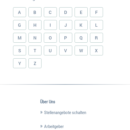
A
B
C
D
E
F
G
H
I
J
K
L
M
N
O
P
Q
R
S
T
U
V
W
X
Y
Z
Über Uns
Stellenangebote schalten
Arbeitgeber