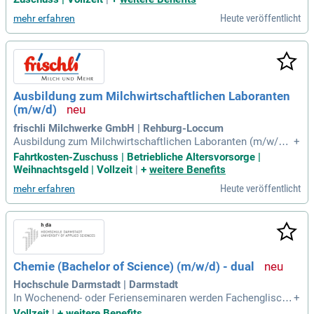
fung unserer Molkereiprodukte zuständig.
Heute veröffentlicht
mehr erfahren
Ausbildung zum Milchwirtschaftlichen Laboranten
(m/w/d)
frischli Milchwerke GmbH | Rehburg-Loccum
Ausbildung zum Milchwirtschaftlichen Laboranten (m/w/d)
+
2026: Naturwissenschaften gehören zu Ihren Lieblingsfäche
Fahrtkosten-Zuschuss | Betriebliche Altersvorsorge |
rn? Sie haben kein Problem mit Zahlen umzugehen? Sie arb
Weihnachtsgeld | Vollzeit
|
+
weitere Benefits
eiten gerne methodisch und eigenverantwortlich?
Heute veröffentlicht
mehr erfahren
Chemie (Bachelor of Science) (m/w/d) - dual
Hochschule Darmstadt | Darmstadt
In Wochenend- oder Ferienseminaren werden Fachenglisch,
+
Literaturrecherchen und Präsentationstechniken vertieft so
Vollzeit
|
+
weitere Benefits