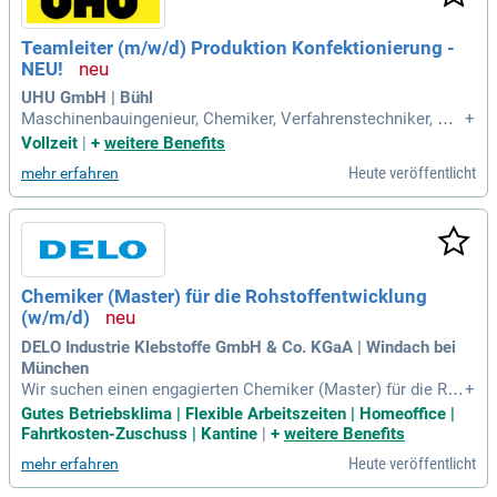
Teamleiter (m/w/d) Produktion Konfektionierung -
NEU!
UHU GmbH | Bühl
Maschinenbauingenieur, Chemiker, Verfahrenstechniker, Wir
+
tschaftsingenieur, Coach, Performance-Manager, Gesundhei
Vollzeit
|
+
weitere Benefits
tsmanager, Maschinenkenntnisse, Materialkenntnisse, Hand
Heute veröffentlicht
mehr erfahren
werk, Gewerbe, Ingenieur, Technik.
Chemiker (Master) für die Rohstoffentwicklung
(w/m/d)
DELO Industrie Klebstoffe GmbH & Co. KGaA | Windach bei
München
Wir suchen einen engagierten Chemiker (Master) für die Ro
+
hstoffentwicklung (w/m/d) in unserem Bereich New Materia
Gutes Betriebsklima | Flexible Arbeitszeiten | Homeoffice |
ls. Ihre Hauptaufgabe besteht darin, innovative Rohstofflösu
Fahrtkosten-Zuschuss | Kantine
|
+
weitere Benefits
ngen für die Klebstoffformulierung zu erarbeiten. Sie führen
Heute veröffentlicht
mehr erfahren
Synthesen durch und testen neue Rohstoffe mit modernen p
hysikalisch-chemischen Methoden. Zudem unterstützen Sie