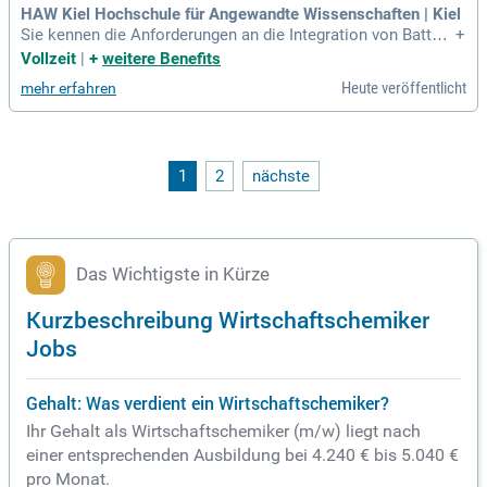
HAW Kiel Hochschule für Angewandte Wissenschaften | Kiel
Sie kennen die Anforderungen an die Integration von Batteri
+
espeichern in Energienetze ebenso wie ökologische Aspekt
Vollzeit
|
+
weitere Benefits
e eines nachhaltigen Recyclings und der Kreislaufwirtschaft.
Heute veröffentlicht
mehr erfahren
1
2
nächste
Das Wichtigste in Kürze
Kurzbeschreibung Wirtschaftschemiker
Jobs
Gehalt: Was verdient ein Wirtschaftschemiker?
Ihr Gehalt als Wirtschaftschemiker (m/w) liegt nach
einer entsprechenden Ausbildung bei 4.240 € bis 5.040 €
pro Monat.