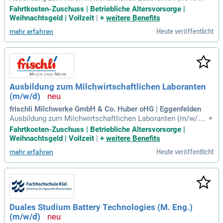
2026: Naturwissenschaften gehören zu Ihren Lieblingsfäche
Fahrtkosten-Zuschuss | Betriebliche Altersvorsorge |
rn? Sie haben kein Problem mit Zahlen umzugehen? Sie arb
Weihnachtsgeld | Vollzeit
|
+
weitere Benefits
eiten gerne methodisch und eigenverantwortlich?
Heute veröffentlicht
mehr erfahren
Ausbildung zum Milchwirtschaftlichen Laboranten
(m/w/d)
frischli Milchwerke GmbH & Co. Huber oHG | Eggenfelden
Ausbildung zum Milchwirtschaftlichen Laboranten (m/w/d)
+
2026: Naturwissenschaften gehören zu Ihren Lieblingsfäche
Fahrtkosten-Zuschuss | Betriebliche Altersvorsorge |
rn? Sie haben kein Problem mit Zahlen umzugehen? Sie arb
Weihnachtsgeld | Vollzeit
|
+
weitere Benefits
eiten gerne methodisch und eigenverantwortlich?
Heute veröffentlicht
mehr erfahren
Duales Studium Battery Technologies (M. Eng.)
(m/w/d)