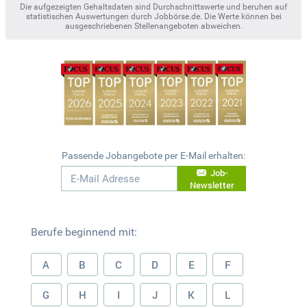
Die aufgezeigten Gehaltsdaten sind Durchschnittswerte und beruhen auf
statistischen Auswertungen durch Jobbörse.de. Die Werte können bei
ausgeschriebenen Stellenangeboten abweichen.
Passende Jobangebote per E-Mail erhalten:
Job-
Newsletter
Berufe beginnend mit:
A
B
C
D
E
F
G
H
I
J
K
L