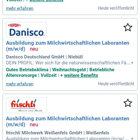
wie wirtschaftliche und juristische Basisqualifikationen ver
Heute veröffentlicht
mehr erfahren
mittelt.
Ausbildung zum Milchwirtschaftlichen Laboranten
(m/w/d)
Danisco Deutschland GmbH | Niebüll
DEIN PROFIL: Wer sich für die naturwissenschaftlichen Fäc
+
her begeistert und genau und sorgfältig arbeiten kann, für de
Gutes Betriebsklima | Weihnachtsgeld | Betriebliche
n ist der Beruf des Milchwirtschaftlichen Laboranten genau
Altersvorsorge | Vollzeit
|
+
weitere Benefits
richtig.
Heute veröffentlicht
mehr erfahren
Ausbildung zum Milchwirtschaftlichen Laboranten
(m/w/d)
frischli Milchwerk Weißenfels GmbH | Weißenfels
Ausbildung zum Milchwirtschaftlichen Laboranten (m/w/d)
+