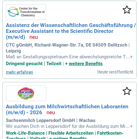
die Überführung der chemischen Synthese in den technisch
en Maßstab und beobachten den Rohstoffmarkt. Vorausges
etzt wird ein erfolgreich abgeschlossenes Chemie-Studium
(Diplom, Master oder Bachelor) mit Schwerpunkt in organis
Assistenz der Wissenschaftlichen Geschäftsführung /
cher Synthesechemie oder Polymerchemie. Relevante Beruf
Executive Assistant to the Scientific Director
serfahrung sowie Personalverantwortung für Laborassistent
en sind ebenfalls von Vorteil.
(m/w/d)
CTC gGmbH, Richard-Wagner-Str. 7a, DE 04509 Delitzsch |
Leipzig
Maß an Gestaltungsspielraum Eine abwechslungsreiche Tät
+
igkeit mit Einblicken in die strategische Entwicklung einer w
Dringend gesucht | Teilzeit
|
+
weitere Benefits
achsenden Forschungseinrichtung Zusammenarbeit mit füh
Heute veröffentlicht
mehr erfahren
renden Wissenschaftlerinnen und Wissenschaftlern sowie P
artnern aus Wissenschaft, Wirtschaft
Ausbildung zum Milchwirtschaftlichen Laboranten
(m/w/d) - 2026
Sachsenmilch Leppersdorf GmbH | Wachau
Wir suchen Dich in Leppersdorf für die Ausbildung zum Milc
+
hwirtschaftlichen Laboranten (m/w/d); 2026. Deine Rolle: Al
Work-Life-Balance | Flexible Arbeitszeiten | Fahrtkosten-
s Milchwirtschaftlicher Laborant (m/w/d) bist Du für die Prü
Zuschuss | Vollzeit
|
+
weitere Benefits