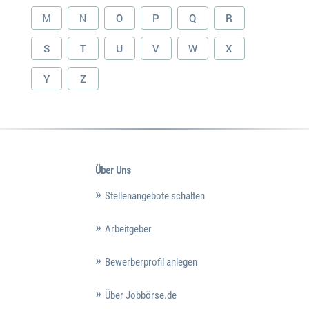
M
N
O
P
Q
R
S
T
U
V
W
X
Y
Z
Über Uns
Stellenangebote schalten
Arbeitgeber
Bewerberprofil anlegen
Über Jobbörse.de