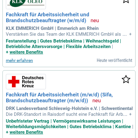
Fachkraft für Arbeitssicherheit und
Brandschutzbeauftragter (w/m/d)
KLK EMMERICH GmbH | Emmerich am Rhein
Verstärken Sie das Team der KLK EMMERICH GmbH als Fa
+
chkraft für Arbeitssicherheit und Brandschutzbeauftragter
Festanstellung | Gutes Betriebsklima | Weihnachtsgeld |
(w/m/d)! Wir bieten Ihnen ein positives Arbeitsumfeld, in de
Betriebliche Altersvorsorge | Flexible Arbeitszeiten
|
m Ihre Ideen geschätzt werden. Nachhaltigkeit ist ein zentra
+
weitere Benefits
ler Bestandteil unserer Unternehmensphilosophie und spieg
Heute veröffentlicht
mehr erfahren
elt sich in unseren Produkten wider. Ehrlichkeit und Teamar
beit sind die Grundpfeiler unserer Kultur. Freuen Sie sich auf
Entwicklungsmöglichkeiten in einer sicheren, zukunftsorien
tierten Anstellung. Werden Sie Teil von rund 400 engagierten
Mitarbeitern in Emmerich am Rhein und Düsseldorf und trag
en Sie aktiv zum Unternehmenserfolg bei!
Fachkraft für Arbeitssicherheit (m/w/d) (Sifa,
Brandschutzbeauftragter (m/w/d))
DRK Landesverband Schleswig-Holstein e.V. | Schwentinental
Die DRK-Standort in Raisdorf sucht eine Fachkraft für Arbeit
+
ssicherheit (m/w/d) in Teilzeit mit 19,25 Stunden pro Woch
Unbefristeter Vertrag | Vermögenswirksame Leistungen |
e, die ab dem 01.07.2026 startet. Diese unbefristete Positio
Weiterbildungsmöglichkeiten | Gutes Betriebsklima | Kantine
|
n spielt eine zentrale Rolle bei der Unterstützung der Gesch
+
weitere Benefits
äftsleitung gemäß § 6 Arbeitssicherheitsgesetz. Zu den Auf