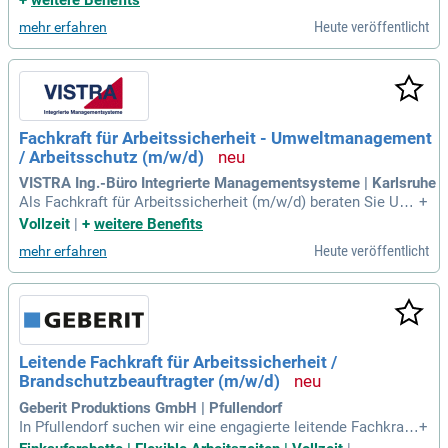
+
weitere Benefits
n in den verschiedenen Inbetriebnahmephasen von Anlagen
Heute veröffentlicht
mehr erfahren
und hast gute Deutsch-
Fachkraft für Arbeitssicherheit - Umweltmanagement
/ Arbeitsschutz (m/w/d)
VISTRA Ing.-Büro Integrierte Managementsysteme | Karlsruhe
Als Fachkraft für Arbeitssicherheit (m/w/d) beraten Sie Unt
+
ernehmen bei der Einhaltung von Arbeitsschutz- und Unfallv
Vollzeit
|
+
weitere Benefits
erhütungsvorschriften. Ihre Aufgaben umfassen die Erstellu
Heute veröffentlicht
mehr erfahren
ng von Arbeitsplatz- und Gefährdungsbeurteilungen sowie di
e Durchführung von Schulungen und internen Audits. Zudem
profitieren Sie von einer überdurchschnittlichen Entlohnung
und einem attraktiven Leistungs- und Prämiensystem. Zuga
ng zu modernem Equipment, wie einem Firmenfahrzeug und
bester IT-Infrastruktur, ist gewährleistet. Das flexible Arbeits
Leitende Fachkraft für Arbeitssicherheit /
umfeld bietet Ihnen eine angenehme Atmosphäre mit kurze
Brandschutzbeauftragter (m/w/d)
n Entscheidungswegen. Sie arbeiten an abwechslungsreiche
n, anspruchsvollen Projekten mit erfahrenen Kolleg:innen zu
Geberit Produktions GmbH | Pfullendorf
sammen.
In Pfullendorf suchen wir eine engagierte leitende Fachkraft
+
für Arbeitssicherheit und Brandschutzbeauftragte (m/w/d) in