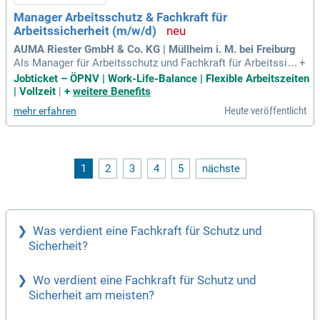
ngsmöglichkeiten und der Gelegenheit, in einem globalen U
Manager Arbeitsschutz & Fachkraft für
mfeld zu arbeiten. Erleben Sie ein angenehmes Arbeitsklima
Arbeitssicherheit (m/w/d)
mit leistungsgerechter Vergütung und Mitarbeiterrabatten.
AUMA Riester GmbH & Co. KG | Müllheim i. M. bei Freiburg
Als Manager für Arbeitsschutz und Fachkraft für Arbeitssich
+
erheit (m/w/d) entwickeln Sie ein effektives Arbeits- und Ge
Jobticket – ÖPNV | Work-Life-Balance | Flexible Arbeitszeiten
sundheitsschutzmanagement für die AUMA Gruppe. Ihre Ha
| Vollzeit
|
+
weitere Benefits
uptaufgabe ist die Förderung einer starken Sicherheitskultur,
Heute veröffentlicht
mehr erfahren
während Sie die gesetzliche Einhaltung im Arbeitsschutz sic
herstellen. Sie verantworten mehrere Schlüsselrollen, darun
ter Arbeitsschutzmanagementbeauftragter und ESD-Koordin
ator. Durch Ihre Expertise beraten Sie alle Führungsebenen h
insichtlich Unfallverhütung und Prävention. Außerdem führe
1
2
3
4
5
nächste
n Sie interne Audits und Schulungen durch, um die Sicherhei
tsstandards kontinuierlich zu verbessern. Ihre Arbeit trägt e
ntscheidend zur Entwicklung eines robusten Arbeitsschutz
managementsystems nach ISO 45001 bei.
Was verdient eine Fachkraft für Schutz und
Sicherheit?
Wo verdient eine Fachkraft für Schutz und
Sicherheit am meisten?