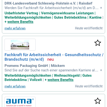
DRK-Landesverband Schleswig-Holstein e.V. | Raisdorf
Werden Sie Fachkraft für Arbeitssicherheit (m/w/d) am DRK
+
-Standort in Raisdorf/Schwentinental! Ab dem 01.07.2026 er
Unbefristeter Vertrag | Vermögenswirksame Leistungen |
wartet Sie eine unbefristete Teilzeitstelle mit 19,25 Stunden
Weiterbildungsmöglichkeiten | Gutes Betriebsklima | Kantine
|
pro Woche. Unterstützen Sie die Geschäftsleitung gemäß §
+
weitere Benefits
6 Arbeitssicherheitsgesetz und führen Sie umfassende Arbe
Heute veröffentlicht
mehr erfahren
itsstättenbegehungen durch. Ihre Expertise ist gefragt, um A
rbeitsunfälle zu analysieren und zielgerichtete Präventionsm
aßnahmen zu entwickeln. Zudem führen Sie Messungen zu
Licht, Lärm und weiteren klimatischen Faktoren durch. Gest
alten Sie sichere Arbeitsbedingungen und entwickeln Sie Ge
fährdungsbeurteilungen, um proaktive Lösungen anzubieten!
Fachkraft für Arbeitssicherheit - Gesundheitsschutz /
Brandschutz (m/w/d)
Promens Packaging GmbH | Möckern
Sind Sie auf der Suche nach einer spannenden Karriere als S
+
icherheitsfachkraft? Wir suchen engagierte Talente mit eine
Weiterbildungsmöglichkeiten | Weihnachtsgeld | Gutes
r abgeschlossenen Ausbildung zur Fachkraft für Arbeitssich
Betriebsklima | Vollzeit
|
+
weitere Benefits
erheit oder der Bereitschaft, diese zu erlangen. Eine Zusatzq
Heute veröffentlicht
mehr erfahren
ualifikation als Brandschutzbeauftragter und umfangreiche
Berufserfahrung im Bereich Arbeitssicherheit sind von Vorte
il. Fundierte Kenntnisse der gesetzlichen Vorschriften sowie
sicherer Umgang mit MS Office sind ebenfalls erforderlich.
Profitieren Sie von attraktiven Sozialleistungen, Weiterbildu