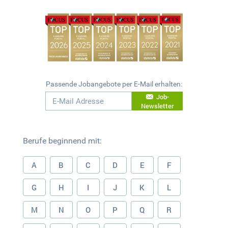
Passende Jobangebote per E-Mail erhalten:
Job-
Newsletter
Berufe beginnend mit:
A
B
C
D
E
F
G
H
I
J
K
L
M
N
O
P
Q
R