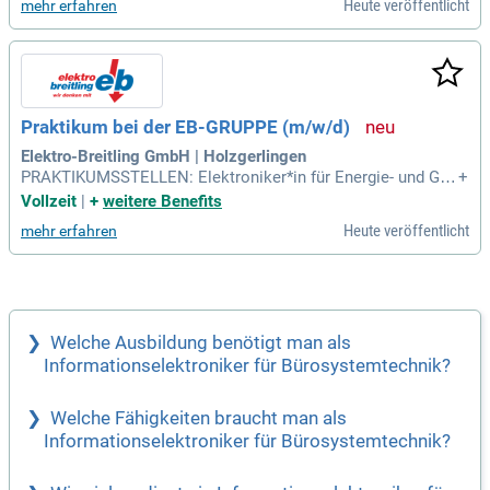
Heute veröffentlicht
mehr erfahren
en und Netzwerke. Du erwirbst Kenntnisse in der Beschaffu
ng, Installation und Konfiguration von Hardware und Softwar
e. Deine Aufgaben umfassen auch die Qualitätsprüfung und
Reparatur von Industrie-PCs sowie das Warten von IT-Anlag
en. Zusätzlich lernst du, Datenbanken, Netzwerke und Serve
r zu erstellen und firmeneigene EDV-Anlagen zu betreuen. Ta
Praktikum bei der EB-GRUPPE (m/w/d)
uche ein in die Welt des Programmierens und der innovative
n Technologien – bewirb dich jetzt!
Elektro-Breitling GmbH | Holzgerlingen
PRAKTIKUMSSTELLEN: Elektroniker*in für Energie- und Geb
+
äudetechnik (m/w/d); Elektroniker*in Informationstechnik
Vollzeit
|
+
weitere Benefits
(m/w/d); Technische*r Systemplaner*in (m/w/d); Fachinfor
Heute veröffentlicht
mehr erfahren
matiker*in Systemintegration (m/w/d); Kaufmann*frau für B
üromanagement (m/w/d).
Welche Ausbildung benötigt man als
Informationselektroniker für Bürosystemtechnik?
Welche Fähigkeiten braucht man als
Informationselektroniker für Bürosystemtechnik?