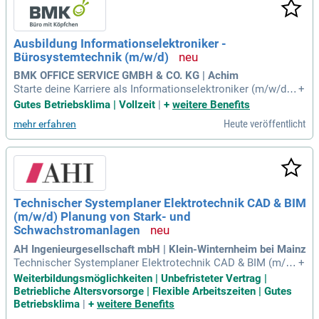
Ausbildung Informationselektroniker -
Bürosystemtechnik (m/w/d)
BMK OFFICE SERVICE GMBH & CO. KG | Achim
Starte deine Karriere als Informationselektroniker (m/w/d) b
+
ei BMK Office Service GmbH! Wir sind seit 35 Jahren führen
Gutes Betriebsklima | Vollzeit
|
+
weitere Benefits
d in der Gestaltung moderner Büros im Norden. Werde Teil u
Heute veröffentlicht
mehr erfahren
nseres dynamischen Vertriebsteams und revolutioniere die
Büroorganisation! Wenn du Technik liebst und Interesse an I
nstallation sowie Reparatur von IT-Systemen hast, bist du b
ei uns richtig. Du erlernst die Wartung von Druck- und Kopier
systemen und erhältst die Möglichkeit, früh Verantwortung
zu übernehmen. Bewirb dich jetzt und gestalte die Zukunft d
Technischer Systemplaner Elektrotechnik CAD & BIM
er Arbeitswelt mit uns!
(m/w/d) Planung von Stark- und
Schwachstromanlagen
AH Ingenieurgesellschaft mbH | Klein-Winternheim bei Mainz
Technischer Systemplaner Elektrotechnik CAD & BIM (m/w/
+
d): Planung von Stark- und Schwachstromanlagen: Technisc
Weiterbildungsmöglichkeiten | Unbefristeter Vertrag |
her Systemplaner, Technischer Zeichner, Elektroniker für En
Betriebliche Altersvorsorge | Flexible Arbeitszeiten | Gutes
ergie-/Gebäudetechnik oder für Informations-/ Telekommun
Betriebsklima
|
+
weitere Benefits
ikationstechnik, Elektroinstallateur