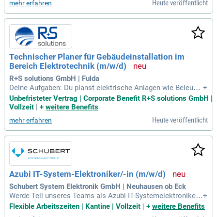
Heute veröffentlicht
mehr erfahren
Technischer Planer für Gebäudeinstallation im
Bereich Elektrotechnik (m/​w/​d)
R+S solutions GmbH | Fulda
Deine Aufgaben: Du planst elektrische Anlagen wie Beleuch
+
tungssysteme, Informations- und Telekommunikationstech
Unbefristeter Vertrag | Corporate Benefit R+S solutions GmbH |
nik, Blitzschutz-, Sicherheits- sowie Gebäude- und Anlagena
Vollzeit
|
+
weitere Benefits
utomation; Du erarbeitest technische Lösungen und erstells
Heute veröffentlicht
mehr erfahren
t die Werk- und Montageplanung
Azubi IT-System-Elektroniker/-in (m/w/d)
Schubert System Elektronik GmbH | Neuhausen ob Eck
Werde Teil unseres Teams als Azubi IT-Systemelektroniker/i
+
n (m/w/d) in Neuhausen ob Eck! In dieser spannenden Ausb
Flexible Arbeitszeiten | Kantine | Vollzeit
|
+
weitere Benefits
ildung entwirfst und konfigurierst du IT-Systeme, Komponent