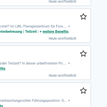
Heute veröffentlicht
Dienstes.
rstel? Im LWL-Therapiezentrum für Forensi
+
n Eintritt. Hier erwarten Sie Sicherheit, a
rienbetreuung | Teilzeit
|
+
weitere Benefits
beit leistet einen Beitrag zur Gesellschaft
Heute veröffentlicht
und führen Einzel- sowie Gruppentherapien
anagement!
r Teilzeit? In dieser unbefristeten Positi
+
hologische Diagnostik, Einzelgespräche un
fits
sowie idealerweise Erfahrung im Bereich T
Heute veröffentlicht
eamorientierten Arbeitsatmosphäre. Zudem bi
rantwortungsvollen Führungsposition. Sie
+
n ein Team von mindestens fünf Mitarbeiter
ts