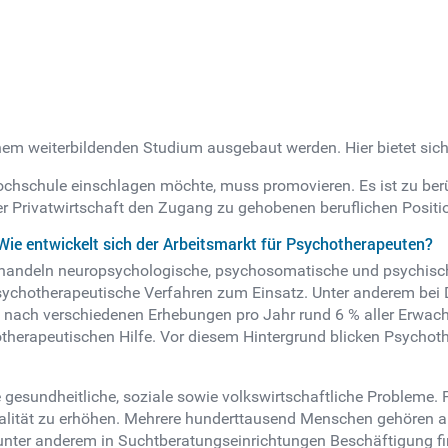
nem weiterbildenden Studium ausgebaut werden. Hier bietet sic
chschule einschlagen möchte, muss promovieren. Es ist zu berüc
r Privatwirtschaft den Zugang zu gehobenen beruflichen Positio
Wie entwickelt sich der Arbeitsmarkt für Psychotherapeuten?
ehandeln neuropsychologische, psychosomatische und psychisc
ychotherapeutische Verfahren zum Einsatz. Unter anderem bei 
nach verschiedenen Erhebungen pro Jahr rund 6 % aller Erwac
therapeutischen Hilfe. Vor diesem Hintergrund blicken Psychoth
 gesundheitliche, soziale sowie volkswirtschaftliche Probleme
lität zu erhöhen. Mehrere hunderttausend Menschen gehören all
unter anderem in Suchtberatungseinrichtungen Beschäftigung fin