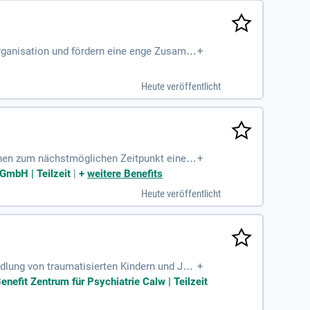
 Organisation und fördern eine enge Zusamm
+
tion sowie das Qualitäts- und Projektmana
g im sozialwirtschaftlichen Bereich und ve
Heute veröffentlicht
fähigkeit, Genauigkeit und Teamfähigkeit
ommunikative sowie durchsetzungsstarke Per
hen zum nächstmöglichen Zeitpunkt eine u
+
er geriatrischen frührehabilitativen Kompl
GmbH | Teilzeit
|
+
weitere Benefits
e in belastenden Situationen. Voraussetzu
Heute veröffentlicht
ildung in einem anerkannten Psychotherap
sorgung!
dlung von traumatisierten Kindern und Jug
+
ler Behandlungspläne. Sie arbeiten eng im
enefit Zentrum für Psychiatrie Calw | Teilzeit
tion als Psychologischer Psychotherapeut
Empathie und Freude an eigenverantwortlich