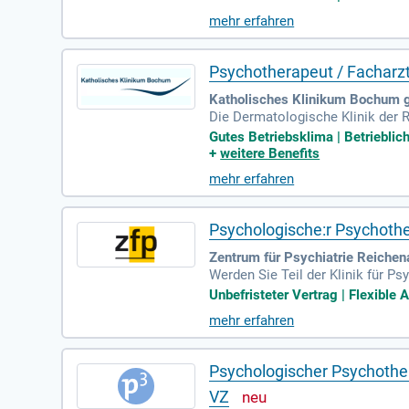
n. Voraussetzung ist ein abgesc
mehr erfahren
risteten Arbeitsvertrag mit einem
Gesundheitsmanagement. Gestalt
Psychotherapeut / Facharz
Katholisches Klinikum Bochum
Die Dermatologische Klinik der 
mit Hauttumorerkrankungen, HIV/
Gutes Betriebsklima | Betrieblic
Deutschland und zieht Patienten
+
weitere Benefits
Psychiatrie/Psychosomatik in Vol
mehr erfahren
ng. Die Bedürfnisse unserer Pati
en Behandlungsangebote und uns
Psychologische:r Psychoth
Zentrum für Psychiatrie Reichen
Werden Sie Teil der Klinik für 
Fachkräfte mit abgeschlossenem 
Unbefristeter Vertrag | Flexible 
herapieplanungen und Ambulante E
mehr erfahren
en Arbeitszeiten und 30 Tagen Ur
alten Sie Ihre berufliche Zukunf
Psychologischer Psychother
VZ