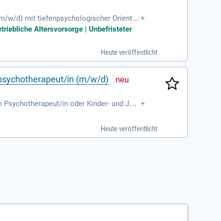
m/w/d) mit tiefenpsychologischer Orientie
+
kombiniert exzellente medizinische Versorg
riebliche Altersvorsorge | Unbefristeter
n wie EMDR und averbale Therapieformen, st
rapie für eine Vielzahl psychischer Erkran
Heute veröffentlicht
n Diagnostik und Dokumentation.
npsychotherapeut/in (m/w/d)
 Psychotherapeut/in oder Kinder- und Jug
+
ie übernehmen Einzel- und Gruppentherapien
videnzbasierten therapeutischen Interventi
Heute veröffentlicht
hmen. Die PHSA unterstützt zudem Ihre wis
ie klinische Diagnose, Psychotherapien sow