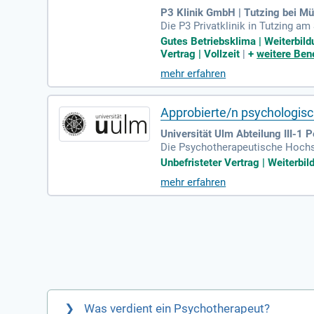
P3 Klinik GmbH | Tutzing bei M
Die P3 Privatklinik in Tutzing 
rung. Wir bieten eine Teilzeitst
Gutes Betriebsklima | Weiterbild
ung mit individueller Psychother
Vertrag | Vollzeit
|
+
weitere Bene
ets mit einem bio-psycho-soziale
mehr erfahren
kungen. Wir erwarten eine Bereit
Approbierte/n psychologis
Universität Ulm Abteilung III-1 
Die Psychotherapeutische Hochs
endlichenpsychotherapeut/in (m/w
Unbefristeter Vertrag | Weiterbil
für Patienten mit vielfältigen S
mehr erfahren
onen. Zudem haben Sie die Mögli
senschaftliche Weiterqualifizie
ie die Betreuung von Studierend
Was verdient ein Psychotherapeut?