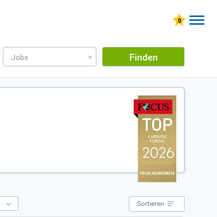
Finden
Jobs
»
e
Sortieren