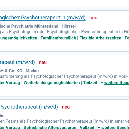
ach TV-Ärzte ZfP mit attraktiven Sozialleistungen des Öffentlichen 
ogische:r Psychotherapeut:in (m/w/d)
sche Psychiatrie Münsterland | Hörstel
 als Psychologe:in oder Psychologische:r Psychotherapeut:in in Hö
en wir unbefristete Teilzeit- und Vollzeitstellen zum frühestmögliche
dungsmöglichkeiten | Familienfreundlich | Flexible Arbeitszeiten | Fe
d Raum für Ihre persönliche Weiterentwicklung. Ihre wertvolle Mitar
sionelles Team. Sie betreuen über 160 psychisch kranke Straftäter 
linik und gestalten Sie aktiv die Therapieplanung und das Risikom
rapeut (m/w/d)
bH & Co. KG | Mudau
forderung als Psychologischer Psychotherapeut (m/w/d) in Voll- ode
von der Aufnahme bis zur Entlassung. Ihre Aufgaben umfassen psyc
ter Vertrag | Weiterbildungsmöglichkeiten | Teilzeit
|
+
weitere Bene
nes integrativen Therapieansatzes. Wir erwarten eine Approbation 
r Bezahlung, strukturierten Einarbeitungen und einer engagierten, t
en in der Nähe des Schlosses für Ihren Komfort.
 Psychotherapeut (m/w/d)
eim
en Teams als Psychologischer Psychotherapeut (m/w/d) in einer ve
pervision von Psychologen in der Aus- und Weiterbildung und leite
er Vertrag | Betriebliche Altersvorsorge | Vollzeit
|
+
weitere Benefi