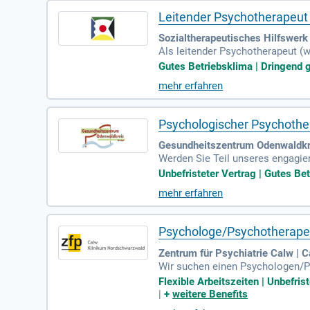
Leitender Psychotherapeut 
Sozialtherapeutisches Hilfswerk E
Als leitender Psychotherapeut (
enarbeit mit Personal-, Finanz-
Gutes Betriebsklima | Dringend g
gement, das Sie souverän leiten 
mehr erfahren
rfügen über umfangreiche Kenntn
sind für diesen Job essenziell.
sönlichkeit mit. Freuen Sie sich
Psychologischer Psychothe
Gesundheitszentrum Odenwaldkr
Werden Sie Teil unseres engagi
nbefristete Teilzeitkraft. Ihre 
Unbefristeter Vertrag | Gutes B
exbehandlung. Zudem unterstütze
mehr erfahren
ng ist ein abgeschlossenes Psy
ieverfahren. Bewerben Sie sich j
Psychologe/Psychotherapeu
Zentrum für Psychiatrie Calw | 
Wir suchen einen Psychologen/Ps
endlichen. Ihre Aufgaben umfasse
Flexible Arbeitszeiten | Unbefris
multiprofessionellen Team und n
|
+
weitere Benefits
oder Facharzt für Kinder- und Ju