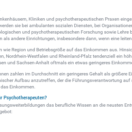
?
nkenhäusern, Kliniken und psychotherapeutischen Praxen eingese
werden sie bei ambulanten sozialen Diensten, bei Organisatio
ologischen und psychotherapeutischen Forschung sowie Lehre be
 als andere Einrichtungen, insbesondere dann, wenn eine leit
n wie Region und Betriebsgröße auf das Einkommen aus. Hinsicht
, Nordrhein-Westfalen und Rheinland-Pfalz tendenziell ein höh
n und Sachsen-Anhalt oftmals ein etwas geringeres Einkomme
nen zahlen im Durchschnitt ein geringeres Gehalt als größere Ein
hischer Aufbau anzutreffen, der die Führungsverantwortung auf m
st das Einkommen.
für Psychotherapeuten?
assungsweiterbildungen das berufliche Wissen an die neusten En
gebot: