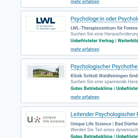
mehr erfahren
em Arbeiten. Vergütung erfolgt n
Psychologe:in oder Psychol
LWL-Therapiezentrum für Forensi
Suchen Sie eine Herausforderung
sche Psychiatrie Münsterland biet
Unbefristeter Vertrag | Weiterbil
bwechslungsreiche Tätigkeiten un
mehr erfahren
und bereichert unser multiprofes
durch. Werden Sie Teil unserer K
Psychologischer Psychothe
Klinik Schloß Waldleiningen Gm
Suchen Sie eine spannende Heraus
on betreuen Sie Rehabilitanden 
Gutes Betriebsklima | Unbefriste
d Gruppentherapien im Rahmen ei
mehr erfahren
rauma. Profitieren Sie von faire
eten wir Unterkunftsmöglichkeit
Leitender Psychologischer
Unique Life Science | Bad Dürrh
Werden Sie Teil eines dynamisch
übernehmen die Anleitung und Su
Gutes Betriebsklima | Unbefristet