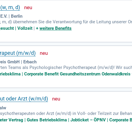
(w, m, d)
.V. | Berlin
w, m, d) übernehmen Sie die Verantwortung für die Leitung unserer
 und Vertragsmanagement. Ihre Aufgaben umfassen die Büroorganisa
esucht | Vollzeit
|
+
weitere Benefits
oder delegieren. Sie sind approbierter Psychotherapeut mit Erfahrun
isse moderner Bürokommunikation. Ihre ausgeprägte Organisations
 Sie denken unternehmerisch, handeln innovativ und bringen eine k
 auf die Zusammenarbeit in einem interdisziplinären Team!
rapeut (m/w/d)
eis GmbH | Erbach
erten Teams als Psychologischer Psychotherapeut (m/w/d)! Wir suc
Aufgaben umfassen die psychologische Diagnostik und Behandlung in d
etriebsklima | Corporate Benefit Gesundheitszentrum Odenwaldkreis 
n Sie Patienten mit schweren Erkrankungen und beraten Angehörig
chologiestudium sowie eine begonnen oder abgeschlossene Weiterb
etzt und gestalten Sie mit uns die Zukunft der psychologischen Ver
t oder Arzt (w/m/d)
Calw
ychotherapeuten oder Arzt (w/m/d) in Voll- oder Teilzeit zur Behan
n Diagnostik, Kriseninterventionen sowie die Erstellung individuel
teter Vertrag | Gutes Betriebsklima | Jobticket – ÖPNV | Corporate B
ehmen an Fallbesprechungen und Supervisionen teil. Eine Approba
gendpsychiatrie ist erforderlich. Wir wünschen uns Teamfähigkeit, 