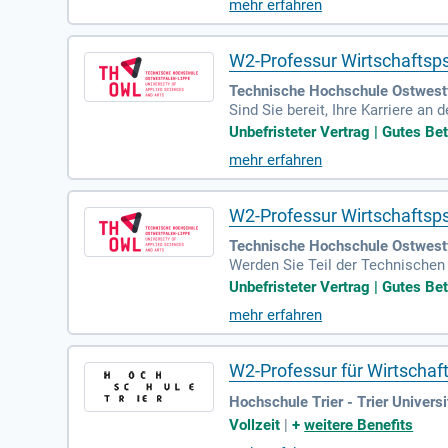
mehr erfahren
W2-Professur Wirtschaftsps
Technische Hochschule Ostwest
Sind Sie bereit, Ihre Karriere a
n Fähigkeiten und Erfahrungen, 
Unbefristeter Vertrag | Gutes Bet
seren Standorten in Lemgo, Detmo
mehr erfahren
starken Institute und internatio
ere Website, um mehr über span
W2-Professur Wirtschaftsps
Technische Hochschule Ostwest
Werden Sie Teil der Technischen
suchen motivierte Talente mit de
Unbefristeter Vertrag | Gutes Bet
erben Sie sich bis zum 26.08.202
mehr erfahren
nalisierte, professionelle und zu
ken. Erforschen Sie unsere Karr
W2-Professur für Wirtschaf
Hochschule Trier - Trier Universi
Vollzeit
|
+
weitere Benefits