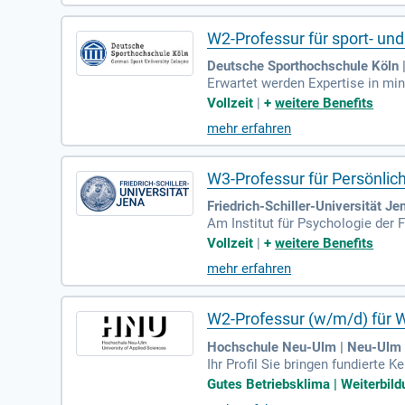
zen uns aktiv für die Vereinbarke
W2-Professur für sport- u
Deutsche Sporthochschule Köln |
Erwartet werden Expertise in mi
g einschlägige internationale so
Vollzeit
|
+
weitere Benefits
mehr erfahren
W3-Professur für Persönlic
Friedrich-Schiller-Universität Je
Am Institut für Psychologie der
nlichkeitspsychologie und Psych
Vollzeit
|
+
weitere Benefits
mehr erfahren
W2-Professur (w/m/d) für W
Hochschule Neu-Ulm | Neu-Ulm
Ihr Profil Sie bringen fundierte
Organisationspsychologie und/od
Gutes Betriebsklima | Weiterbild