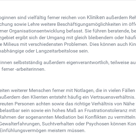
innen sind vielfältig ferner reichen von
Kliniken
außerdem Reha
rschung sowie Lehre weitere Beschäftigungsmöglichkeiten im öff
erner Organisationsentwicklung befasst. Sie führen beratende, 
zgebiet ergibt sich der Umgang mit gleich bleibendem oder häuf
 Milieus mit verschiedensten Problemen. Dies können auch Kinde
abhängige oder Langzeitarbeitslose sein.
innen selbstständig außerdem eigenverantwortlich, teilweise auc
ferner -arbeiterinnen.
ten weiterer Menschen ferner mit Notlagen, die in vielen Fällen 
ußerdem den Klienten entsteht häufig ein Vertrauensverhältni
etreuten Personen achten sowie das richtige Verhältnis von Nähe
astbar sein sowie ein hohes Maß an Frustrationstoleranz mitbri
m Rahmen der sogenannten Mediation bei Konflikten zu vermitteln
 Gewalterfahrungen, Suchtverhalten oder Psychosen können Konfl
 Einfühlungsvermögen meistern müssen.