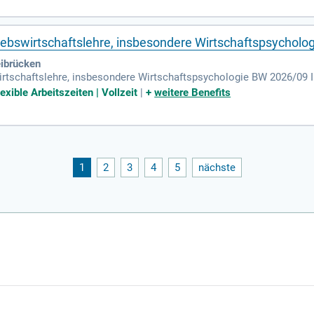
ebswirtschaftslehre, insbesondere Wirtschaftspsycholog
eibrücken
rtschaftslehre, insbesondere Wirtschaftspsychologie BW 2026/09 
Wirtschaftspsychologie, Wirtschaftswissenschaften oder einer verg
xible Arbeitszeiten | Vollzeit
|
+
weitere Benefits
1
2
3
4
5
nächste