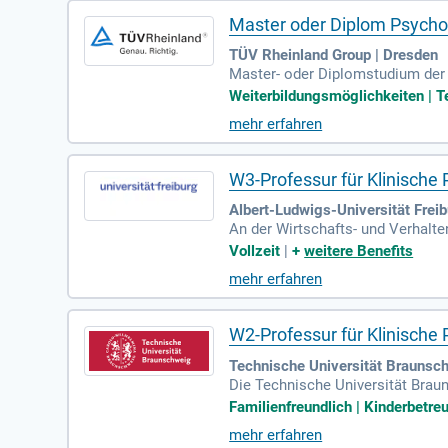
Master oder Diplom Psycho
TÜV Rheinland Group | Dresden
Master- oder Diplomstudium der 
Berufserfahrung in einem vergle
Weiterbildungsmöglichkeiten | Te
mehr erfahren
W3-Professur für Klinische
Albert-Ludwigs-Universität Freib
An der Wirtschafts- und Verhalt
es- und Jugendalters ausgeschrie
Vollzeit
|
+
weitere Benefits
ukünftige Stelleninhaber*in wir
mehr erfahren
m, das sich auf das Kindes- und 
tische Methoden nutzen. Die Verb
Implementierung ab.
W2-Professur für Klinische
Technische Universität Braunsc
Die Technische Universität Bra
n von Frauen zur Förderung der C
Familienfreundlich | Kinderbetreu
rprofessuren oder Habilitatione
mehr erfahren
g ist. Unsere Hochschule bietet