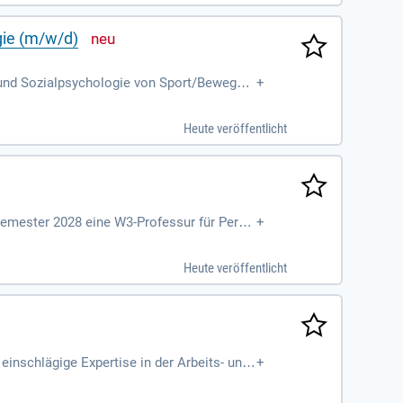
nterstreicht.
gie (m/w/d)
- und Sozialpsychologie von Sport/Bewegun
+
 o. g.
Heute veröffentlicht
semester 2028 eine W3-Professur für Persö
+
Heute veröffentlicht
einschlägige Expertise in der Arbeits- und
+
e forschungsaktiv