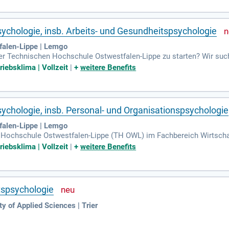
ychologie, insb. Arbeits- und Gesundheitspsychologie
falen-Lippe | Lemgo
n der Technischen Hochschule Ostwestfalen-Lippe zu starten? Wir suc
um unser Team zu verstärken. Der Bewerbungszeitraum endet am 26.08
riebsklima | Vollzeit
|
+
weitere Benefits
ld und Höxter bieten wir ein zukunftsorientiertes, professionelles
nalen Netzwerke fördern innovative Forschung, die die Region Ostwe
nende Karrieremöglichkeiten und unsere wertschätzende Unternehme
ychologie, insb. Personal- und Organisationspsychologie
falen-Lippe | Lemgo
 Hochschule Ostwestfalen-Lippe (TH OWL) im Fachbereich Wirtscha
n erforderlichen Fähigkeiten und Erfahrungen für eine unbefristete
riebsklima | Vollzeit
|
+
weitere Benefits
6 und gestalten Sie Ihre Karriere in einem dynamischen Umfeld. Mit
kunftsorientierte Bildung. Profitieren Sie von interdisziplinärem Au
ieremöglichkeiten und werden Sie Teil unserer innovationsgetriebe
tspsychologie
ty of Applied Sciences | Trier