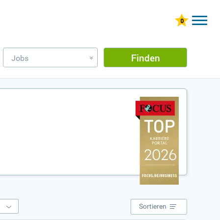
Finden
Jobs
»
e
Sortieren