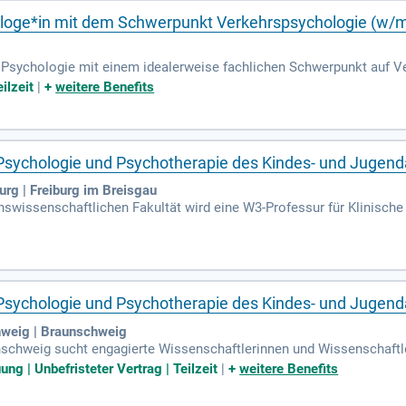
loge*in mit dem Schwerpunkt Verkehrspsychologie (w/
Psychologie mit einem idealerweise fachlichen Schwerpunkt auf V
ichbaren Tätigkeitsbereich; Gerne auch weitere Erfahrungen mit bet
ilzeit
|
+
weitere Benefits
 Psychologie und Psychotherapie des Kindes- und Jugend
urg | Freiburg im Breisgau
enswissenschaftlichen Fakultät wird eine W3-Professur für Klinisch
ben. Diese Position richtet sich an hochqualifizierte Wissenschaftle
d die Bereiche Forschung und Lehre vertreten. Ideale Kandidat*inne
Jugendalter spezialisiert. Besonders willkommen sind Forschungsan
indung zu Entwicklung, Sozial- und Neurowissenschaften ist ein Plu
 Psychologie und Psychotherapie des Kindes- und Jugend
hweig | Braunschweig
unschweig sucht engagierte Wissenschaftlerinnen und Wissenschaft
hancengleichheit. Bewerber*innen sollten zusätzliche wissenschaft
ung | Unbefristeter Vertrag | Teilzeit
|
+
weitere Benefits
n, nachweisen. Bewerbungen von schwerbehinderten Personen erhalte
 eine familienfreundliche Umgebung mit einem Dual Career-Service u