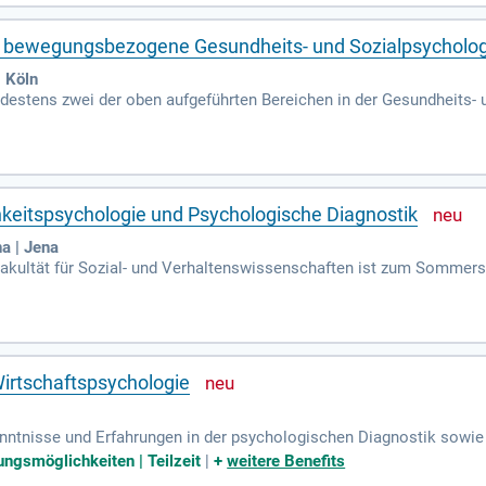
it von Beruf und Familie ein, was unsere Qualität als Arbeitgeberin u
nd bewegungsbezogene Gesundheits- und Sozialpsycholo
 Köln
ndestens zwei der oben aufgeführten Bereichen in der Gesundheits
wie thematisch breite Publikationsleistungen in mindestens zwei der
hkeitspsychologie und Psychologische Diagnostik
na | Jena
 Fakultät für Sozial- und Verhaltenswissenschaften ist zum Sommer
ologische Diagnostik zu besetzen.
irtschaftspsychologie
 Kenntnisse und Erfahrungen in der psychologischen Diagnostik sowie 
er Personalpsychologie mit und sind in der Wirtschaftspsychologi
ungsmöglichkeiten | Teilzeit
|
+
weitere Benefits