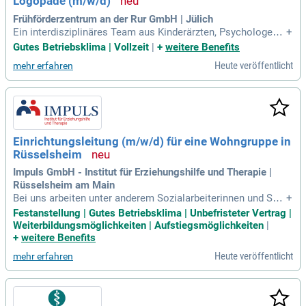
Logopäde (m/w/d)
Frühförderzentrum an der Rur GmbH | Jülich
Ein interdisziplinäres Team aus Kinderärzten, Psychologen,
+
Heilpädagogen, Physiotherapeuten, Ergotherapeuten und Lo
Gutes Betriebsklima | Vollzeit
|
+
weitere Benefits
gopäden – Teamwork ist bei uns gelebte Realität!
Heute veröffentlicht
mehr erfahren
Einrichtungsleitung (m/w/d) für eine Wohngruppe in
Rüsselsheim
Impuls GmbH - Institut für Erziehungshilfe und Therapie |
Rüsselsheim am Main
Bei uns arbeiten unter anderem Sozialarbeiterinnen und Sozi
+
alarbeiter, Sozialpädagoginnen und Sozialpädagogen, Erzieh
Festanstellung | Gutes Betriebsklima | Unbefristeter Vertrag |
ungswissenschaftlerinnen und Erziehungswissenschaftler, P
Weiterbildungsmöglichkeiten | Aufstiegsmöglichkeiten
|
sychologinnen und Psychologen sowie pädagogische Fachk
+
weitere Benefits
räfte mit unterschiedlichen
Heute veröffentlicht
mehr erfahren