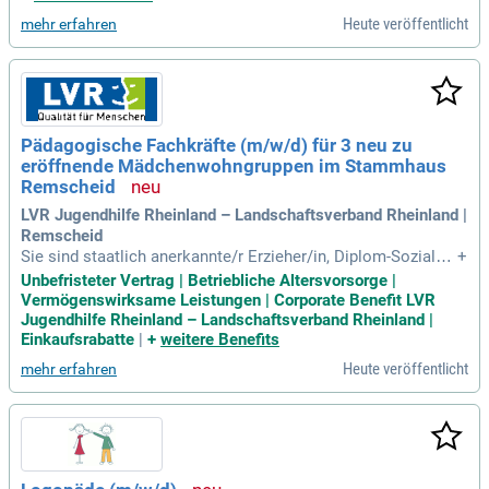
urchführung von
Heute veröffentlicht
mehr erfahren
Pädagogische Fachkräfte (m/w/d) für 3 neu zu
eröffnende Mädchenwohngruppen im Stammhaus
Remscheid
LVR Jugendhilfe Rheinland – Landschaftsverband Rheinland |
Remscheid
Sie sind staatlich anerkannte/r Erzieher/in, Diplom-Sozialar
+
beiter/in, Diplom-Sozialpädagoge/in, staatlich anerkannter
Unbefristeter Vertrag | Betriebliche Altersvorsorge |
Heilpädagoge/in, staatlich anerkannter Heilerziehungspfleg
Vermögenswirksame Leistungen | Corporate Benefit LVR
er/in, Diplom-Psychologe/in oder vergleichbare Qualifikatio
Jugendhilfe Rheinland – Landschaftsverband Rheinland |
n.
Einkaufsrabatte
|
+
weitere Benefits
Heute veröffentlicht
mehr erfahren