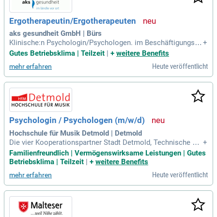
Ergotherapeutin/Ergotherapeuten
aks gesundheit GmbH | Bürs
Klinische:n Psychologin/Psychologen. im Beschäftigungsau
+
smaß von Voll-/Teilzeit. gewünschter Eintritt: 1.6.2026. Die
Gutes Betriebsklima | Teilzeit
|
+
weitere Benefits
aks Kinderdienste unterstützen Kinder und ihre Familien bei
Heute veröffentlicht
mehr erfahren
körperlichen, geistigen, psychischen und seelischen Proble
men.
Psychologin / Psychologen (m/w/d)
Hochschule für Musik Detmold | Detmold
Die vier Kooperationspartner Stadt Detmold, Technische Ho
+
chschule Ostwestfalen-Lippe, Landestheater Detmold sowie
Familienfreundlich | Vermögenswirksame Leistungen | Gutes
Hochschule für Musik Detmold suchen eine/einen Psycholo
Betriebsklima | Teilzeit
|
+
weitere Benefits
gin / Psychologen (m/w/d) Die Einstellung erfolgt an der Ho
Heute veröffentlicht
mehr erfahren
chschule für Musik Detmold