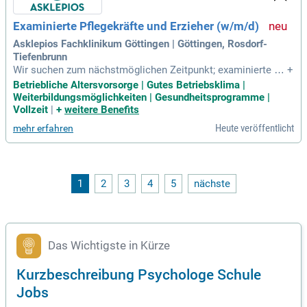
Examinierte Pflegekräfte und Erzieher (w/m/d)
Asklepios Fachklinikum Göttingen | Göttingen, Rosdorf-
Tiefenbrunn
Wir suchen zum nächstmöglichen Zeitpunkt; examinierte Pfl
+
egekräfte und Erzieher (w/m/d) für unsere Standorte Götting
Betriebliche Altersvorsorge | Gutes Betriebsklima |
en und Tiefenbrunn: Du bist „auf Augenhöhe“ eingebunden in
Weiterbildungsmöglichkeiten | Gesundheitsprogramme |
die Arbeit eines multiprofessionellen Stationsteams besteh
Vollzeit
|
+
weitere Benefits
end aus Ärzten, Psychologen
Heute veröffentlicht
mehr erfahren
1
2
3
4
5
nächste
Das Wichtigste in Kürze
Kurzbeschreibung Psychologe Schule
Jobs