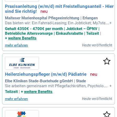
Praxisanleitung (w/m/d) mit Freistellungsanteil - Hier
sind Sie richtig!
Malteser Marienhospital Pflegeeinrichtung | Erlangen
Das bieten wir: Ein Fahrrad-Leasing; Ein Jobticket; My7step
+
Akut-Psychologen; Pünktlicher und verlässlicher Dienstplan
Gehalt 4350€ - 4700€ per month | Jobticket – ÖPNV |
zum 15. des Vormonats; Sie erhalten eine betriebliche Alter
Betriebliche Altersvorsorge | Einkaufsrabatte | Teilzeit
|
svorsorge; Vorteilsportal mit exklusiven Einkaufsrabatten;
+
weitere Benefits
Wir haben eine
Heute veröffentlicht
mehr erfahren
Heilerziehungspfleger (m/w/d) Pädiatrie
Elbe Kliniken Stade-Buxtehude gGmbH | Stade
Sie arbeiten gemeinsam mit Pflegefachkräften, Psychologe
+
n/-innen und Ärzten/-innen in einem multiprofessionellen Te
Teilzeit
|
+
weitere Benefits
am. Ergänzend übernehmen Sie die sorgfältige Dokumentati
Heute veröffentlicht
mehr erfahren
on der Ihnen anvertrauten Patienten/-innen.