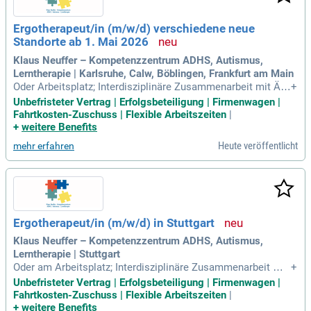
Ergotherapeut/in (m/w/d) verschiedene neue
Standorte ab 1. Mai 2026
Klaus Neuffer – Kompetenzzentrum ADHS, Autismus,
Lerntherapie | Karlsruhe, Calw, Böblingen, Frankfurt am Main
Oder Arbeitsplatz; Interdisziplinäre Zusammenarbeit mit Ärz
+
ten, Psychologen, Therapeuten, Erziehern, Lehrkräften und S
Unbefristeter Vertrag | Erfolgsbeteiligung | Firmenwagen |
ozialdiensten; Dokumentation von Therapieverläufen, Befun
Fahrtkosten-Zuschuss | Flexible Arbeitszeiten
|
den, Zielvereinbarungen und Fortschritten; Planung und Durc
+
weitere Benefits
hführung von Gruppen
Heute veröffentlicht
mehr erfahren
Ergotherapeut/in (m/w/d) in Stuttgart
Klaus Neuffer – Kompetenzzentrum ADHS, Autismus,
Lerntherapie | Stuttgart
Oder am Arbeitsplatz; Interdisziplinäre Zusammenarbeit mit
+
Ärzten, Psychologen, Therapeuten, Erziehern, Lehrkräften un
Unbefristeter Vertrag | Erfolgsbeteiligung | Firmenwagen |
d Sozialdiensten; Dokumentation von Therapieverläufen, Bef
Fahrtkosten-Zuschuss | Flexible Arbeitszeiten
|
unden, Zielvereinbarungen und Fortschritten; Planung und D
+
weitere Benefits