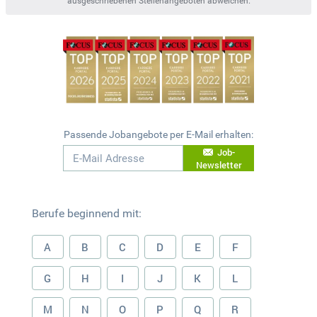
ausgeschriebenen Stellenangeboten abweichen.
Passende Jobangebote per E-Mail erhalten:
Job-
Newsletter
Berufe beginnend mit:
A
B
C
D
E
F
G
H
I
J
K
L
M
N
O
P
Q
R