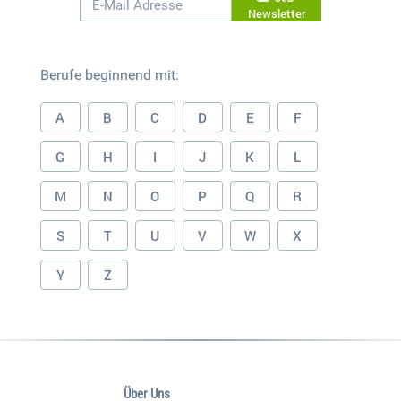
Newsletter
Berufe beginnend mit:
A
B
C
D
E
F
G
H
I
J
K
L
M
N
O
P
Q
R
S
T
U
V
W
X
Y
Z
Über Uns