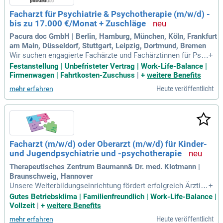
Freuen Sie sich auf einen sicheren Arbeitsplatz in einem mo
Facharzt für Psychiatrie & Psychotherapie (m/w/d) -
dernen, wertschätzenden Umfeld ohne KV-Dienste und Nach
bis zu 17.000 €/Monat + Zuschläge
tdienste. Nutzen Sie die Chance auf ein exzellentes Arbeitsk
lima und fördern Sie die ganzheitliche Versorgung unserer P
Pacura doc GmbH | Berlin, Hamburg, München, Köln, Frankfurt
atienten.
am Main, Düsseldorf, Stuttgart, Leipzig, Dortmund, Bremen
Wir suchen engagierte Fachärzte und Fachärztinnen für Psyc
+
hiatrie und Psychotherapie (m/w/d) in ganz Deutschland, ins
Festanstellung | Unbefristeter Vertrag | Work-Life-Balance |
besondere in Städten wie Berlin, Hamburg und Frankfurt. Pr
Firmenwagen | Fahrtkosten-Zuschuss
|
+
weitere Benefits
ofitieren Sie von einer attraktiven Vergütung bis zu 17.000 E
Heute veröffentlicht
mehr erfahren
uro monatlich sowie bis zu 110 Euro pro Stunde als Vertret
ungsarzt. Wählen Sie zwischen flexiblen Arbeitsmodellen: u
nbefristete Festanstellung oder Einsätze als Honorararzt/H
onorarärztin. Genießen Sie abwechslungsreiche Einsätze in
renommierten Einrichtungen mit optimaler Work-Life-Balanc
e. Bei überregionalen Einsätzen stellen wir Ihnen eine koste
Facharzt (m/w/d) oder Oberarzt (m/w/d) für Kinder-
nlose Unterkunft zur Verfügung. Ihr persönlicher Berater unt
und Jugendpsychiatrie und -psychotherapie
erstützt Sie jederzeit bei Fragen und Anliegen, damit Sie sic
h voll auf Ihre Patienten konzentrieren können.
Therapeutisches Zentrum Baumann& Dr. med. Klotmann |
Braunschweig, Hannover
Unsere Weiterbildungseinrichtung fördert erfolgreich Ärztinn
+
en und Ärzte auf dem Weg zum Facharzt. Zudem bieten wir
Gutes Betriebsklima | Familienfreundlich | Work-Life-Balance |
umfassende Ausbildungsprogramme für Therapeutinnen un
Vollzeit
|
+
weitere Benefits
d Therapeuten an. Durch regelmäßige Supervisionen und Fo
Heute veröffentlicht
mehr erfahren
rtbildungen sichern wir Ihre fachliche Weiterentwicklung. Un