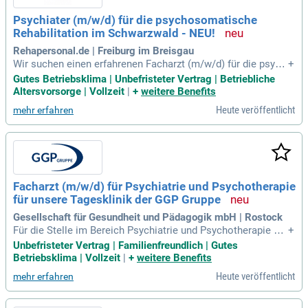
Psychiater (m/w/d) für die psychosomatische
Rehabilitation im Schwarzwald - NEU!
Rehapersonal.de | Freiburg im Breisgau
Wir suchen einen erfahrenen Facharzt (m/w/d) für die psych
+
osomatische Rehabilitation, der unser Team in einer renom
Gutes Betriebsklima | Unbefristeter Vertrag | Betriebliche
mierten Klinik verstärkt. Als rehaspezifische Vermittlungsag
Altersvorsorge | Vollzeit
|
+
weitere Benefits
entur kennt Rehapersonal.de die besten Möglichkeiten für Ih
Heute veröffentlicht
mehr erfahren
re Karriere und bietet umfassende, kostenlose Beratung. Die
Stelle befindet sich in einer Großstadt, maximal 100 km entf
ernt. Zu den Aufgaben gehören die psychiatrische Versorgu
ng, Einzeltherapien sowie die Leitung von Gruppentherapien.
Zudem erwartet Sie das Führen von Dokumentationen und d
ie aktive Teilnahme an Fort- und Weiterbildungen. Bei Intere
Facharzt (m/w/d) für Psychiatrie und Psychotherapie
sse geben wir Ihnen gerne im persönlichen Gespräch genau
für unsere Tagesklinik der GGP Gruppe
e Informationen zum Arbeitsort.
Gesellschaft für Gesundheit und Pädagogik mbH | Rostock
Für die Stelle im Bereich Psychiatrie und Psychotherapie su
+
chen wir einen Facharzt oder einen Assistenzarzt in fortges
Unbefristeter Vertrag | Familienfreundlich | Gutes
chrittener Ausbildung. Eine Anerkennung Ihrer im Ausland er
Betriebsklima | Vollzeit
|
+
weitere Benefits
worbenen Abschlüsse gemäß § 3 Abs. 1 Satz 1 Nr. 5 der Bu
Heute veröffentlicht
mehr erfahren
ndesärzteordnung ist erforderlich. Sie bringen nicht nur fund
ierte klinische Erfahrungen mit, sondern auch idealerweise
Kenntnisse im ambulanten Versorgungsbereich. Ihre fachlic