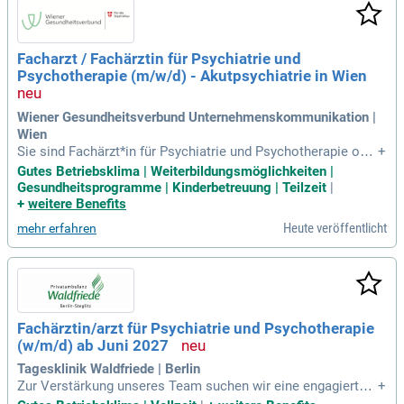
he Qualität wird durch eine ausgeprägte Sozialkompetenz er
gänzt. Wir bieten Ihnen 30 Tage Urlaub sowie ein wettbewer
bsfähiges Vergütungspaket, das Ihre Qualifikation und Beruf
Facharzt / Fachärztin für Psychiatrie und
serfahrung honoriert. Wertschätzung im Umgang mit Patient
Psychotherapie (m/w/d) - Akutpsychiatrie in Wien
en, Angehörigen und Kollegen ist für uns selbstverständlich.
Wiener Gesundheitsverbund Unternehmenskommunikation |
Wien
Sie sind Fachärzt*in für Psychiatrie und Psychotherapie ode
+
r verfügen über eine vergleichbare Anerkennung? Lassen Sie
Gutes Betriebsklima | Weiterbildungsmöglichkeiten |
Ihre Leidenschaft für die stationäre Erwachsenenpsychiatrie
Gesundheitsprogramme | Kinderbetreuung | Teilzeit
|
und Akutbehandlung das Leben unserer Patient*innen nachh
+
weitere Benefits
altig verändern.
Heute veröffentlicht
mehr erfahren
Fachärztin/arzt für Psychiatrie und Psychotherapie
(w/m/d) ab Juni 2027
Tagesklinik Waldfriede | Berlin
Zur Verstärkung unseres Team suchen wir eine engagierte F
+
achärztin oder einen Facharzt für Psychiatrie und Psychothe