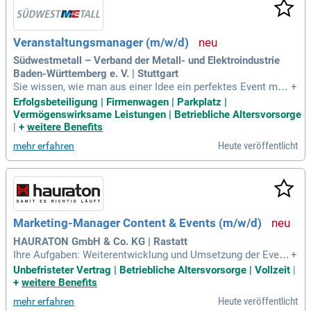
Veranstaltungsmanager (m/w/d)
Südwestmetall – Verband der Metall- und Elektroindustrie
Baden-Württemberg e. V. | Stuttgart
Sie wissen, wie man aus einer Idee ein perfektes Event mac
+
ht? Dann werden Sie Teil unseres Teams! Ihre Mission: Sie
Erfolgsbeteiligung | Firmenwagen | Parkplatz |
sind der Dreh- und Angelpunkt unserer Veranstaltungen.
Vermögenswirksame Leistungen | Betriebliche Altersvorsorge
|
+
weitere Benefits
Heute veröffentlicht
mehr erfahren
Marketing-Manager Content & Events (m/w/d)
HAURATON GmbH & Co. KG | Rastatt
Ihre Aufgaben: Weiterentwicklung und Umsetzung der Event
+
-, Messe- und Kommunikationsstrategie; Eigenverantwortlic
Unbefristeter Vertrag | Betriebliche Altersvorsorge | Vollzeit
|
he Konzeption, Durchführung und Begleitung von Messen, V
+
weitere Benefits
eranstaltungen und Webinaren; gezielter Ausbau der Wahrne
Heute veröffentlicht
mehr erfahren
hmung als relevanter Partner