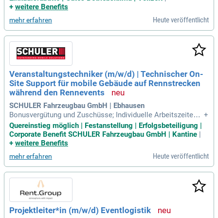
lfühlen; Du unterstützt unser Backoffice bei der Vor- und Na
+
weitere Benefits
chbereitung von Messen und Events; Du erhältst spannende
Heute veröffentlicht
mehr erfahren
Einblicke in das
Veranstaltungstechniker (m/w/d) | Technischer On-
Site Support für mobile Gebäude auf Rennstrecken
während den Rennevents
SCHULER Fahrzeugbau GmbH | Ebhausen
Bonusvergütung und Zuschüsse; Individuelle Arbeitszeiten;
+
Betriebliche Krankenversicherung; Job Bike; Vorteilsportal C
Quereinstieg möglich | Festanstellung | Erfolgsbeteiligung |
orporate Benefits; Kostenlose Getränke und Obst; Mitarbeite
Corporate Benefit SCHULER Fahrzeugbau GmbH | Kantine
|
rfeste und Veranstaltungen; Kantine zur Selbstversorgung; E
+
weitere Benefits
in starkes Team
Heute veröffentlicht
mehr erfahren
Projektleiter*in (m/w/d) Eventlogistik