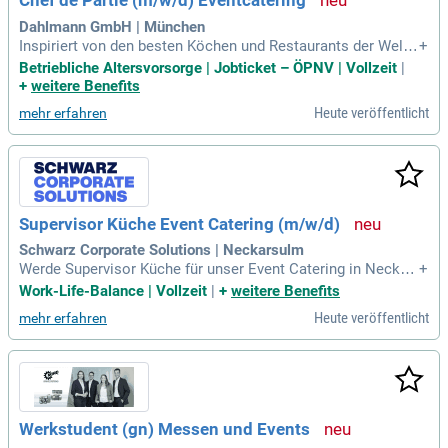
Chef de Partie (m/w/d) Eventcatering
Dahlmann GmbH | München
Inspiriert von den besten Köchen und Restaurants der Welt
+
produzieren Sie in unserer Cateringmanufaktur mit Liebe zu
Betriebliche Altersvorsorge | Jobticket – ÖPNV | Vollzeit
|
m Detail und Know-How unterschiedlichste Gerichte auf Ste
+
weitere Benefits
rneniveau für alle Arten von Veranstaltungen und Events, Th
Heute veröffentlicht
mehr erfahren
emen und Anlässe.
Supervisor Küche Event Catering (m/w/d)
Schwarz Corporate Solutions | Neckarsulm
Werde Supervisor Küche für unser Event Catering in Neckar
+
sulm! Wir suchen einen erfahrenen Koch (m/w/d) mit fundie
Work-Life-Balance | Vollzeit
|
+
weitere Benefits
rter Ausbildung und mehrjähriger Erfahrung in gehobener Ga
Heute veröffentlicht
mehr erfahren
stronomie oder VIP-Events. Du bringst Leidenschaft für krea
tive Küche und einen verantwortungsbewussten Umgang mi
t Lebensmitteln mit. In stressigen Situationen bleibst du ste
ts gelassen und agierst teamorientiert. Zudem beherrschst
du Deutsch fließend, kennst die HACCP-Standards und bist
flexibel für exklusive Abend- und Wochenendveranstaltunge
Werkstudent (gn) Messen und Events
n. Lust, Teil unseres dynamischen Teams zu werden? Dann