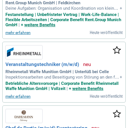
Rent.Group Munich GmbH | Feldkirchen
Deine Aufgaben: Organisation und Koordination von kleinen
+
bis großen Auf- und Abbauten bei Veranstaltungen; Abstim
Festanstellung | Unbefristeter Vertrag | Work-Life-Balance |
mung von Anforderungen und Rahmenbedingungen mit Kund
Flexible Arbeitszeiten | Corporate Benefit Rent.Group Munich
en und internen Ansprechpartnern; Nachbereitung von Proje
GmbH
|
+
weitere Benefits
kten sowie Sicherstellung der
Heute veröffentlicht
mehr erfahren
Veranstaltungstechniker (m/w/d)
Rheinmetall Waffe Munition GmbH | Unterlüß bei Celle
Inspektionsarbeiten und Beseitigung von Störung an den fol
+
genden technischen Anlagen: Brand- und Einbruchmeldeanla
Betriebliche Altersvorsorge | Corporate Benefit Rheinmetall
gen; Medientechnik; Nieder- und Mittelspannungsanlagen; K
Waffe Munition GmbH | Vollzeit
|
+
weitere Benefits
ontrolle und Überwachung von Fremdleistungen; Eigenständ
Heute veröffentlicht
mehr erfahren
ige Planung und Aufbau von Veranstaltungen