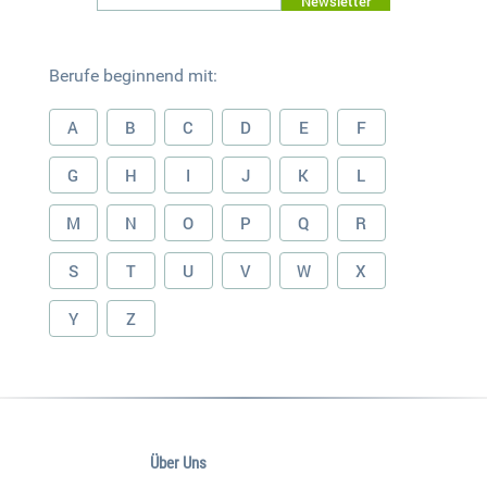
Newsletter
Berufe beginnend mit:
A
B
C
D
E
F
G
H
I
J
K
L
M
N
O
P
Q
R
S
T
U
V
W
X
Y
Z
Über Uns