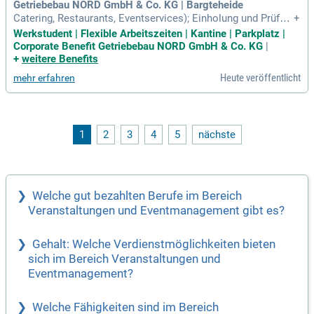
bewirb dich jetzt!
Getriebebau NORD GmbH & Co. KG | Bargteheide
Catering, Restaurants, Eventservices); Einholung und Prüfun
+
g von Angeboten externer Dienstleister; Erstellung von Infor
Werkstudent | Flexible Arbeitszeiten | Kantine | Parkplatz |
mations- und Präsentationsmaterialien rund um Messen un
Corporate Benefit Getriebebau NORD GmbH & Co. KG
|
d Events; Unterstützung bei der Planung und Durchführung in
+
weitere Benefits
terner Veranstaltungen
Heute veröffentlicht
mehr erfahren
1
2
3
4
5
nächste
Welche gut bezahlten Berufe im Bereich
Veranstaltungen und Eventmanagement gibt es?
Gehalt: Welche Verdienstmöglichkeiten bieten
sich im Bereich Veranstaltungen und
Eventmanagement?
Welche Fähigkeiten sind im Bereich