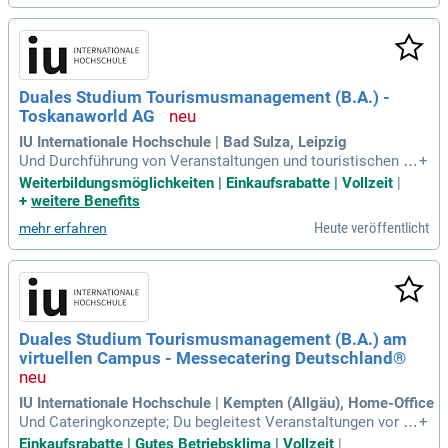
Duales Studium Tourismusmanagement (B.A.) -
Toskanaworld AG
IU Internationale Hochschule | Bad Sulza, Leipzig
Und Durchführung von Veranstaltungen und touristischen A
+
ngeboten mit; Du erhältst aktive Einblicke in das Tagesgesc
Weiterbildungsmöglichkeiten | Einkaufsrabatte | Vollzeit
|
häft sowie in strategische Aufgaben eines touristischen Bet
+
weitere Benefits
riebs.
Heute veröffentlicht
mehr erfahren
Duales Studium Tourismusmanagement (B.A.) am
virtuellen Campus - Messecatering Deutschland®
IU Internationale Hochschule | Kempten (Allgäu), Home-Office
Und Cateringkonzepte; Du begleitest Veranstaltungen vor Or
+
t und sorgst dafür, dass sich unsere Kund:innen rundum woh
Einkaufsrabatte | Gutes Betriebsklima | Vollzeit
|