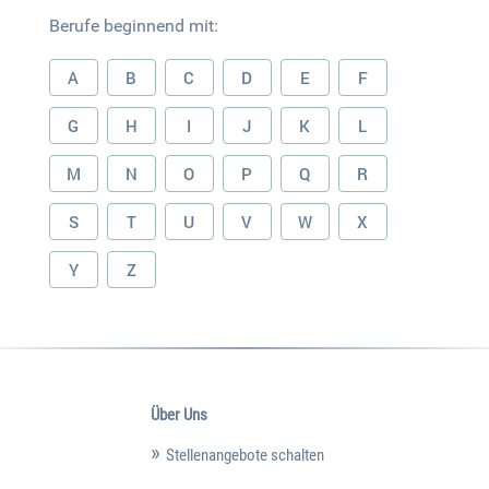
Berufe beginnend mit:
A
B
C
D
E
F
G
H
I
J
K
L
M
N
O
P
Q
R
S
T
U
V
W
X
Y
Z
Über Uns
Stellenangebote schalten