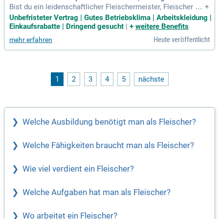
Bist du ein leidenschaftlicher Fleischermeister, Fleischer od
+
er Metzger (m/w/d) auf der Suche nach einer neuen Herausf
Unbefristeter Vertrag | Gutes Betriebsklima | Arbeitskleidung |
orderung? Wir suchen dich für unser modernes Unternehme
Einkaufsrabatte | Dringend gesucht
|
+
weitere Benefits
n in Rellingen! In dieser Vollzeitposition übernimmst du Ver
Heute veröffentlicht
mehr erfahren
antwortung in der Produktion und Organisation. Deine Aufga
ben umfassen das fachgerechte Zerlegen, Schneiden und V
erarbeiten von Fleisch- und Wurstwaren. Zudem kümmerst d
u dich um die Warenbestellungen, kontrollierst die Lieferung
en und organisierst die täglichen Abläufe. Werde Teil unsere
1
2
3
4
5
nächste
s engagierten Teams und bringe deine Fähigkeiten in einem
dynamischen Umfeld ein!
Welche Ausbildung benötigt man als Fleischer?
Welche Fähigkeiten braucht man als Fleischer?
Wie viel verdient ein Fleischer?
Welche Aufgaben hat man als Fleischer?
Wo arbeitet ein Fleischer?