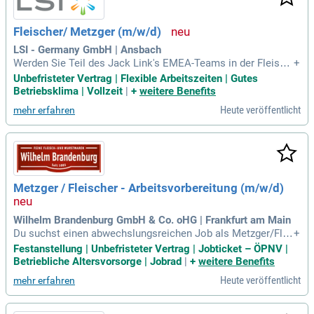
ne Ausbildung zum Fleischer oder eine vergleichbare Qualifi
kation ist Voraussetzung. Werden Sie Teil unseres Teams u
Fleischer/ Metzger (m/w/d)
nd bringen Sie Ihre Fähigkeiten ein!
LSI - Germany GmbH | Ansbach
Werden Sie Teil des Jack Link's EMEA-Teams in der Fleisch
+
produktion (m/w/d) in Ansbach! Unser modernes Hauptquar
Unbefristeter Vertrag | Flexible Arbeitszeiten | Gutes
tier in Amsterdam ist ein internationaler Schmelztiegel mit
Betriebsklima | Vollzeit
|
+
weitere Benefits
über 25 Nationalitäten. Wir suchen einen engagierten Fach
Heute veröffentlicht
mehr erfahren
mann, der die Produktionsplanung, -organisation und -überw
achung übernimmt. Ihre Verantwortung umfasst die Einhaltu
ng strenger Qualitäts- und Hygienestandards. Zudem analysi
eren Sie Produktionsprozesse und optimieren diese kontinu
ierlich. Begeistern Sie sich für die Zubereitung von hochwert
igen Fleischspezialitäten ohne Schlachtung? Bewerben Sie
Metzger / Fleischer - Arbeitsvorbereitung (m/w/d)
sich jetzt und tragen Sie zur Marktführerschaft bei!
Wilhelm Brandenburg GmbH & Co. oHG | Frankfurt am Main
Du suchst einen abwechslungsreichen Job als Metzger/Flei
+
scher in Frankfurt am Main? Bei uns erwartet Dich ein unbef
Festanstellung | Unbefristeter Vertrag | Jobticket – ÖPNV |
risteter Vollzeitvertrag mit attraktiven Vorteilen. Profitiere v
Betriebliche Altersvorsorge | Jobrad
|
+
weitere Benefits
on Zuschüssen für Sport, Freizeitaktivitäten, Jobticket und
Heute veröffentlicht
mehr erfahren
Dienstrad. Zudem erhältst Du eine Bezahlung nach Tarifvertr
ag inklusive Jahressondervergütung, sowie eine betriebliche
Altersvorsorge für Deine Zukunft. Wir legen Wert auf Qualitä