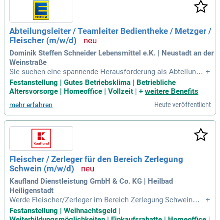
t und den Austausch von Verbesserungsideen im Team. We
nn Du ein offener Teamplayer bist und ein starkes Miteinand
er schätzt, bewirb Dich jetzt und werde Teil der REWE Grou
Abteilungsleiter / Teamleiter Bedientheke / Metzger /
p!
Fleischer (m/w/d)
Dominik Steffen Schneider Lebensmittel e.K. | Neustadt an der
Weinstraße
Sie suchen eine spannende Herausforderung als Abteilungsl
+
eiter Bedientheke (m/w/d)? In dieser Position übernehmen
Festanstellung | Gutes Betriebsklima | Betriebliche
Sie die Gesamtverantwortung für alle Abläufe an der Frische
Altersvorsorge | Homeoffice | Vollzeit
|
+
weitere Benefits
theke und gewährleisten ein reibungsloses Tagesgeschäft. I
Heute veröffentlicht
mehr erfahren
hr Team führen Sie motivierend und sorgen für eine positive
Arbeitsatmosphäre. Als kompetenter Berater steigern Sie di
e Kundenzufriedenheit mit freundlicher Unterstützung. Zude
m überwachen Sie die Warenbestände und stellen eine beda
rfsgerechte Verfügbarkeit sicher. Wenn Sie eine abgeschlos
sene Ausbildung als Metzger oder Fachverkäufer haben, fre
Fleischer / Zerleger für den Bereich Zerlegung
uen wir uns auf Ihre Bewerbung!
Schwein (m/w/d)
Kaufland Dienstleistung GmbH & Co. KG | Heilbad
Heiligenstadt
Werde Fleischer/Zerleger im Bereich Zerlegung Schwein
+
(m/w/d) bei Kaufland in Heilbad Heiligenstadt! Diese Vollzei
Festanstellung | Weihnachtsgeld |
tstelle bietet sowohl Berufseinsteigern als auch erfahrenen
Weiterbildungsmöglichkeiten | Einkaufsrabatte | Homeoffice
|