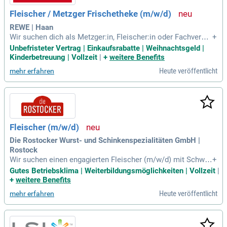
ur Bewerbung.
Fleischer / Metzger Frischetheke (m/w/d)
REWE | Haan
Wir suchen dich als Metzger:in, Fleischer:in oder Fachverkä
+
ufer:in im Lebensmittelhandwerk! Deine abgeschlossene Be
Unbefristeter Vertrag | Einkaufsrabatte | Weihnachtsgeld |
rufsausbildung ist ideal, doch auch Quereinsteiger sind willk
Kinderbetreuung | Vollzeit
|
+
weitere Benefits
ommen, also bewirb dich. Freude am Umgang mit Mensche
Heute veröffentlicht
mehr erfahren
n und Leidenschaft für den Handel stehen bei uns an erster
Stelle. Wir legen Wert auf eine verantwortungsbewusste, tea
morientierte und kundenorientierte Arbeitsweise. Zudem so
lltest du bereit sein, flexibel von Montag bis Samstag zu arb
eiten. Für weitere Informationen besuche rewe.de/karriere o
der schau in unsere FAQs zu Fragen zur Online-Bewerbung!
Fleischer (m/w/d)
Die Rostocker Wurst- und Schinkenspezialitäten GmbH |
Rostock
Wir suchen einen engagierten Fleischer (m/w/d) mit Schwer
+
punkt Rauch und Kutterei. Zu Ihren Aufgaben gehören die Be
Gutes Betriebsklima | Weiterbildungsmöglichkeiten | Vollzeit
|
dienung und Programmierung von Rauchanlagen sowie die
+
weitere Benefits
Überwachung der Reifprozesse. Sie sind verantwortlich für d
Heute veröffentlicht
mehr erfahren
ie Beschickung und Entleerung der Rauch- und Reifekammer
n und die korrekte Warenverwiegung. Die Dokumentation un
d Kontrolle der Produktqualität sind ebenso Teil Ihrer Tätigk
eit wie die Reinigung der Raucherzeuger. Eine abgeschlosse