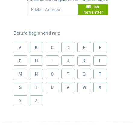
Job-
Newsletter
Berufe beginnend mit:
A
B
C
D
E
F
G
H
I
J
K
L
M
N
O
P
Q
R
S
T
U
V
W
X
Y
Z