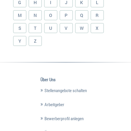
G
H
I
J
K
L
M
N
O
P
Q
R
S
T
U
V
W
X
Y
Z
Über Uns
Stellenangebote schalten
Arbeitgeber
Bewerberprofil anlegen