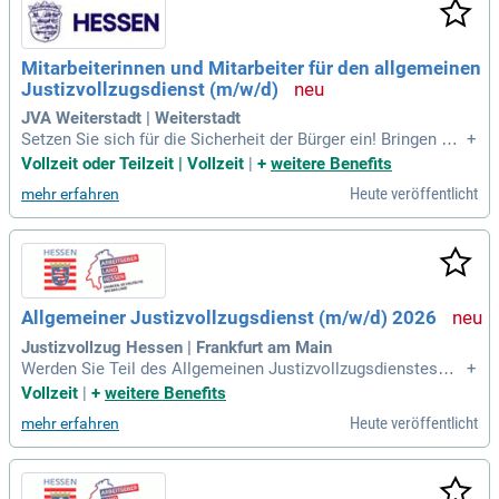
Mitarbeiterinnen und Mitarbeiter für den allgemeinen
Justizvollzugsdienst (m/w/d)
JVA Weiterstadt | Weiterstadt
Setzen Sie sich für die Sicherheit der Bürger ein! Bringen Sie
+
Ihre gefestigte Persönlichkeit und Ruhe in herausfordernden
Vollzeit oder Teilzeit | Vollzeit
|
+
weitere Benefits
Situationen ein. Gestalten Sie aktiv den Tagesablauf von Ge
Heute veröffentlicht
mehr erfahren
fangenen und unterstützen Sie deren Resozialisierung in ein
er verantwortungsvollen Rolle.
Allgemeiner Justizvollzugsdienst (m/w/d) 2026
Justizvollzug Hessen | Frankfurt am Main
Werden Sie Teil des Allgemeinen Justizvollzugsdienstes
+
(m/w/d) und gestalten Sie das Leben von etwa 4300 Gefang
Vollzeit
|
+
weitere Benefits
enen aktiv mit. Ihre Verantwortung umfasst die sichere Unte
Heute veröffentlicht
mehr erfahren
rbringung sowie die Förderung von Resozialisierung und die
Vermittlung von Werten. Sie sind die zentrale Ansprechpers
on, die den Alltagsablauf der Häftlinge ordnet und kontrollie
rt. In kritischen Momenten sind Sie bestens vorbereitet durc