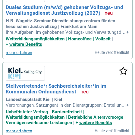
Duales Studium (m/w/d) gehobener Vollzugs- und
Verwaltungsdienst Justizvollzug (2027)
H.B. Wagnitz-Seminar Dienstleistungszentrum für den
hessischen Justizvollzug | Frankfurt am Main
Ihre Aufgaben: Im gehobenen Vollzugs- und Verwaltungsdie
+
nst nehmen Sie im Justizvollzug des Landes Hessen eine F
Weiterbildungsmöglichkeiten | Homeoffice | Vollzeit
|
ührungsposition ein. Sie sind mit organisatorischen, rechtli
+
weitere Benefits
chen und vollzugspraktischen Aufgaben betraut.
Heute veröffentlicht
mehr erfahren
Stellvertretende*r Sachbereichsleiter*in im
Kommunalen Ordnungsdienst
Landeshauptstadt Kiel | Kiel
Verordnungen, Satzungen) in den Dienstgruppen; Erstellung
+
von Schulungskonzepten für die Handhabung der Fachsoftw
Unbefristeter Vertrag | Barrierefreiheit |
are in Zusammenarbeit mit dem Anbieter; Teilnahme am Str
Weiterbildungsmöglichkeiten | Betriebliche Altersvorsorge |
eifen- und Präsenzdienst; Durchführung von Vollzugstätigkei
Vermögenswirksame Leistungen
|
+
weitere Benefits
ten.
Heute veröffentlicht
mehr erfahren