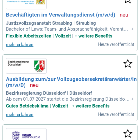
Beschäftigten im Verwaltungsdienst (m/w/d)
Justizvollzugsanstalt Straubing | Straubing
Bachelor of Laws; Team- und Absprachefähigkeit, Verantwo
+
rtungsbewusstsein; Möglichst Berufserfahrung, strukturierte
Flexible Arbeitszeiten | Vollzeit
|
+
weitere Benefits
Arbeitsweise; Gute Kenntnisse in MS Office-Anwendungen; F
Heute veröffentlicht
mehr erfahren
ähigkeit und Bereitschaft, sich schnell in Strafvollzugsrecht
mit Verwaltungsvorschriften
Ausbildung zum/zur Vollzugsobersekretäranwärter/in
(m/w/D)
Bezirksregierung Düsseldorf | Düsseldorf
Ab dem 01.07.2027 startet die Bezirksregierung Düsseldorf
+
eine spannende Ausbildung zum/zur Vollzugsobersekretära
Gutes Betriebsklima | Vollzeit
|
+
weitere Benefits
nwärter/in (m/w/d) im Beamtenverhältnis der Laufbahngrup
Heute veröffentlicht
mehr erfahren
pe 1. Wir suchen motivierte Talente für die Unterbringungsei
nrichtung für Ausreisepflichtige (UfA) in NRW. Deine Aufgab
en umfassen die Betreuung und Unterstützung der Persone
n, Gewährleistung von Sicherheit sowie Konfliktmanagemen
t. Während der zweijährigen Ausbildung in Wuppertal und re