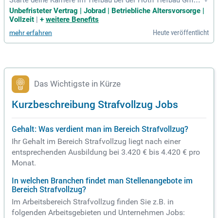
Starte deine Karriere im Tiefbau bei der Hoth Tiefbau GmbH
+
& Co. KG in Warder als kaufmännische Assistenz. Du liebst
Unbefristeter Vertrag | Jobrad | Betriebliche Altersvorsorge |
Organisation, koordinierst gerne Termine und arbeitest stru
Vollzeit
|
+
weitere Benefits
kturiert? Dann könnte dieser Job genau das Richtige für dic
Heute veröffentlicht
mehr erfahren
h sein! Vorkenntnisse im Bauwesen sind nicht notwendig –
entscheidend sind deine Motivation und die Bereitschaft zur
Weiterentwicklung. Freue dich auf ein eingespieltes Team, e
ine umfassende Einarbeitung und ein abwechslungsreiches
Arbeitsumfeld. Werde Teil eines der führenden Unternehmen
im Kabel-, Rohrleitungs- und Infrastrukturbau in Norddeutsc
Das Wichtigste in Kürze
hland mit rund 500 Mitarbeitenden. Bewerbe dich jetzt und g
estalte deine Zukunft!
Kurzbeschreibung Strafvollzug Jobs
Gehalt: Was verdient man im Bereich Strafvollzug?
Ihr Gehalt im Bereich Strafvollzug liegt nach einer
entsprechenden Ausbildung bei 3.420 € bis 4.420 € pro
Monat.
In welchen Branchen findet man Stellenangebote im
Bereich Strafvollzug?
Im Arbeitsbereich Strafvollzug finden Sie z.B. in
folgenden Arbeitsgebieten und Unternehmen Jobs: