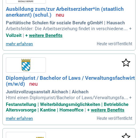
Ausbildung zum/zur Arbeitserzieher*in (staatlich
anerkannt) (schul.)
Paritätische Schulen für soziale Berufe gGmbH | Hausach
Arbeitsfelder: Die Arbeitserziehung findet in verschiedenen
+
Einrichtungen statt, darunter Werkstätten für Menschen mit
Vollzeit
|
+
weitere Benefits
Behinderung, Berufsbildungswerke, Kliniken zur Rehabilitatio
Heute veröffentlicht
mehr erfahren
n Unfallgeschädigter, Jugendhilfeeinrichtungen, Fachkranke
nhäuser für Suchtkranke, Strafvollzug
Diplomjurist / Bachelor of Laws / Verwaltungsfachwirt
(m/w/d)
Justizvollzugsanstalt Aichach | Aichach
Html einen Diplomjurist/Bachelor of Laws/Verwaltungsfach
+
wirt (m/w/d) Die Justizvollzugsanstalt Aichach, die zuständi
Festanstellung | Weiterbildungsmöglichkeiten | Betriebliche
g ist für den Strafvollzug an ca. 400 weiblichen und männlic
Altersvorsorge | Kantine | Homeoffice
|
+
weitere Benefits
hen Gefangenen ist, sucht für den Verwaltungsbereich ab so
Heute veröffentlicht
mehr erfahren
fort in Vollzeit