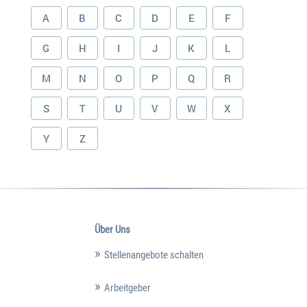
A
B
C
D
E
F
G
H
I
J
K
L
M
N
O
P
Q
R
S
T
U
V
W
X
Y
Z
Über Uns
Stellenangebote schalten
Arbeitgeber