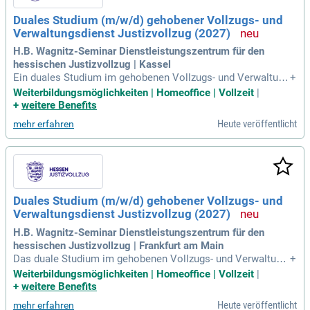
gionalen Justizvollzugsanstalten wirst du umfassend auf de
Duales Studium (m/w/d) gehobener Vollzugs- und
ine Rolle vorbereitet. Du erhältst wertvolle Einblicke in The
Verwaltungsdienst Justizvollzug (2027)
men wie Vollzugsrecht, Deeskalationstechniken und Gewalt
prävention. Bewirb dich jetzt und starte deine Karriere im öff
H.B. Wagnitz-Seminar Dienstleistungszentrum für den
entlichen Dienst!
hessischen Justizvollzug | Kassel
Ein duales Studium im gehobenen Vollzugs- und Verwaltung
+
sdienst des Justizvollzugs in Hessen bietet spannende Karri
Weiterbildungsmöglichkeiten | Homeoffice | Vollzeit
|
eremöglichkeiten. In diesem dreijährigen Programm überne
+
weitere Benefits
hmen Sie zentrale Führungsaufgaben im Justizvollzug, ausg
Heute veröffentlicht
mehr erfahren
estattet mit umfangreichen organisatorischen und rechtlich
en Kenntnissen. Die fachwissenschaftlichen Studienabschni
tte finden an der Hochschule der Justiz Nordrhein-Westfale
n statt, während die praxisorientierten Einheiten in hessisch
en Justizbehörden durchgeführt werden. Inhalte wie Rechnu
ngs- und Personalwesen, Straf- und Zivilrecht, sowie Psycho
Duales Studium (m/w/d) gehobener Vollzugs- und
logie und Kriminologie werden umfassend behandelt. Nach
Verwaltungsdienst Justizvollzug (2027)
erfolgreichem Abschluss winkt die Übernahme in ein Beamt
enverhältnis auf Probe. Starten Sie Ihre Karriere im Justizvol
H.B. Wagnitz-Seminar Dienstleistungszentrum für den
lzug und gestalten Sie die Zukunft mit!
hessischen Justizvollzug | Frankfurt am Main
Das duale Studium im gehobenen Vollzugs- und Verwaltung
+
sdienst (m/w/d) in Hessen startet 2027 in Kassel, Frankfurt
Weiterbildungsmöglichkeiten | Homeoffice | Vollzeit
|
am Main und Wiesbaden. Sie übernehmen Führungsposition
+
weitere Benefits
en im Justizvollzug und sind für organisatorische, rechtliche
Heute veröffentlicht
mehr erfahren
und vollzugspraktische Aufgaben verantwortlich. Der dreijäh